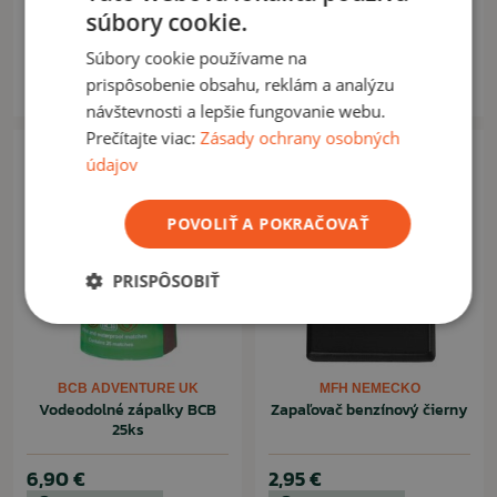
ohňa
súbory cookie.
Súbory cookie používame na
7,50 €
5,90 €
prispôsobenie obsahu, reklám a analýzu
Na sklade: 2ks
Na sklade: 3ks
návštevnosti a lepšie fungovanie webu.
Prečítajte viac:
Zásady ochrany osobných
údajov
POVOLIŤ A POKRAČOVAŤ
PRISPÔSOBIŤ
BCB ADVENTURE UK
MFH NEMECKO
Vodeodolné zápalky BCB
Zapaľovač benzínový čierny
25ks
6,90 €
2,95 €