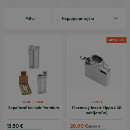
Filter
Filter
Najpopulárnejšie
Akcia -7%
WIND FLAME
ZIPPO
Zapaľovač Koksák Premium
Plazmový insert Zippo USB
nabíjateľný
13,50 €
26,90 €
28,90 €