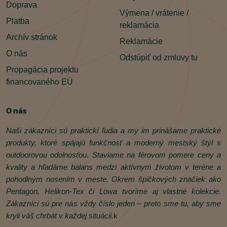
Doprava
Výmena / vrátenie /
Platba
reklamácia
Archív stránok
Reklamácie
O nás
Odstúpiť od zmluvy tu
Propagácia projektu
financovaného EÚ
O nás
Naši zákazníci sú praktickí ľudia a my im prinášame praktické
produkty, ktoré spájajú funkčnosť a moderný mestský štýl s
outdoorovou odolnosťou. Staviame na férovom pomere ceny a
kvality a hľadáme balans medzi aktívnym životom v teréne a
pohodlným nosením v meste. Okrem špičkových značiek ako
Pentagon, Helikon‑Tex či Lowa tvoríme aj vlastné kolekcie.
Zákazníci sú pre nás vždy číslo jeden – preto sme tu, aby sme
kryli váš chrbát v každej situácii.
k