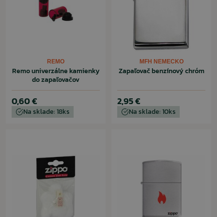
REMO
MFH NEMECKO
Remo univerzálne kamienky
Zapaľovač benzínový chróm
do zapaľovačov
0,60 €
2,95 €
Na sklade: 18ks
Na sklade: 10ks