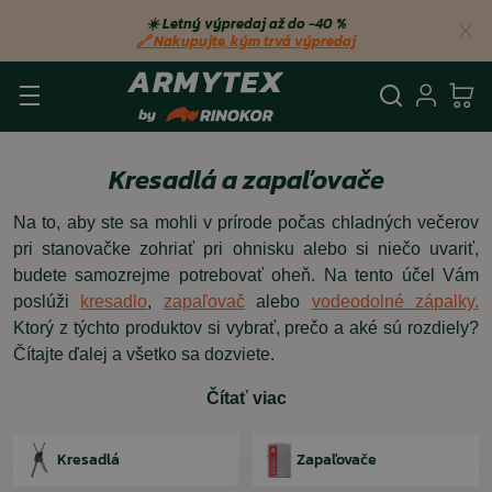
☀️ Letný výpredaj až do −40 %
🔗 Nakupujte, kým trvá výpredaj
Vyhľadá
Prihl
Ko
Kresadlá a zapaľovače
Na to, aby ste sa mohli v prírode počas chladných večerov
pri stanovačke zohriať pri ohnisku alebo si niečo uvariť,
budete samozrejme potrebovať oheň. Na tento účel Vám
poslúži
kresadlo
,
zapaľovač
alebo
vodeodolné zápalky.
Ktorý z týchto produktov si vybrať, prečo a aké sú rozdiely?
Čítajte ďalej a všetko sa dozviete.
Čítať viac
Kresadlá
Zapaľovače