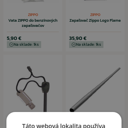
ZIPPO
ZIPPO
Vata ZIPPO do benzínových
Zapaľovač Zippo Logo Flame
zapaľovačov
5,90 €
35,90 €
Na sklade: 1ks
Na sklade: 1ks
MFH NEMECKO
MFH NEMECKO
Táto webová lokalita používa
Kresadlo Army magnesium
Teleskopický rozfúkavač