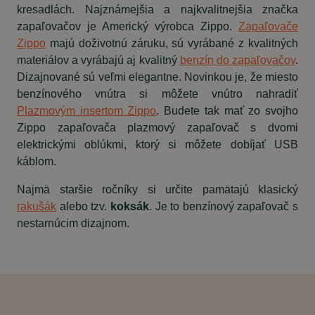
kresadlách. Najznámejšia a najkvalitnejšia značka
zapaľovačov je Americký výrobca Zippo.
Zapaľovače
Zippo
majú doživotnú záruku, sú vyrábané z kvalitných
materiálov a vyrábajú aj kvalitný
benzín do zapaľovačov
.
Dizajnované sú veľmi elegantne. Novinkou je, že miesto
benzínového vnútra si môžete vnútro nahradiť
Plazmovým insertom Zippo
. Budete tak mať zo svojho
Zippo zapaľovača plazmový zapaľovač s dvomi
elektrickými oblúkmi, ktorý si môžete dobíjať USB
káblom.
Najmä staršie ročníky si určite pamätajú klasický
rakušák
alebo tzv.
koksák
. Je to benzínový zapaľovač s
nestarnúcim dizajnom.