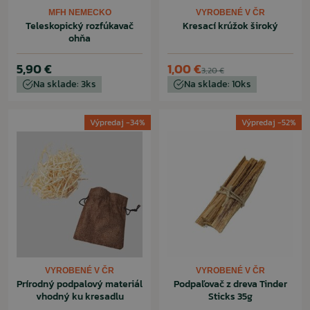
MFH NEMECKO
VYROBENÉ V ČR
Teleskopický rozfúkavač
Kresací krúžok široký
ohňa
5,90 €
1,00 €
3,20 €
Na sklade: 3ks
Na sklade: 10ks
Výpredaj -34%
Výpredaj -52%
VYROBENÉ V ČR
VYROBENÉ V ČR
Prírodný podpalový materiál
Podpaľovač z dreva Tinder
vhodný ku kresadlu
Sticks 35g