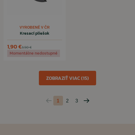
VYROBENÉ V ČR
Kresací pliešok
1,90 €
3,50 €
Momentálne nedostupné
ZOBRAZIŤ VIAC (15)
1
2
3
Predchádzajúca
Nasledujúca
strana
strana