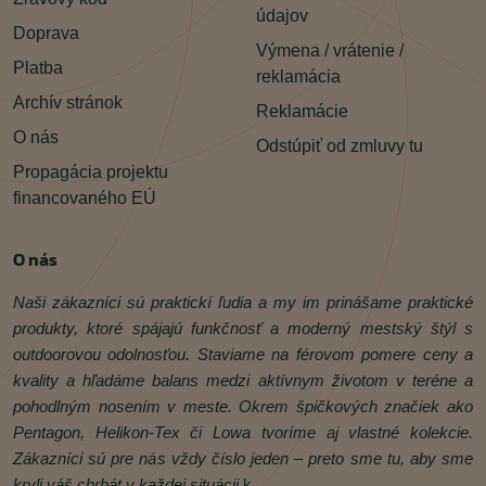
údajov
Doprava
Výmena / vrátenie /
Platba
reklamácia
Archív stránok
Reklamácie
O nás
Odstúpiť od zmluvy tu
Propagácia projektu
financovaného EÚ
O nás
Naši zákazníci sú praktickí ľudia a my im prinášame praktické
produkty, ktoré spájajú funkčnosť a moderný mestský štýl s
outdoorovou odolnosťou. Staviame na férovom pomere ceny a
kvality a hľadáme balans medzi aktívnym životom v teréne a
pohodlným nosením v meste. Okrem špičkových značiek ako
Pentagon, Helikon‑Tex či Lowa tvoríme aj vlastné kolekcie.
Zákazníci sú pre nás vždy číslo jeden – preto sme tu, aby sme
kryli váš chrbát v každej situácii.
k