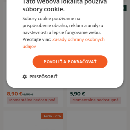
Táto webová lokalita používa
súbory cookie.
Výpredaj -31%
Novinka
Súbory cookie používame na
prispôsobenie obsahu, reklám a analýzu
návštevnosti a lepšie fungovanie webu.
Prečítajte viac:
Zásady ochrany osobných
údajov
POVOLIŤ A POKRAČOVAŤ
VYROBENÉ V ČR
RINOKOR
Kresadlo s rukoväťou M
Kresadlo Rinokor RS3 5v1
PRISPÔSOBIŤ
červené
8,90 €
5,90 €
12,90 €
Momentálne nedostupné
Momentálne nedostupné
Akcia -29%