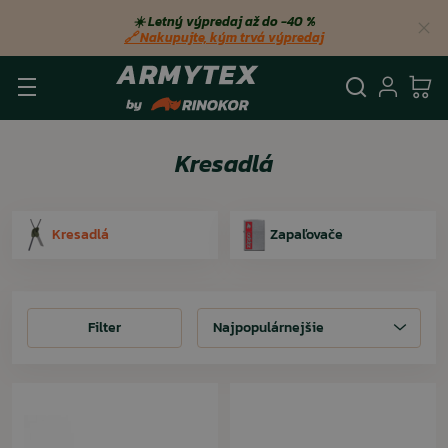
☀️ Letný výpredaj až do −40 %
🔗 Nakupujte, kým trvá výpredaj
Vyhľadá
Prihl
Ko
Kresadlá
Kresadlá
Zapaľovače
Filter
Filter
Najpopulárnejšie