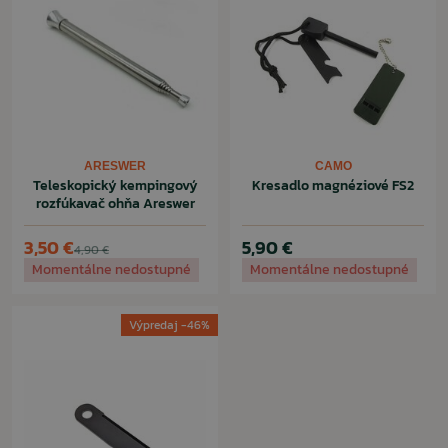
ARESWER
CAMO
Teleskopický kempingový
Kresadlo magnéziové FS2
rozfúkavač ohňa Areswer
3,50 €
5,90 €
4,90 €
Momentálne nedostupné
Momentálne nedostupné
Výpredaj -46%