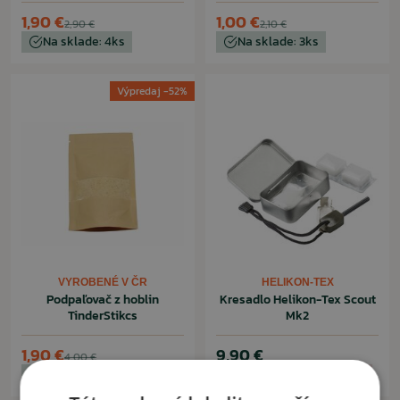
1,90 €
1,00 €
2,90 €
2,10 €
Na sklade: 4ks
Na sklade: 3ks
Výpredaj -52%
VYROBENÉ V ČR
HELIKON-TEX
Podpaľovač z hoblin
Kresadlo Helikon-Tex Scout
TinderStikcs
Mk2
1,90 €
9,90 €
4,00 €
Na sklade: 7ks
Momentálne nedostupné