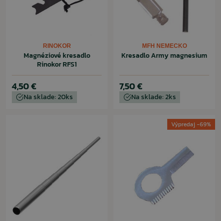
RINOKOR
MFH NEMECKO
Magnéziové kresadlo
Kresadlo Army magnesium
Rinokor RFS1
4,50 €
7,50 €
Na sklade: 20ks
Na sklade: 2ks
Výpredaj -69%