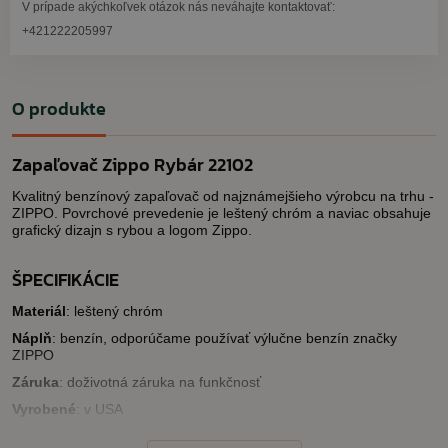
V prípade akýchkoľvek otázok nás neváhajte kontaktovať:
+421222205997
O produkte
Zapaľovač Zippo Rybár 22102
Kvalitný benzínový zapaľovač od najznámejšieho výrobcu na trhu -
ZIPPO. Povrchové prevedenie je leštený chróm a naviac obsahuje
grafický dizajn s rybou a logom Zippo.
ŠPECIFIKÁCIE
Materiál
: leštený chróm
Náplň
: benzín, odporúčame používať výlučne benzín značky
ZIPPO
Záruka
: doživotná záruka na funkčnosť
Vyrobené
: v USA