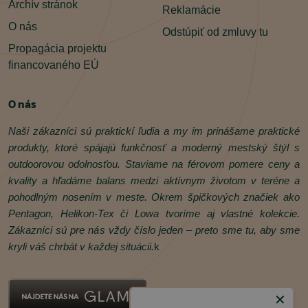
Archív stránok
Reklamácie
O nás
Odstúpiť od zmluvy tu
Propagácia projektu
financovaného EÚ
O nás
Naši zákazníci sú praktickí ľudia a my im prinášame praktické
produkty, ktoré spájajú funkčnosť a moderný mestský štýl s
outdoorovou odolnosťou. Staviame na férovom pomere ceny a
kvality a hľadáme balans medzi aktívnym životom v teréne a
pohodlným nosením v meste. Okrem špičkových značiek ako
Pentagon, Helikon‑Tex či Lowa tvoríme aj vlastné kolekcie.
Zákazníci sú pre nás vždy číslo jeden – preto sme tu, aby sme
kryli váš chrbát v každej situácii.
k
✕