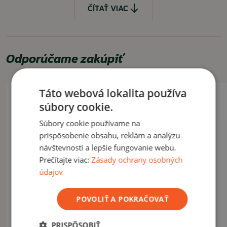
VLASTNOSTI
ČÍTAŤ VIAC
klasický dizajn
veľmi kvalitné prevedenie
Odporúčame zakúpiť
UPOZORNENIE
Zapaľovač sa dodáva bez náplne, je treba dokúpiť si ju. V prípade
potreby ju nájdete aj u nás v ponuke.
Táto webová lokalita používa
súbory cookie.
ČÍTAŤ MENEJ
Súbory cookie používame na
prispôsobenie obsahu, reklám a analýzu
návštevnosti a lepšie fungovanie webu.
Prečítajte viac:
Zásady ochrany osobných
údajov
POVOLIŤ A POKRAČOVAŤ
PRISPÔSOBIŤ