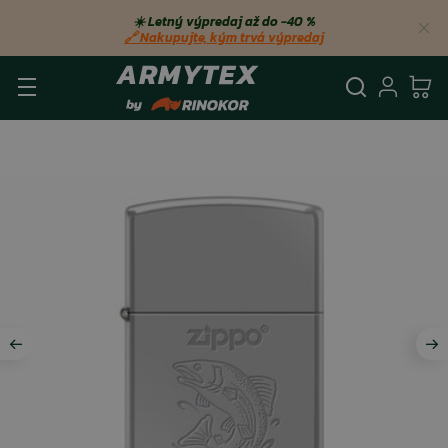
☀️ Letný výpredaj až do −40 %
🔗 Nakupujte, kým trvá výpredaj
Vyhľadá
Prihl
Ko