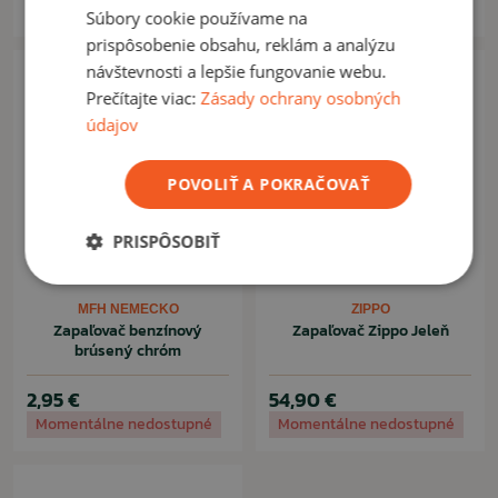
Momentálne nedostupné
Momentálne nedostupné
Súbory cookie používame na
prispôsobenie obsahu, reklám a analýzu
návštevnosti a lepšie fungovanie webu.
Prečítajte viac:
Zásady ochrany osobných
údajov
POVOLIŤ A POKRAČOVAŤ
PRISPÔSOBIŤ
MFH NEMECKO
ZIPPO
Zapaľovač benzínový
Zapaľovač Zippo Jeleň
brúsený chróm
2,95 €
54,90 €
Momentálne nedostupné
Momentálne nedostupné