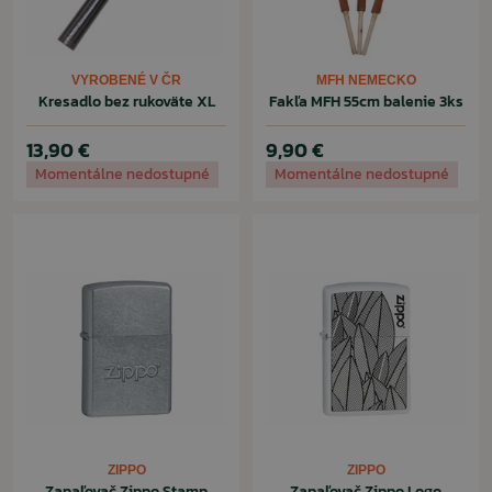
VYROBENÉ V ČR
MFH NEMECKO
Kresadlo bez rukoväte XL
Fakľa MFH 55cm balenie 3ks
13,90 €
9,90 €
Momentálne nedostupné
Momentálne nedostupné
ZIPPO
ZIPPO
Zapaľovač Zippo Stamp
Zapaľovač Zippo Logo