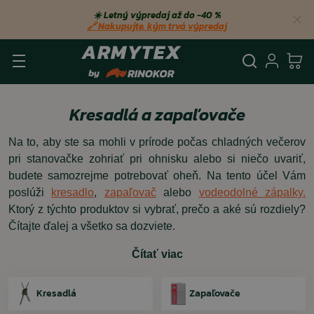
☀️ Letný výpredaj až do −40 %
🔗 Nakupujte, kým trvá výpredaj
Vyhľadá
Prihl
Ko
Kresadlá a zapaľovače
Na to, aby ste sa mohli v prírode počas chladných večerov
pri stanovačke zohriať pri ohnisku alebo si niečo uvariť,
budete samozrejme potrebovať oheň. Na tento účel Vám
poslúži
kresadlo
,
zapaľovač
alebo
vodeodolné zápalky.
Ktorý z týchto produktov si vybrať, prečo a aké sú rozdiely?
Čítajte ďalej a všetko sa dozviete.
Čítať viac
Kresadlá
Zapaľovače