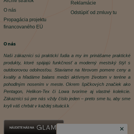
Archív stránok
Reklamácie
O nás
Odstúpiť od zmluvy tu
Propagácia projektu
financovaného EÚ
O nás
Naši zákazníci sú praktickí ľudia a my im prinášame praktické
produkty, ktoré spájajú funkčnosť a moderný mestský štýl s
outdoorovou odolnosťou. Staviame na férovom pomere ceny a
kvality a hľadáme balans medzi aktívnym životom v teréne a
pohodlným nosením v meste. Okrem špičkových značiek ako
Pentagon, Helikon‑Tex či Lowa tvoríme aj vlastné kolekcie.
Zákazníci sú pre nás vždy číslo jeden – preto sme tu, aby sme
kryli váš chrbát v každej situácii.
k
✕