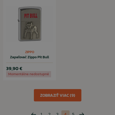
ZIPPO
Zapaľovač Zippo Pit Bull
39,90 €
Momentálne nedostupné
ZOBRAZIŤ VIAC (9)
1
2
3
4
5