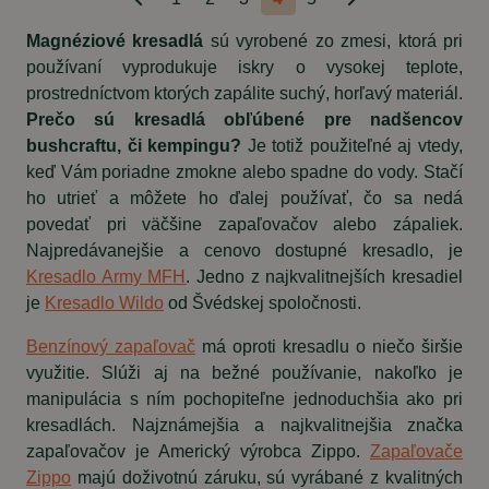
Predchádzajúca
Nasledujúca
strana
strana
Magnéziové kresadlá
sú vyrobené zo zmesi, ktorá pri
používaní vyprodukuje iskry o vysokej teplote,
prostredníctvom ktorých zapálite suchý, horľavý materiál.
Prečo sú kresadlá obľúbené pre nadšencov
bushcraftu, či kempingu?
Je totiž použiteľné aj vtedy,
keď Vám poriadne zmokne alebo spadne do vody. Stačí
ho utrieť a môžete ho ďalej používať, čo sa nedá
povedať pri väčšine zapaľovačov alebo zápaliek.
Najpredávanejšie a cenovo dostupné kresadlo, je
Kresadlo Army MFH
. Jedno z najkvalitnejších kresadiel
je
Kresadlo Wildo
od Švédskej spoločnosti.
Benzínový zapaľovač
má oproti kresadlu o niečo širšie
využitie. Slúži aj na bežné používanie, nakoľko je
manipulácia s ním pochopiteľne jednoduchšia ako pri
kresadlách. Najznámejšia a najkvalitnejšia značka
zapaľovačov je Americký výrobca Zippo.
Zapaľovače
Zippo
majú doživotnú záruku, sú vyrábané z kvalitných