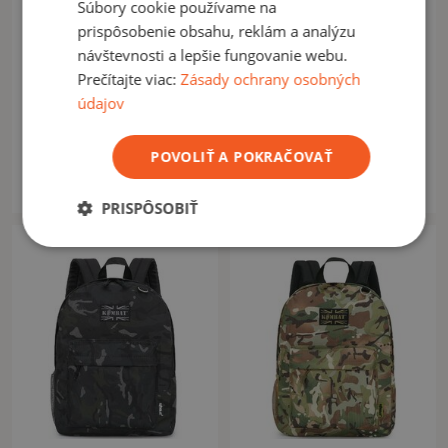
Súbory cookie používame na
prispôsobenie obsahu, reklám a analýzu
návštevnosti a lepšie fungovanie webu.
Prečítajte viac:
Zásady ochrany osobných
HELIKON-TEX
KOMBAT UK
údajov
Ruksak Helikon-Tex
Ruksak Street Kombat UK
Elevation Backpack® čierny
18l olive
POVOLIŤ A POKRAČOVAŤ
69,00 €
15,90 €
89,90 €
Na sklade: 1ks
Na sklade: 5ks
PRISPÔSOBIŤ