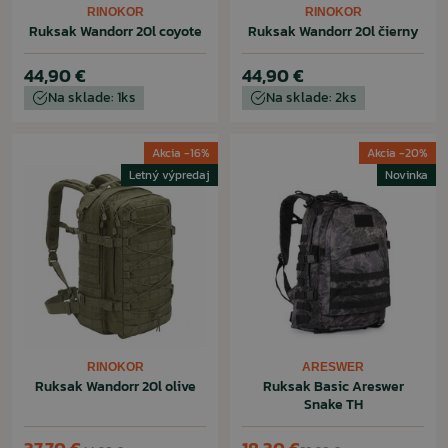
RINOKOR
RINOKOR
Ruksak Wandorr 20l coyote
Ruksak Wandorr 20l čierny
44,90 €
44,90 €
Na sklade: 1ks
Na sklade: 2ks
Akcia -16%
Akcia -20%
Letný výpredaj
Novinka
RINOKOR
ARESWER
Ruksak Wandorr 20l olive
Ruksak Basic Areswer
Snake TH