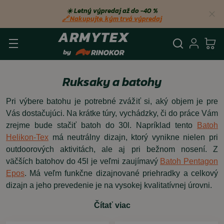
☀️ Letný výpredaj až do −40 %
🔗 Nakupujte, kým trvá výpredaj
Vyhľadá
Prihl
Ko
Ruksaky a batohy
Pri výbere batohu je potrebné zvážiť si, aký objem je pre
Vás dostačujúci. Na krátke túry, vychádzky, či do práce Vám
zrejme bude stačiť batoh do 30l. Napríklad tento
Batoh
Helikon-Tex
má neutrálny dizajn, ktorý vynikne nielen pri
outdoorových aktivitách, ale aj pri bežnom nosení. Z
väčších batohov do 45l je veľmi zaujímavý
Batoh Pentagon
Epos
. Má veľm funkčne dizajnované priehradky a celkový
dizajn a jeho prevedenie je na vysokej kvalitatívnej úrovni.
Čítať viac