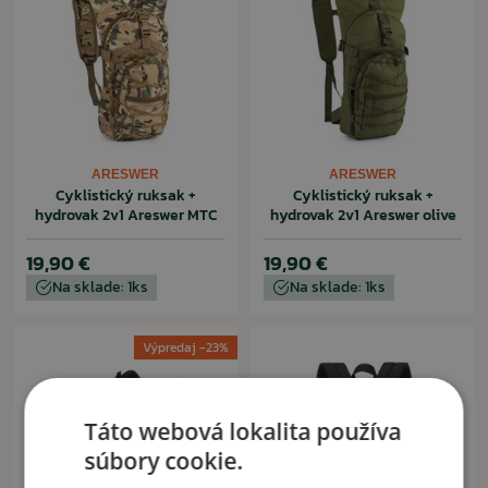
ARESWER
ARESWER
Cyklistický ruksak +
Cyklistický ruksak +
hydrovak 2v1 Areswer MTC
hydrovak 2v1 Areswer olive
19,90 €
19,90 €
Na sklade: 1ks
Na sklade: 1ks
Výpredaj -23%
Táto webová lokalita používa
súbory cookie.