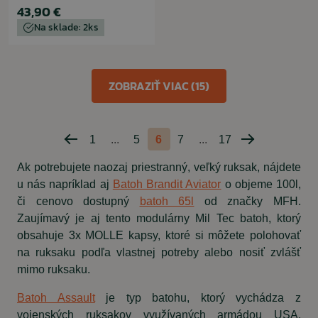
43,90 €
Na sklade: 2ks
ZOBRAZIŤ VIAC (15)
1
...
5
6
7
...
17
Predchádzajúca
Nasledujúca
strana
strana
Ak potrebujete naozaj priestranný, veľký ruksak, nájdete
u nás napríklad aj
Batoh Brandit Aviator
o objeme 100l,
či cenovo dostupný
batoh 65l
od značky MFH.
Zaujímavý je aj tento modulárny Mil Tec batoh, ktorý
obsahuje 3x MOLLE kapsy, ktoré si môžete polohovať
na ruksaku podľa vlastnej potreby alebo nosiť zvlášť
mimo ruksaku.
Batoh Assault
je typ batohu, ktorý vychádza z
vojenských ruksakov využívaných armádou USA.