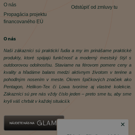
O nás
Odstúpiť od zmluvy tu
Propagácia projektu
financovaného EÚ
O nás
Naši zákazníci sú praktickí ľudia a my im prinášame praktické
produkty, ktoré spájajú funkčnosť a moderný mestský štýl s
outdoorovou odolnosťou. Staviame na férovom pomere ceny a
kvality a hľadáme balans medzi aktívnym životom v teréne a
pohodlným nosením v meste. Okrem špičkových značiek ako
Pentagon, Helikon‑Tex či Lowa tvoríme aj vlastné kolekcie.
Zákazníci sú pre nás vždy číslo jeden – preto sme tu, aby sme
kryli váš chrbát v každej situácii.
k
✕