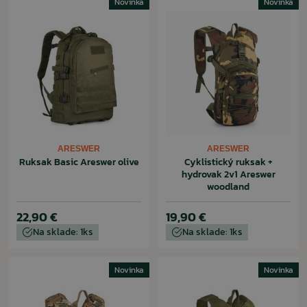
Novinka
Novinka
ARESWER
ARESWER
Ruksak Basic Areswer olive
Cyklistický ruksak +
hydrovak 2v1 Areswer
woodland
22,90 €
19,90 €
Na sklade: 1ks
Na sklade: 1ks
Novinka
Novinka