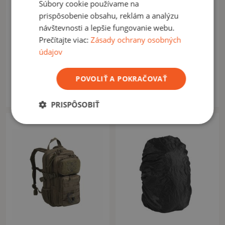
Súbory cookie používame na
prispôsobenie obsahu, reklám a analýzu
návštevnosti a lepšie fungovanie webu.
Prečítajte viac:
Zásady ochrany osobných
MIL-TEC
CAMO
údajov
Ruksak assault LARGE 36l
Ruksak CPL Assault olive
červený
POVOLIŤ A POKRAČOVAŤ
43,90 €
34,90 €
42,90 €
Na sklade: 1ks
Na sklade: 2ks
PRISPÔSOBIŤ