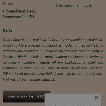
O nás
Odstúpiť od zmluvy tu
Propagácia projektu
financovaného EÚ
O nás
Naši zákazníci sú praktickí ľudia a my im prinášame praktické
produkty, ktoré spájajú funkčnosť a moderný mestský štýl s
outdoorovou odolnosťou. Staviame na férovom pomere ceny a
kvality a hľadáme balans medzi aktívnym životom v teréne a
pohodlným nosením v meste. Okrem špičkových značiek ako
Pentagon, Helikon‑Tex či Lowa tvoríme aj vlastné kolekcie.
Zákazníci sú pre nás vždy číslo jeden – preto sme tu, aby sme
kryli váš chrbát v každej situácii.
k
✕