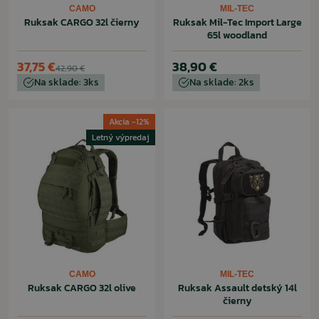
CAMO
MIL-TEC
Ruksak CARGO 32l čierny
Ruksak Mil-Tec Import Large
65l woodland
37,75 €
38,90 €
42,90 €
Na sklade: 3ks
Na sklade: 2ks
Akcia -12%
Letný výpredaj
CAMO
MIL-TEC
Ruksak CARGO 32l olive
Ruksak Assault detský 14l
čierny