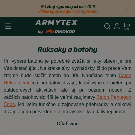
☀️ Letný výpredaj až do −40 %
🔗 Nakupujte, kým trvá výpredaj
Vyhľadá
Prihl
Ko
Ruksaky a batohy
Pri výbere batohu je potrebné zvážiť si, aký objem je pre
Vás dostačujúci. Na krátke túry, vychádzky, či do práce Vám
zrejme bude stačiť batoh do 30l. Napríklad tento
Batoh
Helikon-Tex
má neutrálny dizajn, ktorý vynikne nielen pri
outdoorových aktivitách, ale aj pri bežnom nosení. Z
väčších batohov do 45l je veľmi zaujímavý
Batoh Pentagon
Epos
. Má veľm funkčne dizajnované priehradky a celkový
dizajn a jeho prevedenie je na vysokej kvalitatívnej úrovni.
Čítať viac