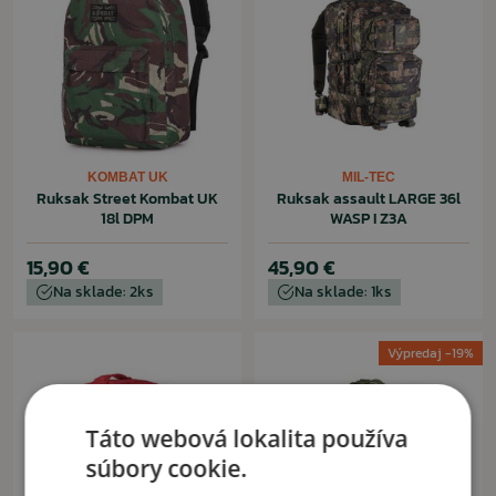
KOMBAT UK
MIL-TEC
Ruksak Street Kombat UK
Ruksak assault LARGE 36l
18l DPM
WASP I Z3A
15,90 €
45,90 €
Na sklade: 2ks
Na sklade: 1ks
Výpredaj -19%
Táto webová lokalita používa
súbory cookie.