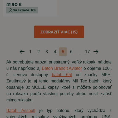
41,90 €
Na sklade: 1ks
ZOBRAZIŤ VIAC (15)
1
2
3
4
5
6
...
17
Predchádzajúca
Nasledujúc
strana
strana
Ak potrebujete naozaj priestranný, veľký ruksak, nájdete
u nás napríklad aj
Batoh Brandit Aviator
o objeme 100l,
či cenovo dostupný
batoh 65l
od značky MFH.
Zaujímavý je aj tento modulárny Mil Tec batoh, ktorý
obsahuje 3x MOLLE kapsy, ktoré si môžete polohovať
na ruksaku podľa vlastnej potreby alebo nosiť zvlášť
mimo ruksaku.
Batoh Assault
je typ batohu, ktorý vychádza z
vojenských ruksakov využívaných armádou USA.