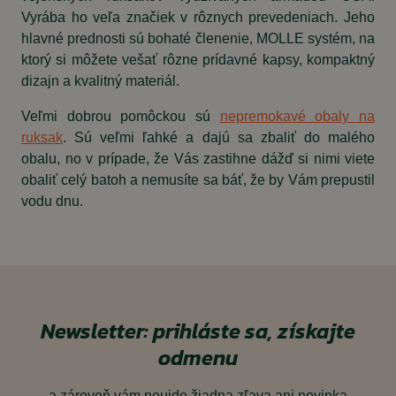
Vyrába ho veľa značiek v rôznych prevedeniach. Jeho
hlavné prednosti sú bohaté členenie, MOLLE systém, na
ktorý si môžete vešať rôzne prídavné kapsy, kompaktný
dizajn a kvalitný materiál.
Veľmi dobrou pomôckou sú
nepremokavé obaly na
ruksak
. Sú veľmi ľahké a dajú sa zbaliť do malého
obalu, no v prípade, že Vás zastihne dážď si nimi viete
obaliť celý batoh a nemusíte sa báť, že by Vám prepustil
vodu dnu.
Newsletter: prihláste sa, získajte
odmenu
a zároveň vám neujde žiadna zľava ani novinka