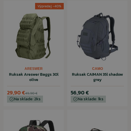
Výpredaj -40%
ARESWER
CAMO
Ruksak Areswer Baggs 30l
Ruksak CAIMAN 35l shadow
olive
grey
29,90 €
56,90 €
49,90 €
Na sklade: 2ks
Na sklade: 1ks