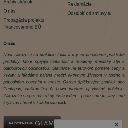
Archív stránok
Reklamácie
O nás
Odstúpiť od zmluvy tu
Propagácia projektu
financovaného EÚ
O nás
Naši zákazníci sú praktickí ľudia a my im prinášame praktické
produkty, ktoré spájajú funkčnosť a moderný mestský štýl s
outdoorovou odolnosťou. Staviame na férovom pomere ceny a
kvality a hľadáme balans medzi aktívnym životom v teréne a
pohodlným nosením v meste. Okrem špičkových značiek ako
Pentagon, Helikon‑Tex či Lowa tvoríme aj vlastné kolekcie.
Zákazníci sú pre nás vždy číslo jeden – preto sme tu, aby sme
kryli váš chrbát v každej situácii.
k
✕