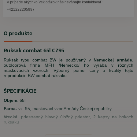
V prípade akýchkoľvek otázok nás neváhajte kontaktovať:
+421222205997
O produkte
Ruksak combat 65l CZ95
Ruksak typu combat BW je používaný v
Nemeckej armáde
,
outdoorová firma MFH /Nemecko/ ho vyrába v rôznych
maskovacích vzoroch. Výborný pomer ceny a kvality tejto
reprodukcie BW combat ruksaku.
ŠPECIFIKÁCIE
Objem
: 65l
Farba:
vz. 95, maskovací vzor Armády Českej republiky
Vrecká
: priestranný hlavný úložný priestor, 2 kapsy na bokoch
ruksaku