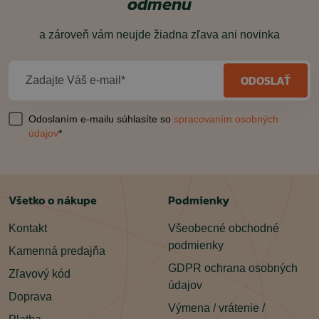
odmenu
Neprekračujte dávkovanie, teda na 1 pranie nepoužite dve
alebo viac dávok.
a zároveň vám neujde žiadna zľava ani novinka
ČÍTAŤ MENEJ
ODOSLAŤ
Zadajte Váš e-mail*
Odoslaním e-mailu súhlasíte so
spracovaním osobných
údajov
*
Všetko o nákupe
Podmienky
Kontakt
Všeobecné obchodné
podmienky
Kamenná predajňa
GDPR ochrana osobných
Zľavový kód
údajov
Doprava
Výmena / vrátenie /