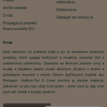
Platba
reklamácia
Archív stránok
Reklamácie
O nás
Odstúpiť od zmluvy tu
Propagácia projektu
financovaného EÚ
O nás
Naši zákazníci sú praktickí ľudia a my im prinášame praktické
produkty, ktoré spájajú funkčnosť a moderný mestský štýl s
outdoorovou odolnosťou. Staviame na férovom pomere ceny a
kvality a hľadáme balans medzi aktívnym životom v teréne a
pohodlným nosením v meste. Okrem špičkových značiek ako
Pentagon, Helikon‑Tex či Lowa tvoríme aj vlastné kolekcie.
Zákazníci sú pre nás vždy číslo jeden – preto sme tu, aby sme
kryli váš chrbát v každej situácii.
k