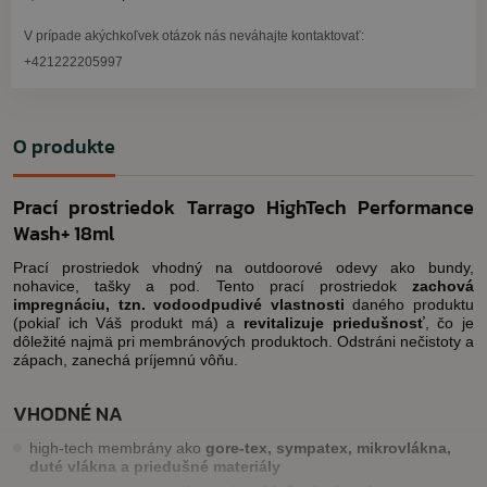
V prípade akýchkoľvek otázok nás neváhajte kontaktovať:
+421222205997
O produkte
Prací prostriedok Tarrago HighTech Performance
Wash+ 18ml
Prací prostriedok vhodný na outdoorové odevy ako bundy,
nohavice, tašky a pod. Tento prací prostriedok
zachová
impregnáciu, tzn. vodoodpudivé vlastnosti
daného produktu
(pokiaľ ich Váš produkt má) a
revitalizuje priedušnosť
, čo je
dôležité najmä pri membránových produktoch. Odstráni nečistoty a
zápach, zanechá príjemnú vôňu.
VHODNÉ NA
high-tech membrány ako
gore-tex, sympatex, mikrovlákna,
duté vlákna a priedušné materiály