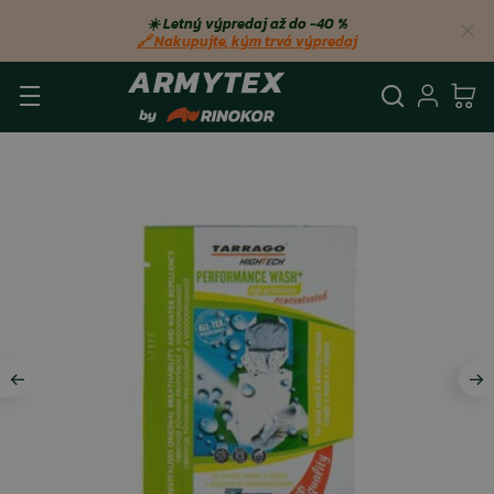
☀️ Letný výpredaj až do −40 %
🔗 Nakupujte, kým trvá výpredaj
Vyhľadá
Prihl
Ko