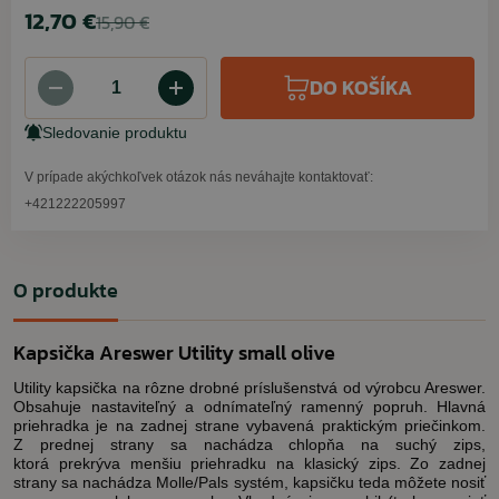
12,70 €
15,90 €
DO KOŠÍKA
Sledovanie produktu
V prípade akýchkoľvek otázok nás neváhajte kontaktovať:
+421222205997
O produkte
Kapsička Areswer Utility small olive
Utility kapsička na rôzne drobné príslušenstvá od výrobcu Areswer.
Obsahuje nastaviteľný a odnímateľný ramenný popruh. Hlavná
priehradka je na zadnej strane vybavená praktickým priečinkom.
Z prednej strany sa nachádza chlopňa na suchý zips,
ktorá prekrýva menšiu priehradku na klasický zips. Zo zadnej
strany sa nachádza Molle/Pals systém, kapsičku teda môžete nosiť