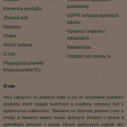
podmienky
Kamenná predajňa
GDPR ochrana osobných
Zľavový kód
údajov
Doprava
Výmena / vrátenie /
Platba
reklamácia
Archív stránok
Reklamácie
O nás
Odstúpiť od zmluvy tu
Propagácia projektu
financovaného EÚ
O nás
Naši zákazníci sú praktickí ľudia a my im prinášame praktické
produkty, ktoré spájajú funkčnosť a moderný mestský štýl s
outdoorovou odolnosťou. Staviame na férovom pomere ceny a
kvality a hľadáme balans medzi aktívnym životom v teréne a
pohodlným nosením v meste. Okrem špičkových značiek ako