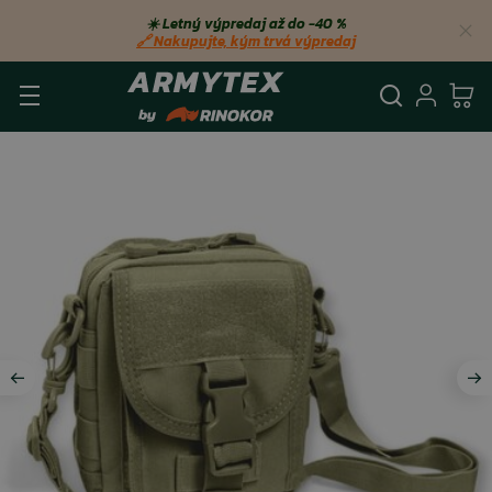
☀️ Letný výpredaj až do −40 %
🔗 Nakupujte, kým trvá výpredaj
Vyhľadá
Prihl
Ko