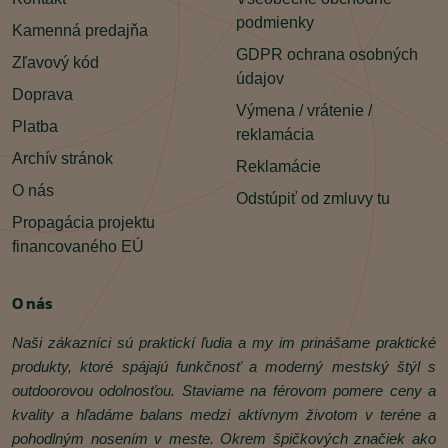
podmienky
Kamenná predajňa
GDPR ochrana osobných
Zľavový kód
údajov
Doprava
Výmena / vrátenie /
Platba
reklamácia
Archív stránok
Reklamácie
O nás
Odstúpiť od zmluvy tu
Propagácia projektu
financovaného EÚ
O nás
Naši zákazníci sú praktickí ľudia a my im prinášame praktické
produkty, ktoré spájajú funkčnosť a moderný mestský štýl s
outdoorovou odolnosťou. Staviame na férovom pomere ceny a
kvality a hľadáme balans medzi aktívnym životom v teréne a
pohodlným nosením v meste. Okrem špičkových značiek ako