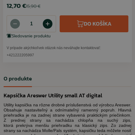
12,70 €
15,90 €
DO KOŠÍKA
Sledovanie produktu
V prípade akýchkoľvek otázok nás neváhajte kontaktovať:
+421222205997
O produkte
Kapsička Areswer Utility small AT digital
Utility kapsička na rôzne drobné príslušenstvá od výrobcu Areswer.
Obsahuje nastaviteľný a odnímateľný ramenný popruh. Hlavná
priehradka je na zadnej strane vybavená praktickým priečinkom.
Z prednej strany sa nachádza chlopňa na suchý zips,
ktorá prekrýva menšiu priehradku na klasický zips. Zo zadnej
strany sa nachádza Molle/Pals systém, kapsičku teda môžete nosiť