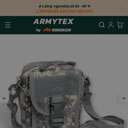
☀️ Letný výpredaj až do −40 %
🔗 Nakupujte, kým trvá výpredaj
Vyhľadá
Prihl
Ko