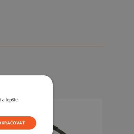
 a lepšie
POKRAČOVAŤ