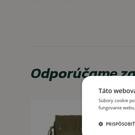
Dĺžka popruhu:
105cm
Možnosti nosenia:
na molle systém/pals zo zadnej strany, prípadne na
cez rameno
VLASTNOSTI
praktické rozmery
Odporúčame za
nastaviteľný a odnímateľný popruh
kapsička je vybavená praktickým priečinkom
Molle/Pals systém
Táto webová
VYUŽITIE
Súbory cookie po
Akcia -26%
fungovanie webu. 
Využiteľné na mobil, menšiu baterku, kľúče a podobné
PRISPÔSOBIŤ