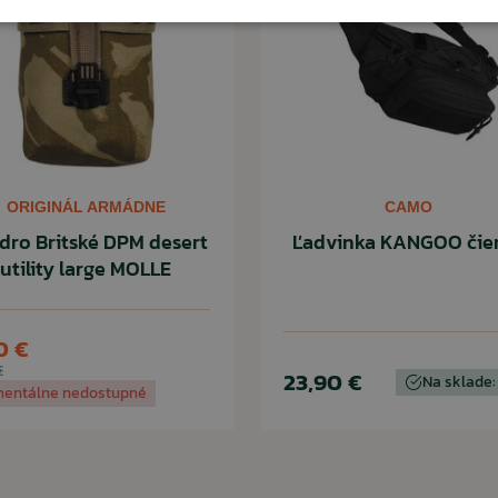
ČÍTAŤ MENEJ
ORIGINÁL ARMÁDNE
CAMO
dro Britské DPM desert
Ľadvinka KANGOO čie
utility large MOLLE
0 €
€
23,90 €
Na sklade:
entálne nedostupné