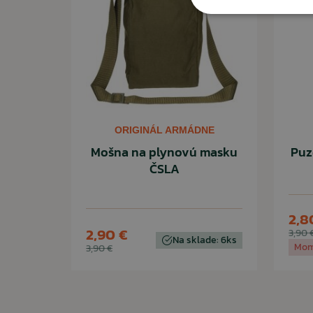
ORIGINÁL ARMÁDNE
Mošna na plynovú masku
Puz
ČSLA
2,8
2,90 €
3,90 
Na sklade: 6ks
Mom
3,90 €