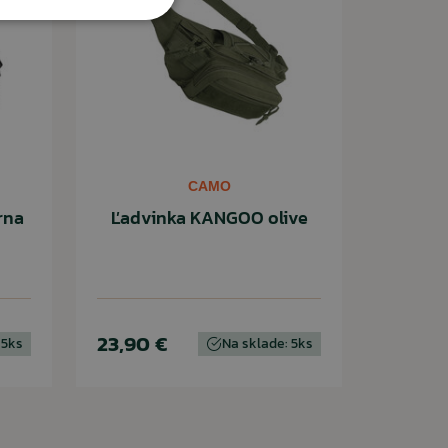
CAMO
rna
Ľadvinka KANGOO olive
23,90 €
 5ks
Na sklade: 5ks