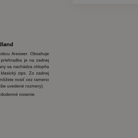
odland
ýrobcu Areswer. Obsahuje
priehradka je na zadnej
rany sa nachádza chlopňa
klasický zips. Zo zadnej
 môžete nosiť cez rameno
žšie uvedené rozmery).
ždodenné nosenie.