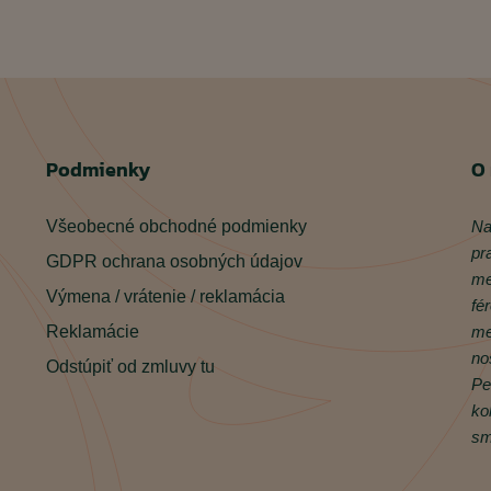
Podmienky
O
Všeobecné obchodné podmienky
Na
pr
GDPR ochrana osobných údajov
me
Výmena / vrátenie / reklamácia
fé
Reklamácie
me
no
Odstúpiť od zmluvy tu
Pe
ko
sm