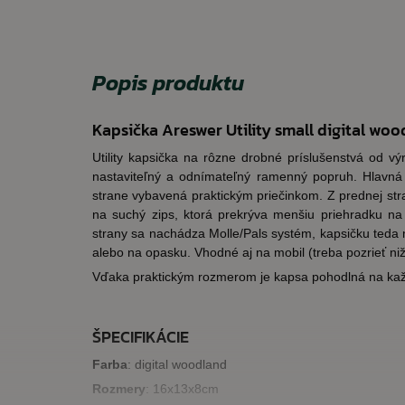
Popis produktu
Kapsička Areswer Utility small digital wo
Utility kapsička na rôzne drobné príslušenstvá od v
nastaviteľný a odnímateľný ramenný popruh. Hlavná 
strane vybavená praktickým priečinkom. Z prednej st
na suchý zips, ktorá prekrýva menšiu priehradku na 
strany sa nachádza Molle/Pals systém, kapsičku teda
alebo na opasku. Vhodné aj na mobil (treba pozrieť ni
Vďaka praktickým rozmerom je kapsa pohodlná na ka
ŠPECIFIKÁCIE
Farba
: digital woodland
Rozmery
: 16x13x8cm