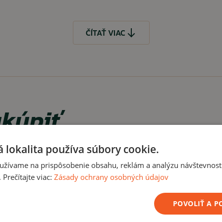
ČÍTAŤ VIAC
 opasok
kúpiť
 lokalita používa súbory cookie.
užívame na prispôsobenie obsahu, reklám a analýzu návštevnosti
Výpredaj -28%
Prečítajte viac:
Zásady ochrany osobných údajov
 drobné príslušenstvá.
POVOLIŤ A 