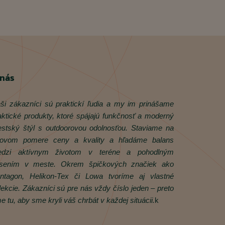
 nás
ši zákazníci sú praktickí ľudia a my im prinášame
aktické produkty, ktoré spájajú funkčnosť a moderný
stský štýl s outdoorovou odolnosťou. Staviame na
rovom pomere ceny a kvality a hľadáme balans
dzi aktívnym životom v teréne a pohodlným
sením v meste. Okrem špičkových značiek ako
ntagon, Helikon‑Tex či Lowa tvoríme aj vlastné
lekcie. Zákazníci sú pre nás vždy číslo jeden – preto
e tu, aby sme kryli váš chrbát v každej situácii.
k