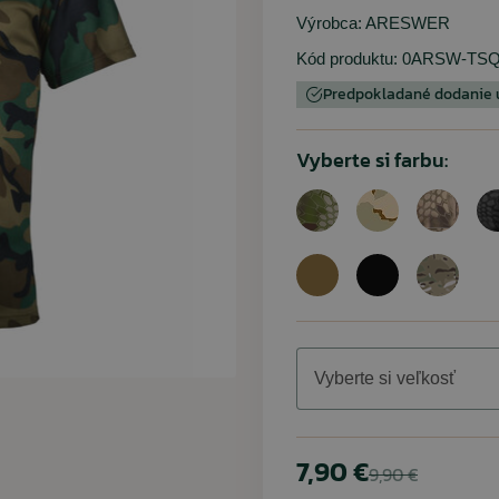
Výrobca:
ARESWER
Detské oblečenie
Trekingové palice
Ponožky
Kód produktu:
0ARSW-TSQ
Chrániče kolien
Predpokladané dodanie už
Slnečné okuliare
Vyberte si farbu:
Vybavenie
ARMYTEX /
PENT
ARES
RINO
Dámske tričko
Nohavice BDU 
Tričko Quick
Rolnička n
digital 
Rinokor
olive (
petrol
7,90 €
11,35 €
68,45 €
9,90 €
12,90 €
5,90 €
Vyberte si veľkosť
77,80 €
7,90 €
9,90 €