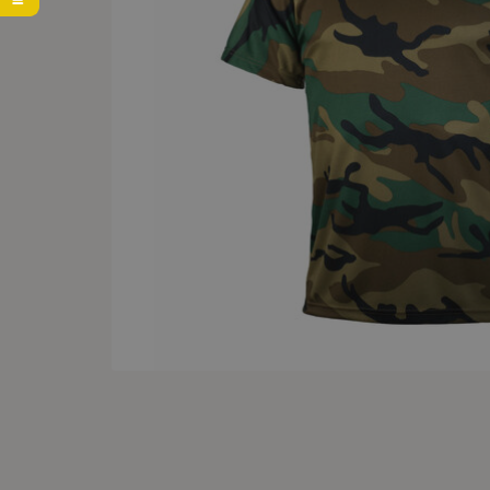
Svetre
Pracovná obuv
Dámske bundy
Cestovné tašky
Kresadlá a zapaľovače
Taktické vesty
Gumáky a gumené čižmy
Dámske tričká
Potravinové dávky MRE
Tričká
Zimné topánky
Dámske mikiny
Spánok v prírode
Spodné prádlo a termo
Ošetrovanie a impregnácia obuvi
Čelovky