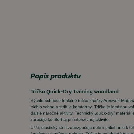
Popis produktu
Tričko Quick-Dry Training woodland
Rýchlo-schnúce funkčné tričko značky Areswer. Materiá
rýchlo schne a strih je komfortný. Tričko je ideálnou vo
ďalšie náročné aktivity. Technický „quick-dry“ materiál
zaručuje komfort aj pri intenzívnej aktivite.
Užší, elastický strih zabezpečuje dobré priliehanie k te
funkčnosť a voľnosť pohybu. Tričko je navrhnuté tak, 