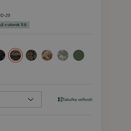
D-29
 v utorok 11.8.
 MALFINI
AGON
WER
KOR
URBAN CLASSIC
VM FOOTWEAR
PENTAGON
PENTAGON
MIL-TEC
WILEY X
 Hory Volajú
2.0 čierne +
Dry Training
a medvede
Kraťasy Pentagon BDU 2.0
Ruksak assault LARGE 36l
Maskáčové legíny Urban
Taktické okuliare WileyX
Kanady VM Nottingham
Kraťasy BDU 2.0
woodland
 modrá
2Pack)
 blue
Saber Advanced Matte
pentacamo + coyote
Classic dark camo
digital woodland
pentacamo
Tactical
smoke/clear
(2pack)
15,90 €
31,60 €
74,45 €
43,90 €
Na sklade
Na sklade: 1ks
Na sklade
Na sklade
Na sklade
62,30 €
35,90 €
84,60 €
Momentálne nedostupné
67,90 €
Tabuľka veľkostí
Na sklade: 27ks
Na sklade
Na sklade: 4ks
Na sklade
70,80 €