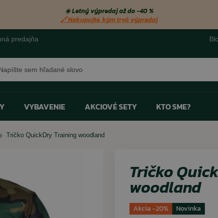
☀️ Letný výpredaj až do −40 %
🔗 Nakupujte, kým trvá výpredaj
ná predajňa
Bl
ať
Y
VYBAVENIE
AKCIOVÉ SETY
KTO SME?
Tričko QuickDry Training woodland
Bestseller
Bestseller
Bestseller
Bestseller
pro
pro
kat
pro
Pokrývky hlavy
Baterky na svietenie
Spreje do topánok - odstraňovače pachov
Rukavice
Ďalekohľady
Ohrievače chodidiel
Tričko Quick
Šatky
Monokuláre
Návleky na obuv a gamaše
woodland
Opasky a popruhy
Svietiace tyčinky
Šnúrky do topánok
Akcia -20%
Novinka
Impregnácia odevov
Survival výbava
Vložky do topánok