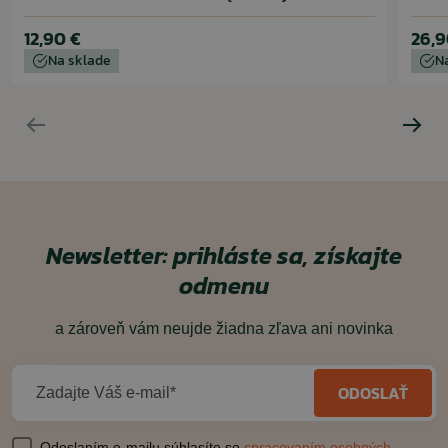
12,90 €
26,9
Na sklade
N
Newsletter: prihláste sa, získajte
odmenu
a zároveň vám neujde žiadna zľava ani novinka
ODOSLAŤ
Zadajte Váš e-mail*
Odoslaním e-mailu súhlasíte so
spracovaním osobných