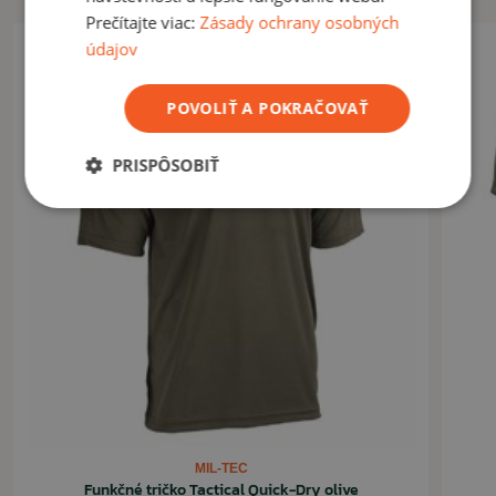
Prečítajte viac:
Zásady ochrany osobných
VYUŽITIE
údajov
Vhodné na prácu, šport, turistiku a podobné náročnejšie aktivity.
POVOLIŤ A POKRAČOVAŤ
ČÍTAŤ MENEJ
PRISPÔSOBIŤ
MIL-TEC
Funkčné tričko Tactical Quick-Dry olive