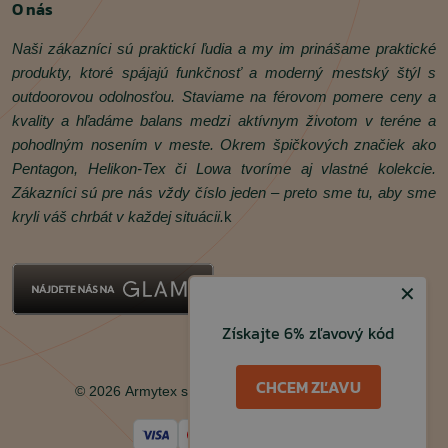
O nás
Naši zákazníci sú praktickí ľudia a my im prinášame praktické
produkty, ktoré spájajú funkčnosť a moderný mestský štýl s
outdoorovou odolnosťou. Staviame na férovom pomere ceny a
kvality a hľadáme balans medzi aktívnym životom v teréne a
pohodlným nosením v meste. Okrem špičkových značiek ako
Pentagon, Helikon‑Tex či Lowa tvoríme aj vlastné kolekcie.
Zákazníci sú pre nás vždy číslo jeden – preto sme tu, aby sme
kryli váš chrbát v každej situácii.
k
✕
Získajte 6% zľavový kód
Facebook
Instagram
CHCEM ZĽAVU
© 2026 Armytex s.r.o. Všetky práva vyhradené.