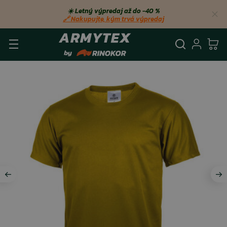
☀️ Letný výpredaj až do −40 %
🔗 Nakupujte, kým trvá výpredaj
Vyhľadá
Prihl
Ko