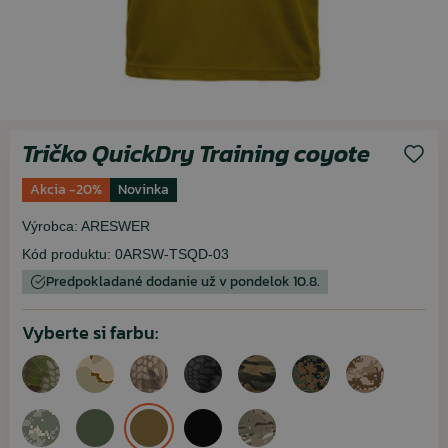
Tričko QuickDry Training coyote
Akcia -20%
Novinka
Výrobca:
ARESWER
Kód produktu:
0ARSW-TSQD-03
Predpokladané dodanie už v pondelok 10.8.
Vyberte si farbu: