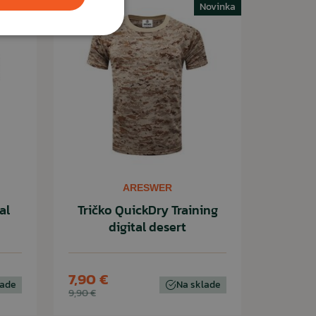
Novinka
ARESWER
al
Tričko QuickDry Training
digital desert
7,90 €
lade
Na sklade
9,90 €