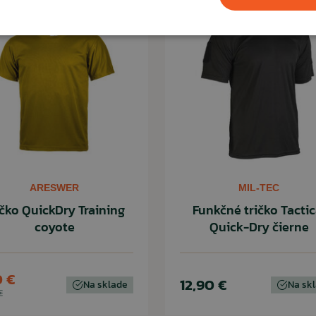
Novinka
ARESWER
MIL-TEC
ičko QuickDry Training
Funkčné tričko Tactic
coyote
Quick-Dry čierne
0 €
12,90 €
Na sklade
Na sk
€