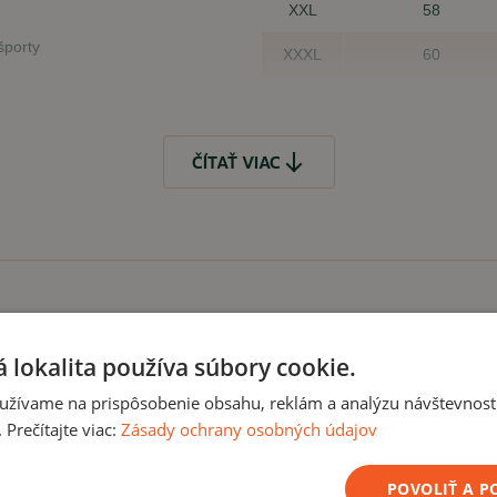
XXL
58
športy
XXXL
60
Tolerovaná odchýlka +/- 2 cm
ČÍTAŤ VIAC
Čo, ak mi veľkosť 
 aktivity.
Samozrejme, že to, že Vá
je problém veľkosť vymeni
kúpiť
 lokalita používa súbory cookie.
ČÍTAŤ MENEJ
užívame na prispôsobenie obsahu, reklám a analýzu návštevnosti
Prečítajte viac:
Zásady ochrany osobných údajov
Akcia -20%
POVOLIŤ A 