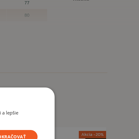
77
80
nesadne?
m veľkosť sadne, Vám nikto nemôže zaručiť. Preto nie
ť za inú.
 a lepšie
Akcia -20%
POKRAČOVAŤ