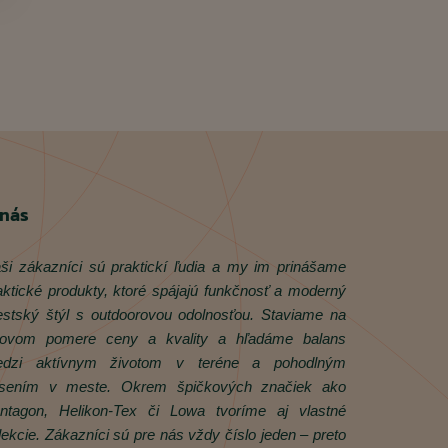
 nás
ši zákazníci sú praktickí ľudia a my im prinášame
aktické produkty, ktoré spájajú funkčnosť a moderný
stský štýl s outdoorovou odolnosťou. Staviame na
rovom pomere ceny a kvality a hľadáme balans
dzi aktívnym životom v teréne a pohodlným
sením v meste. Okrem špičkových značiek ako
ntagon, Helikon‑Tex či Lowa tvoríme aj vlastné
lekcie. Zákazníci sú pre nás vždy číslo jeden – preto