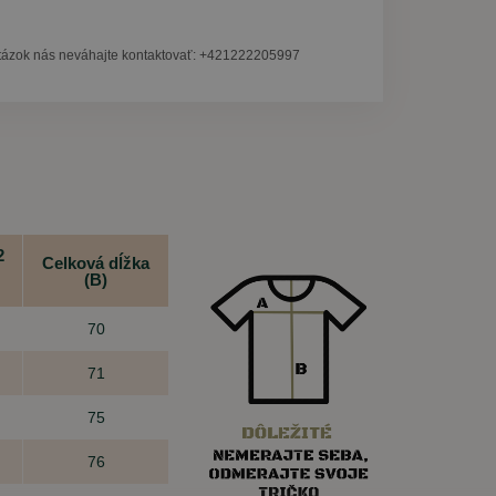
tázok nás neváhajte kontaktovať: +421222205997
2
Celková dĺžka
(B)
70
71
75
76