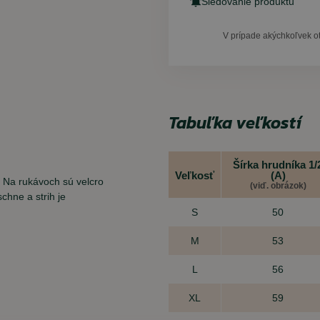
Sledovanie produktu
V prípade akýchkoľvek o
Tabuľka veľkostí
Šírka hrudníka 1/
Veľkosť
(A)
. Na rukávoch sú velcro
(viď. obrázok)
chne a strih je
S
50
M
53
L
56
XL
59