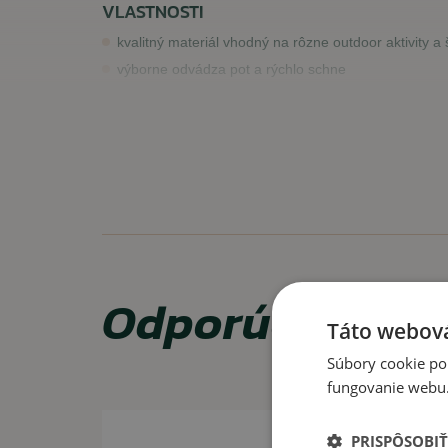
VLASTNOSTI
kvalitný materiál vhodný na rôzne outdoor aktivity a 
výborne odvádza pot a rýchlo schne
elasticita materiálu, pohodlný strih
VYUŽITIE
Vhodné na prácu, šport, turistiku a podobné náročnejšie
Odporúčame za
Táto webová
Súbory cookie po
fungovanie webu. 
PRISPÔSOBIŤ