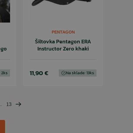
PENTAGON
Šiltovka Pentagon ERA
ogo
Instructor Zero khaki
11,90 €
 2ks
Na sklade: 13ks
..
13
Nasledujúca
strana