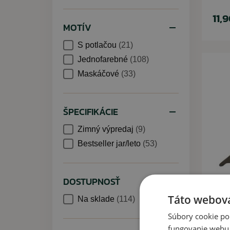
11,
MOTÍV
S potlačou
(21)
Jednofarebné
(108)
Maskáčové
(33)
ŠPECIFIKÁCIE
Zimný výpredaj
(9)
Bestseller jar/leto
(53)
DOSTUPNOSŤ
Táto webová
Na sklade
(114)
Súbory cookie po
fungovanie webu. 