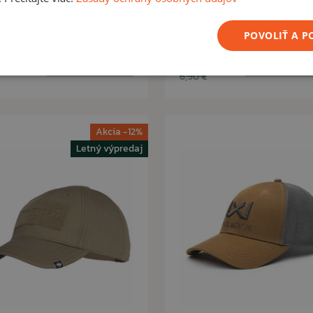
ower Mesh BB RAL7013
POVOLIŤ A 
4,60 €
90 €
Na sklade: 8ks
Na sklade: 
6,90 €
Akcia -12%
Letný výpredaj