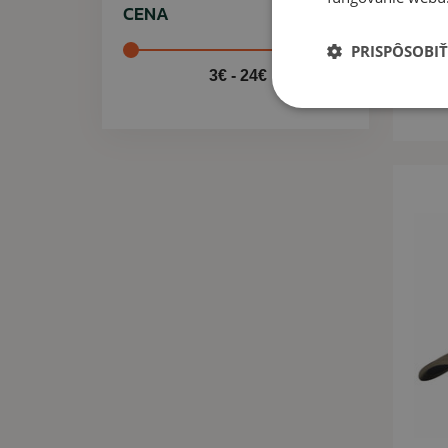
CENA
Emp
PRISPÔSOBIŤ
3€ - 24€
11,