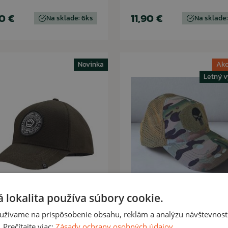
90 €
11,90 €
Na sklade: 6ks
Na sklade:
Novinka
Akc
Letný v
 lokalita používa súbory cookie.
PENTAGON
ARESWER
užívame na prispôsobenie obsahu, reklám a analýzu návštevnosti
Šiltovka Pentagon
Šiltovka Tactical Skull
Prečítajte viac:
Zásady ochrany osobných údajov