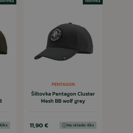
Novinka
Novinka
PENTAGON
Šiltovka Pentagon Cluster
3
Mesh BB wolf grey
11,90 €
 10ks
Na sklade: 6ks