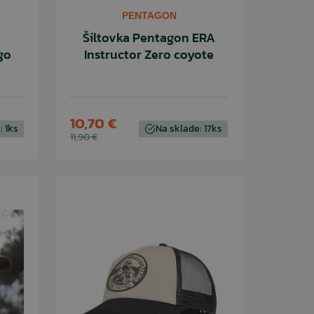
PENTAGON
Šiltovka Pentagon ERA
go
Instructor Zero coyote
10,70 €
: 1ks
Na sklade: 17ks
11,90 €