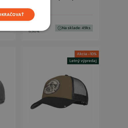
POKRAČOVAŤ
4,35 €
43ks
Na sklade: 49ks
6,50 €
Akcia -10%
Letný výpredaj