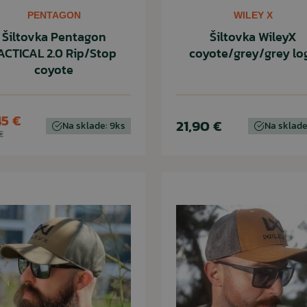
PENTAGON
WILEY X
Šiltovka Pentagon
Šiltovka WileyX
ACTICAL 2.0 Rip/Stop
coyote/grey/grey lo
coyote
45 €
21,90 €
Na sklade: 9ks
Na sklade
€