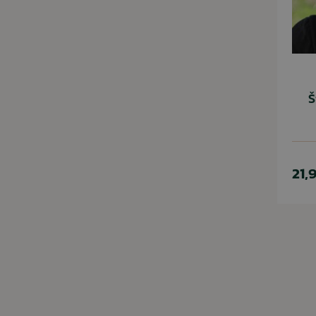
Š
21,