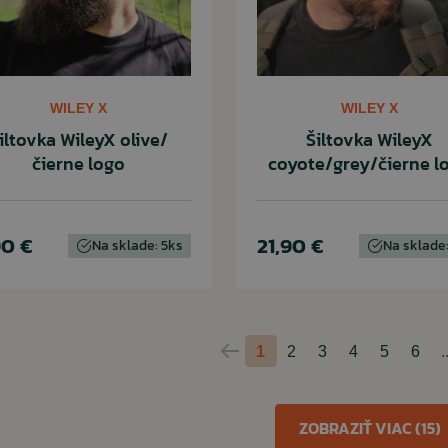
WILEY X
WILEY X
iltovka WileyX olive/
Šiltovka WileyX
čierne logo
coyote/grey/čierne l
90 €
21,90 €
Na sklade: 5ks
Na sklade:
1
2
3
4
5
6
.
Predchádzajúca
strana
ZOBRAZIŤ VIAC (15)