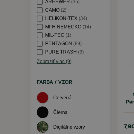
ARESWER
(35)
CAMO
(2)
HELIKON-TEX
(34)
MFH NEMECKO
(14)
MIL-TEC
(1)
PENTAGON
(89)
PURE TRASH
(3)
Zobraziť viac (9)
FARBA / VZOR
Červená
Pe
Čierna
7,9
Digitálne vzory