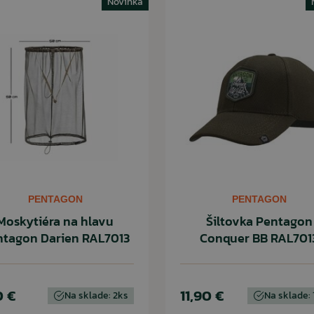
Novinka
PENTAGON
PENTAGON
Moskytiéra na hlavu
Šiltovka Pentagon
ntagon Darien RAL7013
Conquer BB RAL701
0 €
11,90 €
Na sklade: 2ks
Na sklade: