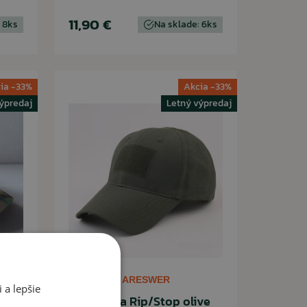
11,90 €
 8ks
Na sklade: 6ks
ia -33%
Akcia -33%
ýpredaj
Letný výpredaj
ARESWER
 a lepšie
 MTC
Šiltovka Rip/Stop olive