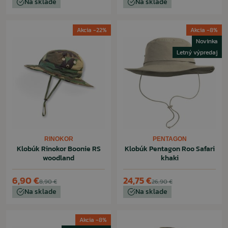
Na sklade
Na sklade
Akcia -22%
Akcia -8%
Novinka
Letný výpredaj
RINOKOR
PENTAGON
Klobúk Rinokor Boonie RS
Klobúk Pentagon Roo Safari
woodland
khaki
6,90 €
24,75 €
8,90 €
26,90 €
Na sklade
Na sklade
Akcia -8%