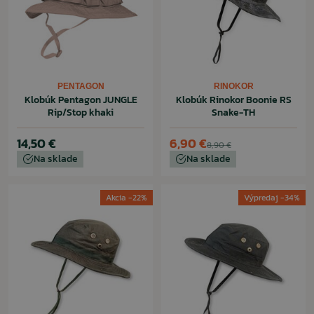
PENTAGON
RINOKOR
Klobúk Pentagon JUNGLE
Klobúk Rinokor Boonie RS
Rip/Stop khaki
Snake-TH
14,50 €
6,90 €
8,90 €
Na sklade
Na sklade
Akcia -22%
Výpredaj -34%