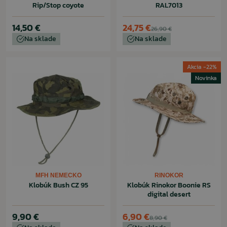
Rip/Stop coyote
RAL7013
14,50 €
24,75 €
26,90 €
Na sklade
Na sklade
Akcia -22%
Novinka
MFH NEMECKO
RINOKOR
Klobúk Bush CZ 95
Klobúk Rinokor Boonie RS
digital desert
9,90 €
6,90 €
8,90 €