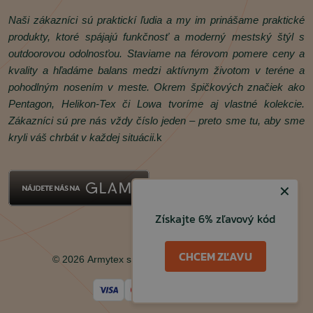
Naši zákazníci sú praktickí ľudia a my im prinášame praktické
produkty, ktoré spájajú funkčnosť a moderný mestský štýl s
outdoorovou odolnosťou. Staviame na férovom pomere ceny a
kvality a hľadáme balans medzi aktívnym životom v teréne a
pohodlným nosením v meste. Okrem špičkových značiek ako
Pentagon, Helikon‑Tex či Lowa tvoríme aj vlastné kolekcie.
Zákazníci sú pre nás vždy číslo jeden – preto sme tu, aby sme
kryli váš chrbát v každej situácii.
k
✕
Získajte 6% zľavový kód
Facebook
Instagram
CHCEM ZĽAVU
© 2026 Armytex s.r.o. Všetky práva vyhradené.