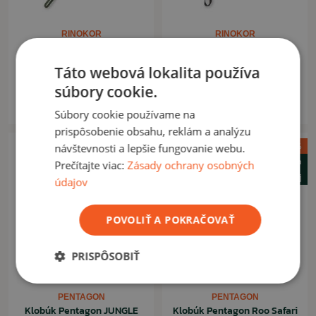
RINOKOR
RINOKOR
Klobúk Rinokor Boonie RS
Klobúk Rinokor Boonie RS
olive
čierny
Táto webová lokalita používa
súbory cookie.
6,90 €
5,90 €
8,90 €
8,90 €
Na sklade
Na sklade
Súbory cookie používame na
prispôsobenie obsahu, reklám a analýzu
Akcia -8%
návštevnosti a lepšie fungovanie webu.
Novinka
Prečítajte viac:
Zásady ochrany osobných
Letný výpredaj
údajov
POVOLIŤ A POKRAČOVAŤ
PRISPÔSOBIŤ
PENTAGON
PENTAGON
Klobúk Pentagon JUNGLE
Klobúk Pentagon Roo Safari