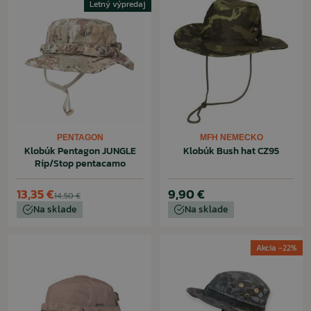
Letný výpredaj
PENTAGON
MFH NEMECKO
Klobúk Pentagon JUNGLE
Klobúk Bush hat CZ95
Rip/Stop pentacamo
13,35 €
9,90 €
14,50 €
Na sklade
Na sklade
Akcia -22%