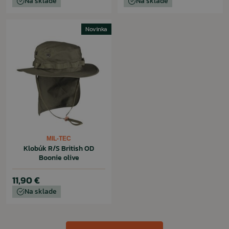
Na sklade
Na sklade
Novinka
MIL-TEC
Klobúk R/S British OD
Boonie olive
11,90 €
Na sklade