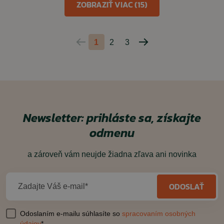
ZOBRAZIŤ VIAC (15)
1
2
3
Predchádzajúca
Nasledujúca
strana
strana
Newsletter: prihláste sa, získajte
odmenu
a zároveň vám neujde žiadna zľava ani novinka
ODOSLAŤ
Zadajte Váš e-mail*
Odoslaním e-mailu súhlasíte so
spracovaním osobných
údajov
*