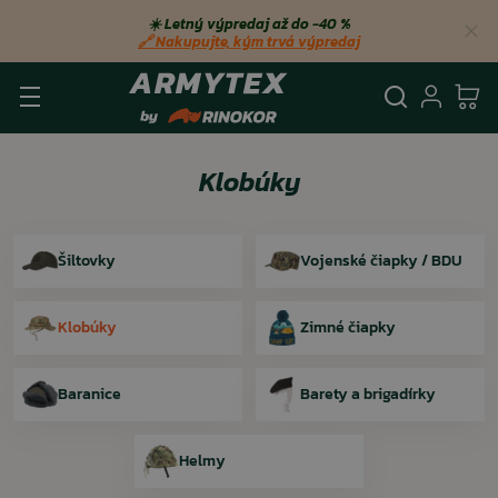
☀️ Letný výpredaj až do −40 %
🔗 Nakupujte, kým trvá výpredaj
Vyhľadá
Prihl
Ko
Klobúky
Šiltovky
Vojenské čiapky / BDU
Klobúky
Zimné čiapky
Baranice
Barety a brigadírky
Helmy