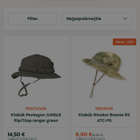
Filter
Filter
Najpopulárnejšie
Akcia -22%
PENTAGON
RINOKOR
Klobúk Pentagon JUNGLE
Klobúk Rinokor Boonie RS
Rip/Stop ranger green
ATC-FG
14,50 €
6,90 €
8,90 €