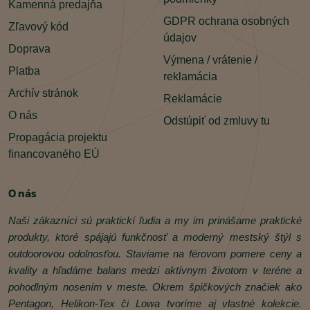
Kamenná predajňa
GDPR ochrana osobných
Zľavový kód
údajov
Doprava
Výmena / vrátenie /
Platba
reklamácia
Archív stránok
Reklamácie
O nás
Odstúpiť od zmluvy tu
Propagácia projektu
financovaného EÚ
O nás
Naši zákazníci sú praktickí ľudia a my im prinášame praktické
produkty, ktoré spájajú funkčnosť a moderný mestský štýl s
outdoorovou odolnosťou. Staviame na férovom pomere ceny a
kvality a hľadáme balans medzi aktívnym životom v teréne a
pohodlným nosením v meste. Okrem špičkových značiek ako
Pentagon, Helikon‑Tex či Lowa tvoríme aj vlastné kolekcie.