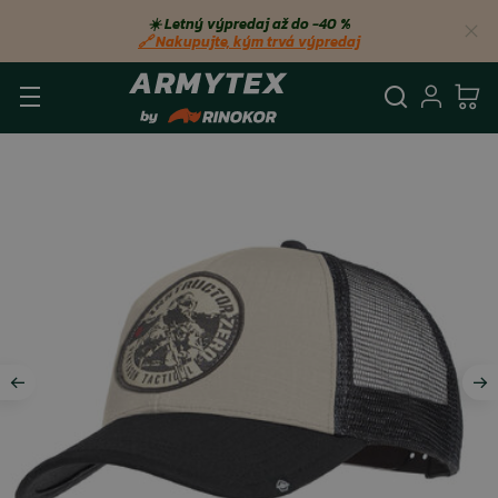
☀️ Letný výpredaj až do −40 %
🔗 Nakupujte, kým trvá výpredaj
Vyhľadá
Prihl
Ko