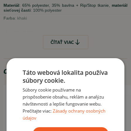
Materiál
: 65% polyester, 35% bavlna + Rip/Stop tkanie,
materiál
sieťovej časti
: 100% polyester
Farba
: khaki
VLASTNOSTI
ČÍTAŤ VIAC
priedušné prevedenie
univerzálna veľkosť (nastavuje sa pútkom na suchý zips
v zadnej časti)
VYUŽITIE
Odporúčame zakúpiť
Táto webová lokalita používa
Vhodné na bežné, každodenné nosenie, či na výlety a podobne.
súbory cookie.
Súbory cookie používame na
Akcia -10%
ČÍTAŤ MENEJ
prispôsobenie obsahu, reklám a analýzu
Letný výpredaj
návštevnosti a lepšie fungovanie webu.
Prečítajte viac:
Zásady ochrany osobných
údajov