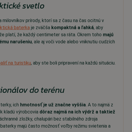
ktické svetlo
milovníkov prírody, ktorí sa z času na čas ocitnú v
ktická baterka
je zväčša
kompaktná a ľahká
, aby
ďže platí, že každý centimeter sa ráta. Okrem toho
majú
kému narušeniu
, ale aj voči vode alebo vniknutiu cudzích
liť na turistiku
, aby ste boli pripravení na každú situáciu.
ionálov do terénu
terky, ich
hmotnosť je už značne vyššia
. A to najmä z
ek kladú výrobcovia
dôraz najmä na ich výdrž a taktiež
záchranné zložky, chalupári bez stabilného zdroja
né baterky majú často možnosť voľby režimu svietenia a