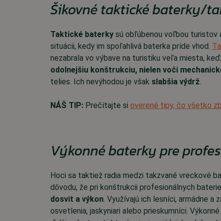
Šikovné taktické baterky/ta
Taktické baterky
sú obľúbenou voľbou turistov a 
situácii, kedy im spoľahlivá baterka príde vhod.
Ta
nezabrala vo výbave na turistiku veľa miesta, ke
odolnejšiu konštrukciu, nielen voči mechanic
telies. Ich nevýhodou je však
slabšia výdrž
.
NÁŠ TIP:
Prečítajte si
overené tipy, čo všetko zba
Výkonné baterky pre profes
Hoci sa taktiež radia medzi takzvané vreckové ba
dôvodu, že pri konštrukcii profesionálnych bateri
dosvit a výkon
. Využívajú ich lesníci, armádne a 
osvetlenia, jaskyniari alebo prieskumníci. Výkon