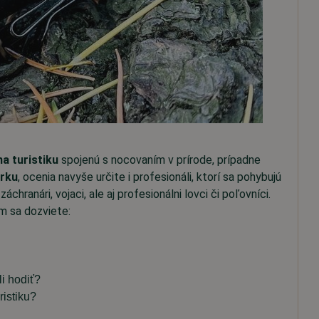
na turistiku
spojenú s nocovaním v prírode, prípadne
erku
, ocenia navyše určite i profesionáli, ktorí sa pohybujú
chranári, vojaci, ale aj profesionálni lovci či poľovníci.
im sa dozviete:
i hodiť?
ristiku?