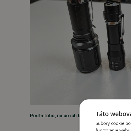
Táto webová
Podľa toho, na čo ich budte primárne využívať
Súbory cookie po
fungovanie webu. 