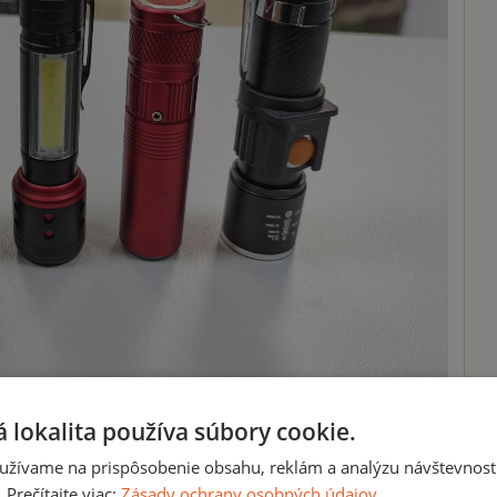
 lokalita používa súbory cookie.
, ich môžeme rozdeliť na:
užívame na prispôsobenie obsahu, reklám a analýzu návštevnosti
Prečítajte viac:
Zásady ochrany osobných údajov