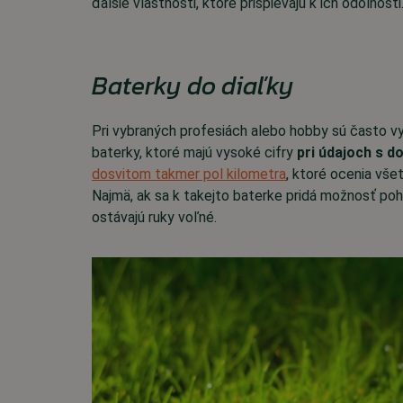
ďalšie vlastnosti, ktoré prispievajú k ich odolnosti
Baterky do diaľky
Pri vybraných profesiách alebo hobby sú často v
baterky, ktoré majú vysoké cifry
pri údajoch s d
dosvitom takmer pol kilometra
, ktoré ocenia všet
Najmä, ak sa k takejto baterke pridá možnosť po
ostávajú ruky voľné.