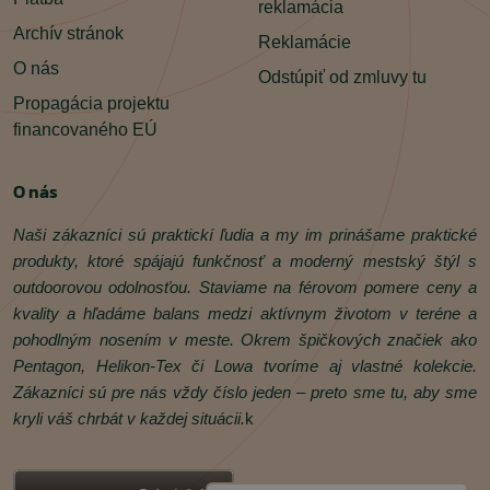
reklamácia
Archív stránok
Reklamácie
O nás
Odstúpiť od zmluvy tu
Propagácia projektu
financovaného EÚ
O nás
Naši zákazníci sú praktickí ľudia a my im prinášame praktické
produkty, ktoré spájajú funkčnosť a moderný mestský štýl s
outdoorovou odolnosťou. Staviame na férovom pomere ceny a
kvality a hľadáme balans medzi aktívnym životom v teréne a
pohodlným nosením v meste. Okrem špičkových značiek ako
Pentagon, Helikon‑Tex či Lowa tvoríme aj vlastné kolekcie.
Zákazníci sú pre nás vždy číslo jeden – preto sme tu, aby sme
kryli váš chrbát v každej situácii.
k