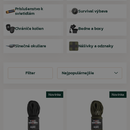
Príslušenstvo k
Survival výbava
svietidlám
Chrániče kolien
Bedne a boxy
Slnečné okuliare
Nášivky a odznaky
Filter
Filter
Najpopulárnejšie
Novinka
Novinka