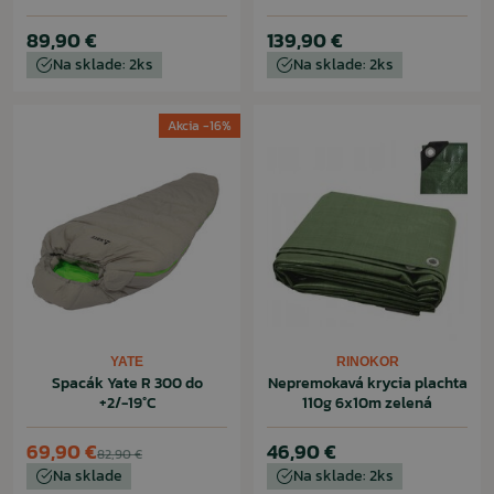
89,90 €
139,90 €
Na sklade: 2ks
Na sklade: 2ks
Akcia -16%
YATE
RINOKOR
Spacák Yate R 300 do
Nepremokavá krycia plachta
+2/-19°C
110g 6x10m zelená
69,90 €
46,90 €
82,90 €
Na sklade
Na sklade: 2ks