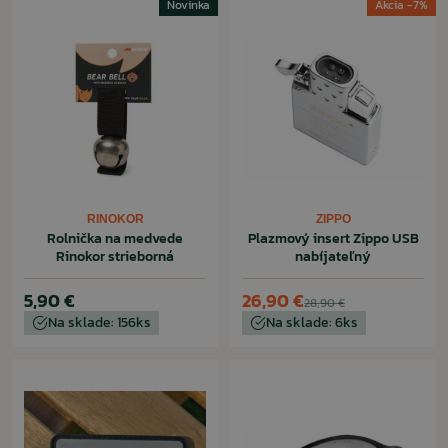
Novinka
Akcia -7%
RINOKOR
ZIPPO
Rolnička na medvede
Plazmový insert Zippo USB
Rinokor strieborná
nabíjateľný
5,90 €
26,90 €
28,90 €
Na sklade: 156ks
Na sklade: 6ks