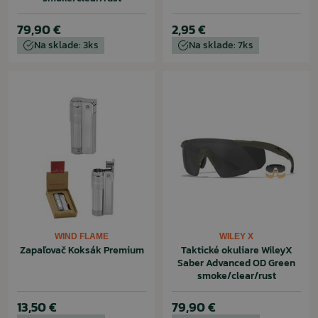
79,90 €
2,95 €
Na sklade: 3ks
Na sklade: 7ks
WIND FLAME
WILEY X
Zapaľovač Koksák Premium
Taktické okuliare WileyX
Saber Advanced OD Green
smoke/clear/rust
13,50 €
79,90 €