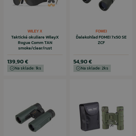
WILEY X
FOMEI
Taktické okuliare WileyX
Ďalekohľad FOMEI 7x50 SE
Rogue Comm TAN
ZCF
smoke/clear/rust
139,90 €
54,90 €
Na sklade: 1ks
Na sklade: 2ks