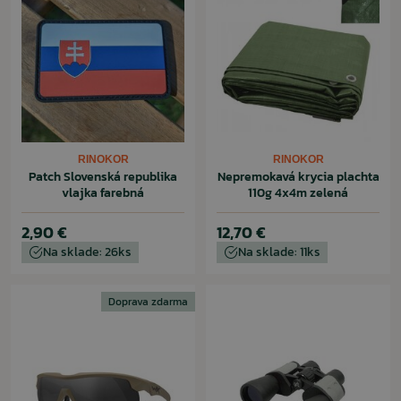
RINOKOR
RINOKOR
Patch Slovenská republika
Nepremokavá krycia plachta
vlajka farebná
110g 4x4m zelená
2,90 €
12,70 €
Na sklade: 26ks
Na sklade: 11ks
Doprava zdarma