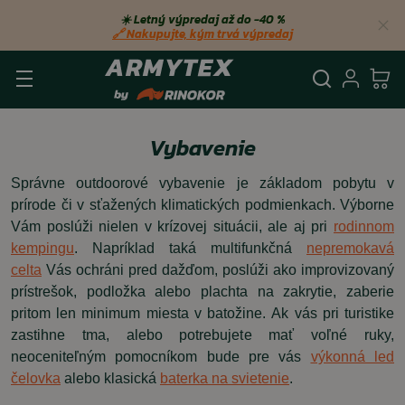
☀️ Letný výpredaj až do −40 %
🔗 Nakupujte, kým trvá výpredaj
Vyhľadá
Prihl
Ko
Vybavenie
Správne outdoorové vybavenie je základom pobytu v
prírode či v sťažených klimatických podmienkach. Výborne
Vám poslúži nielen v krízovej situácii, ale aj pri
rodinnom
kempingu
. Napríklad taká multifunkčná
nepremokavá
celta
Vás ochráni pred dažďom, poslúži ako improvizovaný
prístrešok, podložka alebo plachta na zakrytie, zaberie
pritom len minimum miesta v batožine. Ak vás pri turistike
zastihne tma, alebo potrebujete mať voľné ruky,
neoceniteľným pomocníkom bude pre vás
výkonná led
čelovka
alebo klasická
baterka na svietenie
.