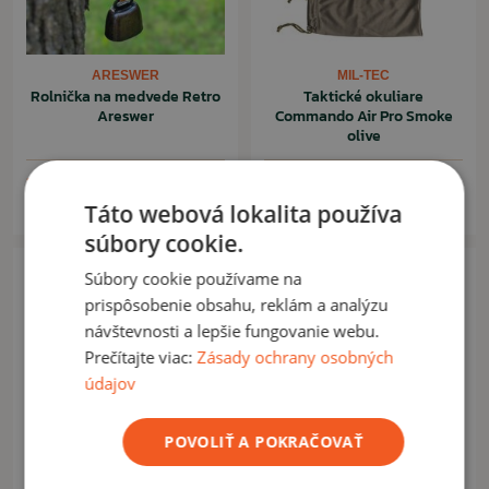
ARESWER
MIL-TEC
Rolnička na medvede Retro
Taktické okuliare
Areswer
Commando Air Pro Smoke
olive
3,90 €
13,90 €
4,90 €
Na sklade: 114ks
Na sklade: 1ks
Táto webová lokalita používa
súbory cookie.
Súbory cookie používame na
prispôsobenie obsahu, reklám a analýzu
návštevnosti a lepšie fungovanie webu.
Prečítajte viac:
Zásady ochrany osobných
údajov
POVOLIŤ A POKRAČOVAŤ