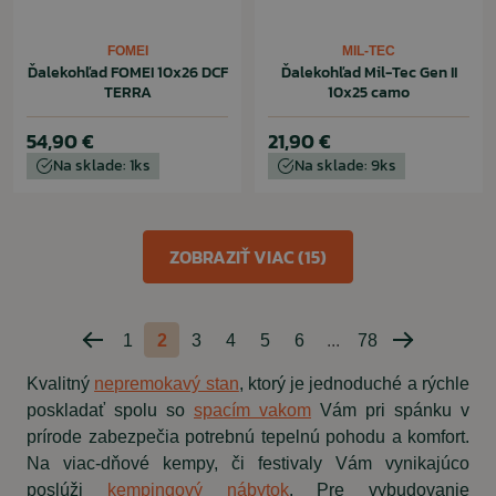
FOMEI
MIL-TEC
Ďalekohľad FOMEI 10x26 DCF
Ďalekohľad Mil-Tec Gen II
TERRA
10x25 camo
54,90 €
21,90 €
Na sklade: 1ks
Na sklade: 9ks
ZOBRAZIŤ VIAC (15)
1
2
3
4
5
6
...
78
Predchádzajúca
Nasledujúc
strana
strana
Kvalitný
nepremokavý stan
, ktorý je jednoduché a rýchle
poskladať spolu so
spacím vakom
Vám pri spánku v
prírode zabezpečia potrebnú tepelnú pohodu a komfort.
Na viac-dňové kempy, či festivaly Vám vynikajúco
poslúži
kempingový nábytok
. Pre vybudovanie