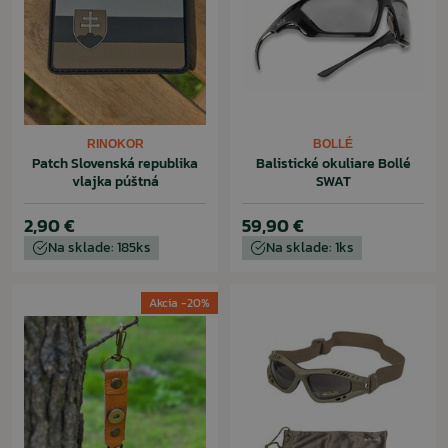
RINOKOR
BOLLÉ
Patch Slovenská republika
Balistické okuliare Bollé
vlajka púštná
SWAT
2,90 €
59,90 €
Na sklade: 185ks
Na sklade: 1ks
Akcia -20%