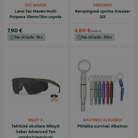
TAC MAVEN
ARESWER
Lano Tac Maven Multi
Kempingová sprcha Areswer
Purpose 10mm/15m coyote
20l
7,90 €
4,60 €
6,90 €
Na sklade: 3ks
Na sklade: 35ks
WILEY X
MARTINEZ ALBAINOX
Taktické okuliare WileyX
Píšťalka survival Albainox
Saber Advanced Tan
smoke/clear/rust