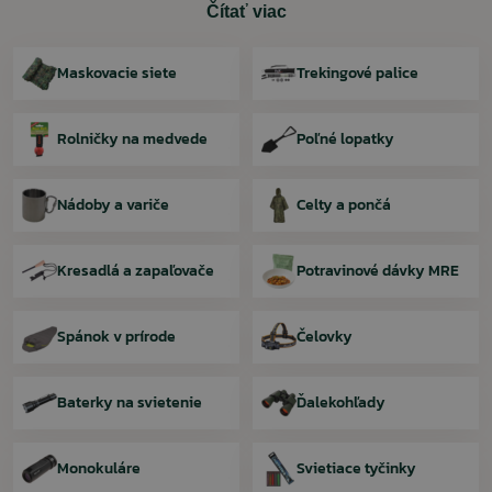
Čítať viac
Maskovacie siete
Trekingové palice
Rolničky na medvede
Poľné lopatky
Nádoby a variče
Celty a pončá
Kresadlá a zapaľovače
Potravinové dávky MRE
Spánok v prírode
Čelovky
Baterky na svietenie
Ďalekohľady
Monokuláre
Svietiace tyčinky