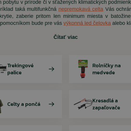
pobytu v prírode či v sťažených klimatických podmienk
ríklad taká multifunkčná
nepremokavá celta
Vás ochrán
Detské oblečenie
Trekingové palice
Ponožky
krytie, zaberie pritom len minimum miesta v batožine.
Chrániče kolien
ým pomocníkom bude pre vás
výkonná led čelovka
alebo k
Slnečné okuliare
Čítať viac
Vybavenie
ARMYTEX /
PENT
ARES
RINO
Dámske tričko
Nohavice BDU 
Tričko Quick
Rolnička n
Trekingové
Rolničky na
digital 
Rinokor
olive (
petrol
palice
medvede
7,90 €
11,35 €
68,45 €
9,90 €
12,90 €
Kresadlá a
5,90 €
Celty a pončá
77,80 €
zapaľovače