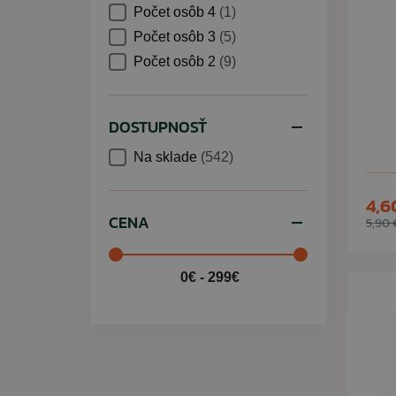
Počet osôb 4
(1)
Počet osôb 3
(5)
Počet osôb 2
(9)
DOSTUPNOSŤ
Na sklade
(542)
4,6
CENA
5,90 
0€ - 299€