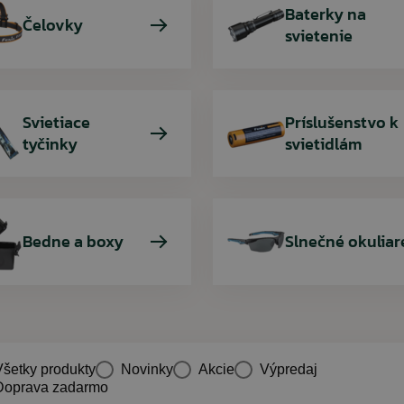
Baterky na
Čelovky
svietenie
Svietiace
Príslušenstvo k
tyčinky
svietidlám
Bedne a boxy
Slnečné okuliar
Všetky produkty
Novinky
Akcie
Výpredaj
Doprava zadarmo