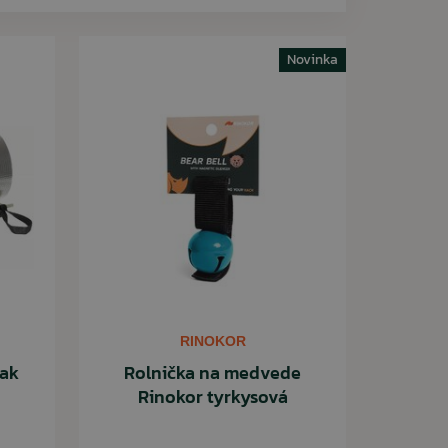
Novinka
RINOKOR
vak
Rolnička na medvede
Rinokor tyrkysová