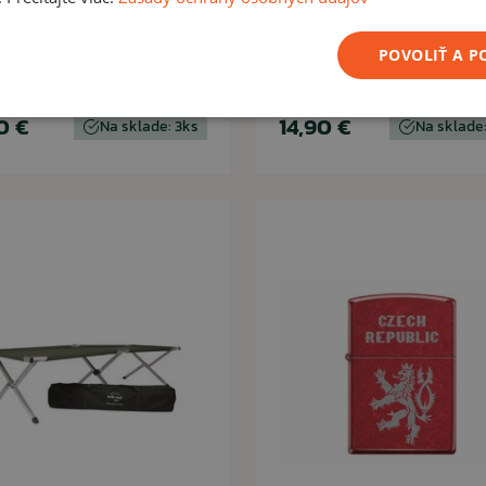
nokulár Mil-Tec 10x25
Poľná fľaša s obalom
pohárom olive
POVOLIŤ A 
0 €
14,90 €
Na sklade: 3ks
Na sklade: