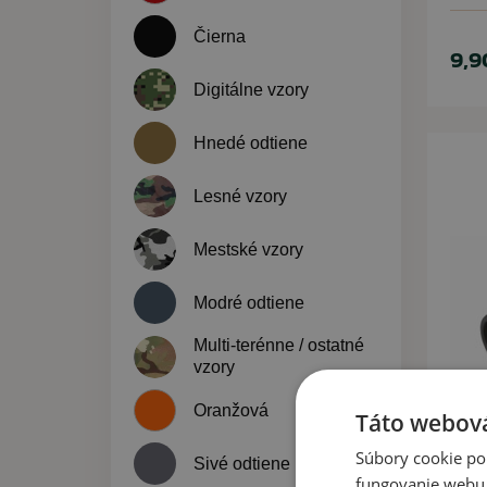
Čierna
9,9
Digitálne vzory
Hnedé odtiene
Lesné vzory
Mestské vzory
Modré odtiene
Multi-terénne / ostatné
vzory
Oranžová
Táto webová
Súbory cookie po
Sivé odtiene
fungovanie webu. 