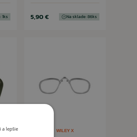
5,90 €
: 1ks
Na sklade: 86ks
 a lepšie
WILEY X