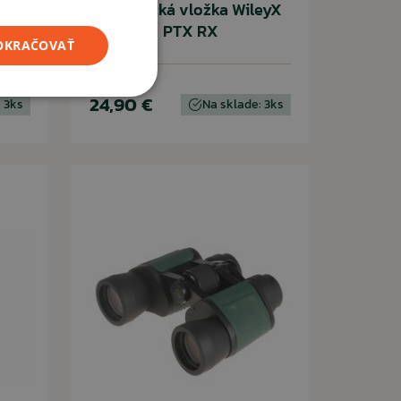
 a
Dioptrická vložka WileyX
PTX RX
POKRAČOVAŤ
24,90 €
 3ks
Na sklade: 3ks