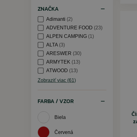
ZNAČKA
Adimanti
(2)
ADVENTURE FOOD
(23)
ALPEN CAMPING
(1)
ALTA
(3)
ARESWER
(30)
ARMYTEK
(13)
ATWOOD
(13)
Zobraziť viac (61)
FARBA / VZOR
Či
Biela
z
Červená