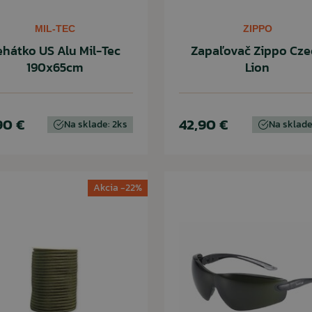
MIL-TEC
ZIPPO
ehátko US Alu Mil-Tec
Zapaľovač Zippo Cze
190x65cm
Lion
90 €
42,90 €
Na sklade: 2ks
Na sklade
Akcia -22%