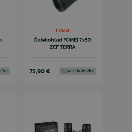
FOMEI
a
Ďalekohľad FOMEI 7x50
ZCF TERRA
75,90 €
: 1ks
Na sklade: 2ks