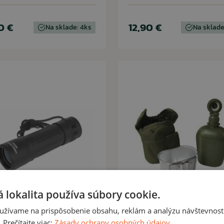
0 €
12,90 €
Na sklade: 4ks
Na sklade
 lokalita používa súbory cookie.
užívame na prispôsobenie obsahu, reklám a analýzu návštevnosti
MIL-TEC
MIL-TEC
Prečítajte viac:
Zásady ochrany osobných údajov