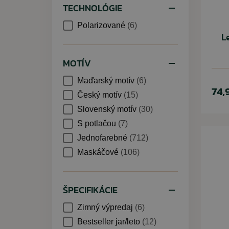
TECHNOLÓGIE
Polarizované
(6)
L
MOTÍV
Maďarský motív
(6)
74,
Český motív
(15)
Slovenský motív
(30)
S potlačou
(7)
Jednofarebné
(712)
Maskáčové
(106)
ŠPECIFIKÁCIE
Zimný výpredaj
(6)
Bestseller jar/leto
(12)