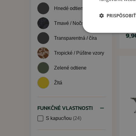
Mo
Hnedé odtiene
PRISPÔSOBIŤ
Tmavé / Nočné vzory
9,9
Transparentná / číra
Tropické / Púštne vzory
Zelené odtiene
Žltá
FUNKČNÉ VLASTNOSTI
S kapucňou
(24)