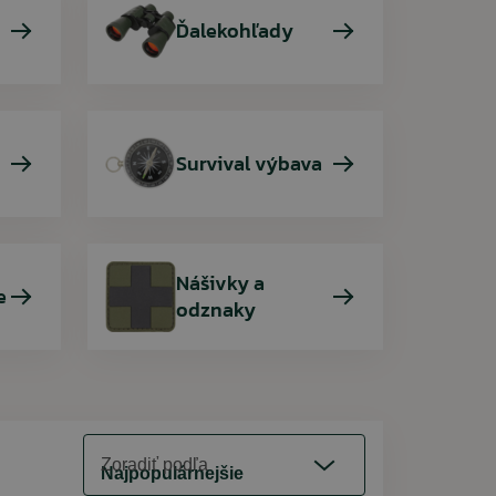
Ďalekohľady
Survival výbava
Nášivky a
e
odznaky
Zoradiť podľa
Najpopulárnejšie