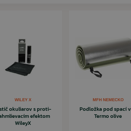
WILEY X
MFH NEMECKO
stič okuliarov s proti-
Podložka pod spací 
ahmlievacím efektom
Termo olive
WileyX