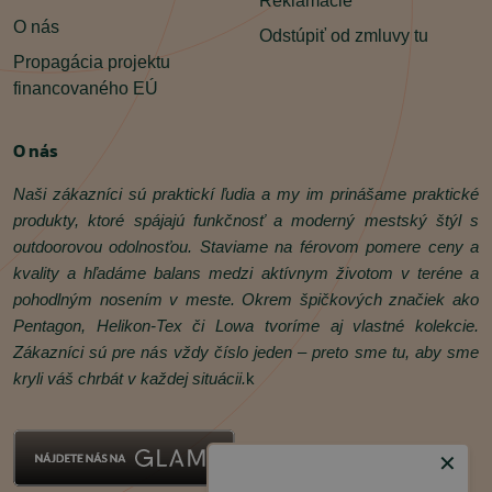
Reklamácie
O nás
Odstúpiť od zmluvy tu
Propagácia projektu
financovaného EÚ
O nás
Naši zákazníci sú praktickí ľudia a my im prinášame praktické
produkty, ktoré spájajú funkčnosť a moderný mestský štýl s
outdoorovou odolnosťou. Staviame na férovom pomere ceny a
kvality a hľadáme balans medzi aktívnym životom v teréne a
pohodlným nosením v meste. Okrem špičkových značiek ako
Pentagon, Helikon‑Tex či Lowa tvoríme aj vlastné kolekcie.
Zákazníci sú pre nás vždy číslo jeden – preto sme tu, aby sme
kryli váš chrbát v každej situácii.
k
✕