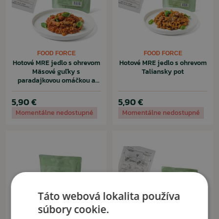
FOOD FORCE
FOOD FORCE
Hotové MRE jedlo s ohrevom
Hotové MRE jedlo s ohrevom
Mäsové guľky s
Taliansky pot
paradajkovou omáčkou a
cestovinami
5,90 €
5,90 €
Momentálne nedostupné
Momentálne nedostupné
Táto webová lokalita používa
súbory cookie.