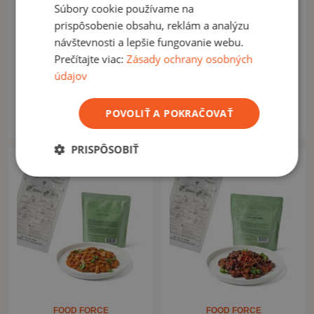
Súbory cookie používame na
prispôsobenie obsahu, reklám a analýzu
FOOD FORCE
FOOD FORCE
návštevnosti a lepšie fungovanie webu.
Hotové MRE jedlo Food
Hotové MRE jedlo s ohrevom
Prečítajte viac:
Zásady ochrany osobných
Force Kuracie mäso s wok
Hovädzie ragú so zeleninou
zeleninou a ryžou
údajov
4,50 €
5,90 €
POVOLIŤ A POKRAČOVAŤ
Momentálne nedostupné
Momentálne nedostupné
PRISPÔSOBIŤ
FOOD FORCE
FOOD FORCE