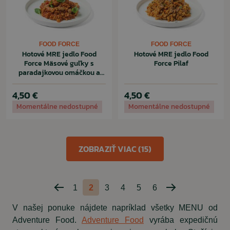
FOOD FORCE
FOOD FORCE
Hotové MRE jedlo Food
Hotové MRE jedlo Food
Force Mäsové guľky s
Force Pilaf
paradajkovou omáčkou a
cestovinami
4,50 €
4,50 €
Momentálne nedostupné
Momentálne nedostupné
ZOBRAZIŤ VIAC (15)
1
2
3
4
5
6
Predchádzajúca
Nasledujúca
strana
strana
V našej ponuke nájdete napríklad všetky MENU od
Adventure Food.
Adventure Food
vyrába expedičnú