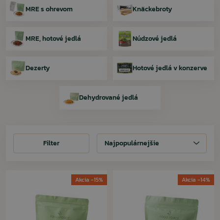
MRE s ohrevom
Knäckebroty
MRE, hotové jedlá
Núdzové jedlá
Dezerty
Hotové jedlá v konzerve
Dehydrované jedlá
Filter
Filter
Najpopulárnejšie
Akcia -15%
Akcia -14%