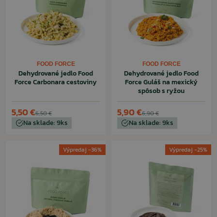
FOOD FORCE
FOOD FORCE
Dehydrované jedlo Food
Dehydrované jedlo Food
Force Carbonara cestoviny
Force Guláš na mexický
spôsob s ryžou
5,50 €
5,90 €
6,50 €
6,90 €
Na sklade: 9ks
Na sklade: 9ks
Výpredaj -36%
Výpredaj -25%