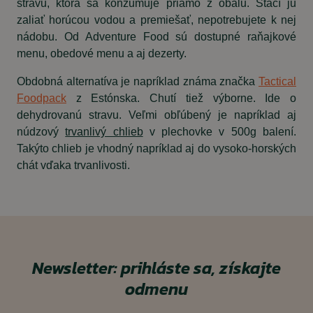
stravu, ktorá sa konzumuje priamo z obalu. Stačí ju
zaliať horúcou vodou a premiešať, nepotrebujete k nej
nádobu. Od Adventure Food sú dostupné raňajkové
menu, obedové menu a aj dezerty.
Obdobná alternatíva je napríklad známa značka
Tactical
Foodpack
z Estónska. Chutí tiež výborne. Ide o
dehydrovanú stravu. Veľmi obľúbený je napríklad aj
núdzový
trvanlivý chlieb
v plechovke v 500g balení.
Takýto chlieb je vhodný napríklad aj do vysoko-horských
chát vďaka trvanlivosti.
Newsletter: prihláste sa, získajte
odmenu