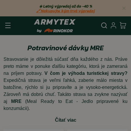
☀️ Letný výpredaj až do −40 %
🔗 Nakupujte, kým trvá výpredaj
Vyhľadá
Prihl
Ko
Potravinové dávky MRE
Stravovanie je dôležitá súčasť dňa každého z nás. Práve
preto máme v ponuke ďalšiu kategóriu, ktorá je zameraná
na príjem potravy.
V čom je výhoda turistickej stravy?
Expedičná strava je veľmi ľahká, zaberie málo miesta v
batožine, rýchlo si ju pripravíte a je vysoko-energetická.
Zároveň má dobrú chuť. Takáto strava sa zvykne nazývať
aj
MRE
(Meal Ready to Eat - Jedlo pripravené ku
konzumácii).
Čítať viac