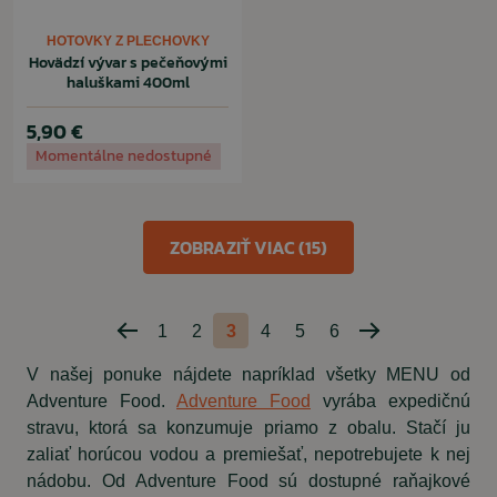
HOTOVKY Z PLECHOVKY
Hovädzí vývar s pečeňovými
haluškami 400ml
5,90 €
Momentálne nedostupné
ZOBRAZIŤ VIAC (15)
1
2
3
4
5
6
Predchádzajúca
Nasledujúca
strana
strana
V našej ponuke nájdete napríklad všetky MENU od
Adventure Food.
Adventure Food
vyrába expedičnú
stravu, ktorá sa konzumuje priamo z obalu. Stačí ju
zaliať horúcou vodou a premiešať, nepotrebujete k nej
nádobu. Od Adventure Food sú dostupné raňajkové