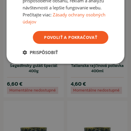
prispôsobenie obsahu, reklám a analýzu
návštevnosti a lepšie fungovanie webu.
Prečítajte viac:
Zásady ochrany osobných
údajov
POVOLIŤ A POKRAČOVAŤ
PRISPÔSOBIŤ
HOTOVKY Z PLECHOVKY
HOTOVKY Z PLECHOVKY
Segedínsky guláš špeciál
Talianska rajčinová polievka
400g
400ml
6,60 €
4,60 €
Momentálne nedostupné
Momentálne nedostupné