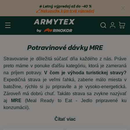
☀️ Letný výpredaj až do −40 %
🔗 Nakupujte, kým trvá výpredaj
Vyhľadá
Prihl
Ko
Potravinové dávky MRE
Stravovanie je dôležitá súčasť dňa každého z nás. Práve
preto máme v ponuke ďalšiu kategóriu, ktorá je zameraná
na príjem potravy.
V čom je výhoda turistickej stravy?
Expedičná strava je veľmi ľahká, zaberie málo miesta v
batožine, rýchlo si ju pripravíte a je vysoko-energetická.
Zároveň má dobrú chuť. Takáto strava sa zvykne nazývať
aj
MRE
(Meal Ready to Eat - Jedlo pripravené ku
konzumácii).
Čítať viac