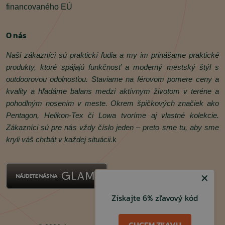
financovaného EÚ
O nás
Naši zákazníci sú praktickí ľudia a my im prinášame praktické
produkty, ktoré spájajú funkčnosť a moderný mestský štýl s
outdoorovou odolnosťou. Staviame na férovom pomere ceny a
kvality a hľadáme balans medzi aktívnym životom v teréne a
pohodlným nosením v meste. Okrem špičkových značiek ako
Pentagon, Helikon‑Tex či Lowa tvoríme aj vlastné kolekcie.
Zákazníci sú pre nás vždy číslo jeden – preto sme tu, aby sme
kryli váš chrbát v každej situácii.
k
✕
Získajte 6% zľavový kód
Facebook
Instagram