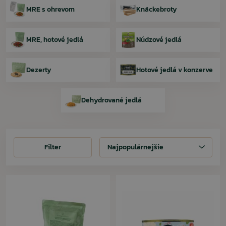
MRE s ohrevom
Knäckebroty
MRE, hotové jedlá
Núdzové jedlá
Dezerty
Hotové jedlá v konzerve
Dehydrované jedlá
Filter
Filter
Najpopulárnejšie