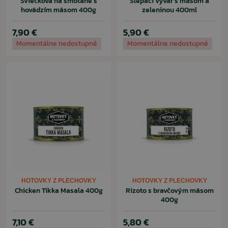
Sviečková na smotane s
Slepačí vývar s mäsom a
hovädzím mäsom 400g
zeleninou 400ml
7,90 €
5,90 €
Momentálne nedostupné
Momentálne nedostupné
HOTOVKY Z PLECHOVKY
HOTOVKY Z PLECHOVKY
Chicken Tikka Masala 400g
Rizoto s bravčovým mäsom
400g
7,10 €
5,80 €