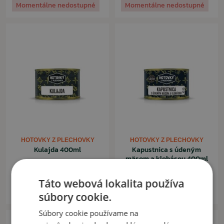
Momentálne nedostupné
Momentálne nedostupné
HOTOVKY Z PLECHOVKY
HOTOVKY Z PLECHOVKY
Kulajda 400ml
Kapustnica s údeným
mäsom a klobásou 400ml
5,70 €
5,70 €
Táto webová lokalita používa
Momentálne nedostupné
Momentálne nedostupné
súbory cookie.
Súbory cookie používame na