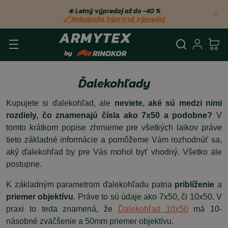
☀️ Letný výpredaj až do −40 %
🔗 Nakupujte, kým trvá výpredaj
Vyhľadá
Prihl
Ko
Ďalekohľady
Kupujete si ďalekohľad, ale
neviete, aké sú medzi nimi
rozdiely, čo znamenajú čísla ako 7x50 a podobne?
V
tomto krátkom popise zhrnieme pre všetkých laikov práve
tieto základné informácie a pomôžeme Vám rozhodnúť sa,
aký ďalekohľad by pre Vás mohol byť vhodný. Všetko ale
postupne.
K základným parametrom ďalekohľadu patria
priblíženie
a
priemer objektívu
. Práve to sú údaje ako 7x50, či 10x50. V
praxi to teda znamená, že
Ďalekohľad 10x50
má 10-
násobné zväčšenie a 50mm priemer objektívu.