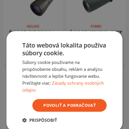
HELIOS
FOMEI
Ďalekohľad HELIOS Solana
Ďalekohľad FOMEI 10x42 DCF
7x50
BEATER FMC
Táto webová lokalita používa
62,90 €
179,00 €
súbory cookie.
Na sklade: 3ks
Momentálne nedostupné
Súbory cookie používame na
prispôsobenie obsahu, reklám a analýzu
návštevnosti a lepšie fungovanie webu.
Prečítajte viac:
Zásady ochrany osobných
údajov
POVOLIŤ A POKRAČOVAŤ
PRISPÔSOBIŤ