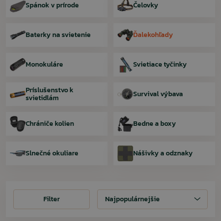
Spánok v prírode
Čelovky
Baterky na svietenie
Ďalekohľady
Monokuláre
Svietiace tyčinky
Príslušenstvo k
Survival výbava
svietidlám
Chrániče kolien
Bedne a boxy
Slnečné okuliare
Nášivky a odznaky
Filter
Filter
Najpopulárnejšie