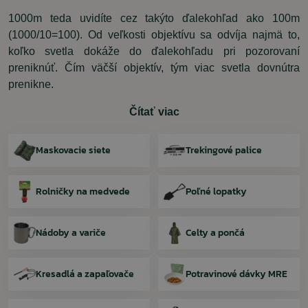
1000m teda uvidíte cez takýto ďalekohľad ako 100m
(1000/10=100). Od veľkosti objektívu sa odvíja najmä to,
koľko svetla dokáže do ďalekohľadu pri pozorovaní
preniknúť. Čím väčší objektív, tým viac svetla dovnútra
prenikne.
Čítať viac
Maskovacie siete
Trekingové palice
Rolničky na medvede
Poľné lopatky
Nádoby a variče
Celty a pončá
Kresadlá a zapaľovače
Potravinové dávky MRE