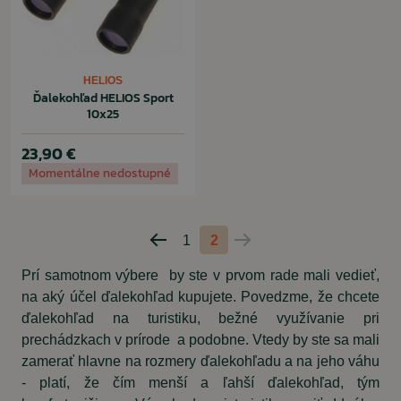
HELIOS
Ďalekohľad HELIOS Sport
10x25
23,90 €
Momentálne nedostupné
1
2
Predchádzajúca
Nasledujúca
strana
strana
Prí samotnom výbere by ste v prvom rade mali vedieť,
na aký účel ďalekohľad kupujete. Povedzme, že chcete
ďalekohľad na turistiku, bežné využívanie pri
prechádzkach v prírode a podobne. Vtedy by ste sa mali
zamerať hlavne na rozmery ďalekohľadu a na jeho váhu
- platí, že čím menší a ľahší ďalekohľad, tým