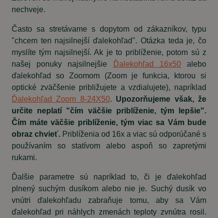
nechveje.
Často sa stretávame s dopytom od zákazníkov, typu
"chcem ten najsilnejší ďalekohľad". Otázka teda je, čo
myslíte tým najsilnejší. Ak je to priblíženie, potom sú z
našej ponuky najsilnejšie
Ďalekohľad 16x50
alebo
ďalekohľad so Zoomom (Zoom je funkcia, ktorou si
optické zväčšenie približujete a vzdialujete), napríklad
Ďalekohľad Zoom 8-24X50
.
Upozorňujeme však, že
určite neplatí "čím väčšie priblíženie, tým lepšie".
Čím máte väčšie priblíženie, tým viac sa Vám bude
obraz chvieť.
Priblíženia od 16x a viac sú odporúčané s
používaním so statívom alebo aspoň so zapretými
rukami.
Ďalšie parametre sú napríklad to, či je ďalekohľad
plnený suchým dusíkom alebo nie je. Suchý dusík vo
vnútri ďalekohľadu zabraňuje tomu, aby sa Vám
ďalekohľad pri náhlych zmenách teploty zvnútra rosil.