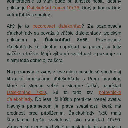
komfortnejšie sa Vám bude pri turistike nosiť. Ideálny
príklad je
Ďalekohľad Fomei 10x26
, ktorý je kompaktný,
veľmi ľahký a spratný.
Aký je to
pozorovací ďalekohľad
? Za pozorovacie
ďalekohľady sa považujú väčšie ďalekohľady, typickým
príkladom je
Ďalekohľad 8x56
. Pozorovacie
ďalekohľady sú ideálne napríklad na posed, sú totiž
väčšie a ťažšie. Majú výbornú svetelnosť a pozoruje sa
s nimi teda dobre aj za šera.
Na pozorovanie zvery v lese mimo posedu sú vhodné aj
klasické binokulárne ďalekohľady s Porro hranolmi,
ktoré sú stredne veľké a stredne ťažké, napríklad
Ďalekohľad 7x50
. Sú to teda tzv.
poľovnícke
ďalekohľady
. Do lesa, či húštin prenikne menej svetla,
hlavným parametrom je práve svetelnosť, ktorá má
prednosť pred priblížením. Ďalekohľady 7x50 majú
štandardne lepšiu svetelnosť, ako napríklad 10x50.
Zároveň sú menej náchylné na nestabilitu rúk a obraz sa