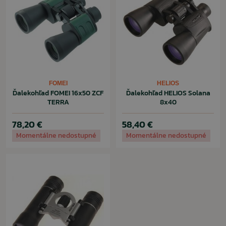
FOMEI
HELIOS
Ďalekohľad FOMEI 16x50 ZCF
Ďalekohľad HELIOS Solana
TERRA
8x40
78,20 €
58,40 €
Momentálne nedostupné
Momentálne nedostupné