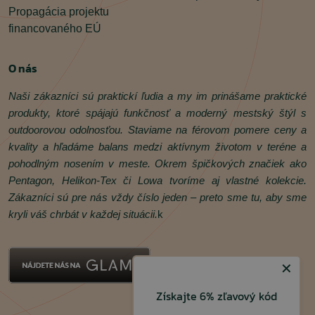
Propagácia projektu
financovaného EÚ
O nás
Naši zákazníci sú praktickí ľudia a my im prinášame praktické
produkty, ktoré spájajú funkčnosť a moderný mestský štýl s
outdoorovou odolnosťou. Staviame na férovom pomere ceny a
kvality a hľadáme balans medzi aktívnym životom v teréne a
pohodlným nosením v meste. Okrem špičkových značiek ako
Pentagon, Helikon‑Tex či Lowa tvoríme aj vlastné kolekcie.
Zákazníci sú pre nás vždy číslo jeden – preto sme tu, aby sme
kryli váš chrbát v každej situácii.
k
✕
Získajte 6% zľavový kód
Facebook
Instagram