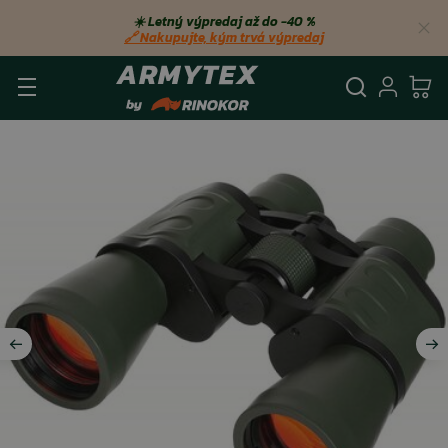
☀️ Letný výpredaj až do −40 %
🔗 Nakupujte, kým trvá výpredaj
Vyhľadá
Prihl
Ko