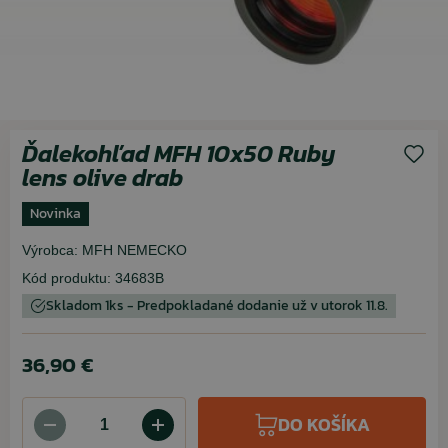
Ďalekohľad MFH 10x50 Ruby
lens olive drab
Novinka
Výrobca:
MFH NEMECKO
Kód produktu:
34683B
Skladom 1ks - Predpokladané dodanie už v utorok 11.8.
36,90 €
DO KOŠÍKA