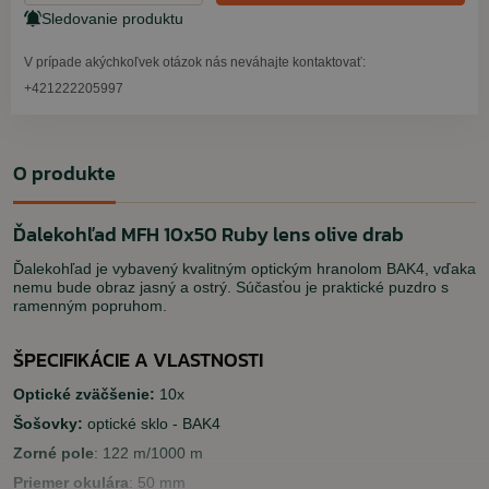
Sledovanie produktu
V prípade akýchkoľvek otázok nás neváhajte kontaktovať:
+421222205997
O produkte
Ďalekohľad MFH 10x50 Ruby lens olive drab
Ďalekohľad je vybavený kvalitným optickým hranolom BAK4, vďaka
nemu bude obraz jasný a ostrý. Súčasťou je praktické puzdro s
ramenným popruhom.
ŠPECIFIKÁCIE A VLASTNOSTI
Optické zväčšenie:
10x
Šošovky:
optické sklo - BAK4
Zorné pole
: 122 m/1000 m
Priemer okulára
: 50 mm