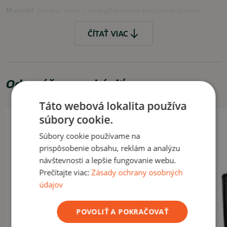
Materiál
: puzdro: plast, z vonkajšej strany potiahnutý gumou
Hmotnosť s puzdrom
: cca 850g
ČÍTAŤ VIAC
VYUŽITIE
Lov, pozorovanie zveri v prírode a pod.
ČÍTAŤ MENEJ
Odporúčame zakúpiť
Táto webová lokalita používa
súbory cookie.
Súbory cookie používame na
prispôsobenie obsahu, reklám a analýzu
návštevnosti a lepšie fungovanie webu.
Prečítajte viac:
Zásady ochrany osobných
údajov
POVOLIŤ A POKRAČOVAŤ