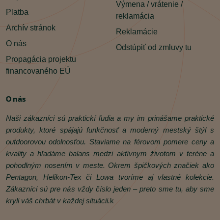
Výmena / vrátenie /
Platba
reklamácia
Archív stránok
Reklamácie
O nás
Odstúpiť od zmluvy tu
Propagácia projektu
financovaného EÚ
O nás
Naši zákazníci sú praktickí ľudia a my im prinášame praktické
produkty, ktoré spájajú funkčnosť a moderný mestský štýl s
outdoorovou odolnosťou. Staviame na férovom pomere ceny a
kvality a hľadáme balans medzi aktívnym životom v teréne a
pohodlným nosením v meste. Okrem špičkových značiek ako
Pentagon, Helikon‑Tex či Lowa tvoríme aj vlastné kolekcie.
Zákazníci sú pre nás vždy číslo jeden – preto sme tu, aby sme
kryli váš chrbát v každej situácii.
k