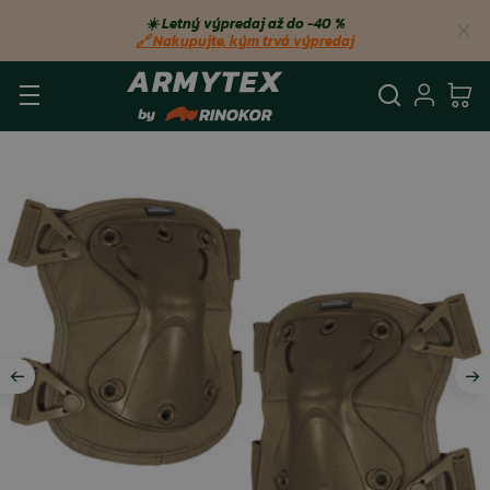
☀️ Letný výpredaj až do −40 %
🔗 Nakupujte, kým trvá výpredaj
Vyhľadá
Prihl
Ko