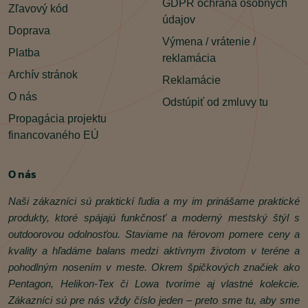
GDPR ochrana osobných
Zľavový kód
údajov
Doprava
Výmena / vrátenie /
Platba
reklamácia
Archív stránok
Reklamácie
O nás
Odstúpiť od zmluvy tu
Propagácia projektu
financovaného EÚ
O nás
Naši zákazníci sú praktickí ľudia a my im prinášame praktické
produkty, ktoré spájajú funkčnosť a moderný mestský štýl s
outdoorovou odolnosťou. Staviame na férovom pomere ceny a
kvality a hľadáme balans medzi aktívnym životom v teréne a
pohodlným nosením v meste. Okrem špičkových značiek ako
Pentagon, Helikon‑Tex či Lowa tvoríme aj vlastné kolekcie.
Zákazníci sú pre nás vždy číslo jeden – preto sme tu, aby sme