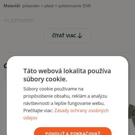
Materiál
: polyester + plast + polstrovanie EVA
VLASTNOSTI
univerzálna veľkosť (nastaviteľné popruhy na suchý zips)
ČÍTAŤ VIAC
POUŽITIE
Pohodlné a najmä univerzálne chrániče kolien vhodné pri
taktických cvičeniach alebo iných aktivitách, pri ktorých je potrebná
Odporúčame zakúpiť
ochrana kolien.
Táto webová lokalita používa
súbory cookie.
ČÍTAŤ MENEJ
Súbory cookie používame na
prispôsobenie obsahu, reklám a analýzu
návštevnosti a lepšie fungovanie webu.
Prečítajte viac:
Zásady ochrany osobných
údajov
POVOLIŤ A POKRAČOVAŤ