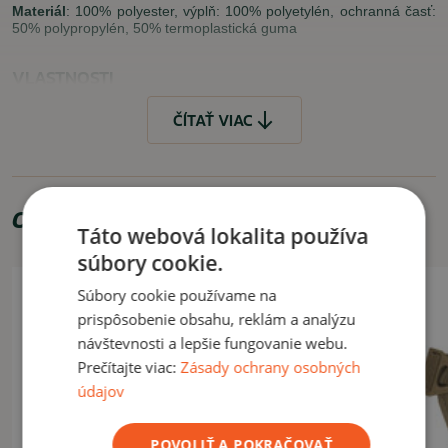
Materiál
: 100% polyester, výplň: 100% polyetylén, ochranná časť:
50% polypropylén, 50% termoplastická guma
VLASTNOSTI
univerzálna veľkosť (nastaviteľné popruhy na suchý zips)
ČÍTAŤ VIAC
VYUŽITIE
Pohodlné a hlavne univerzálne chrániče kolien na taktické
cvičenia, prípadne iné činnosti, kde chcete mať ochránené kolená
Odporúčame zakúpiť
pred pádmi a pod.
Táto webová lokalita používa
súbory cookie.
ČÍTAŤ MENEJ
Súbory cookie používame na
prispôsobenie obsahu, reklám a analýzu
návštevnosti a lepšie fungovanie webu.
Prečítajte viac:
Zásady ochrany osobných
údajov
POVOLIŤ A POKRAČOVAŤ