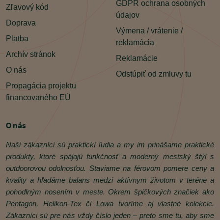
GDPR ochrana osobných
Zľavový kód
údajov
Doprava
Výmena / vrátenie /
Platba
reklamácia
Archív stránok
Reklamácie
O nás
Odstúpiť od zmluvy tu
Propagácia projektu
financovaného EÚ
O nás
Naši zákazníci sú praktickí ľudia a my im prinášame praktické
produkty, ktoré spájajú funkčnosť a moderný mestský štýl s
outdoorovou odolnosťou. Staviame na férovom pomere ceny a
kvality a hľadáme balans medzi aktívnym životom v teréne a
pohodlným nosením v meste. Okrem špičkových značiek ako
Pentagon, Helikon‑Tex či Lowa tvoríme aj vlastné kolekcie.
Zákazníci sú pre nás vždy číslo jeden – preto sme tu, aby sme