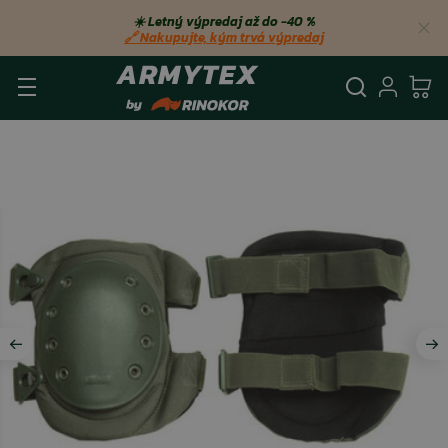
☀️ Letný výpredaj až do −40 %
🔗 Nakupujte, kým trvá výpredaj
Vyhľadá
Prihl
Ko