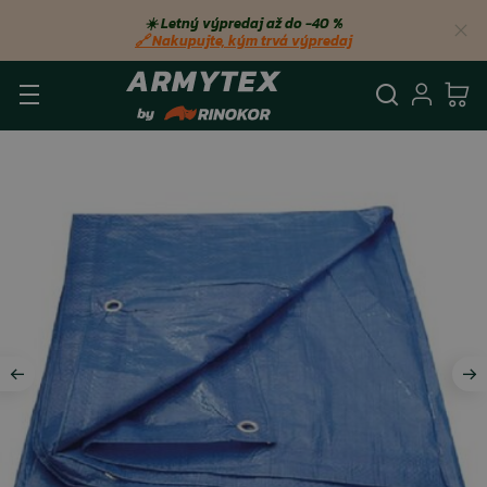
☀️ Letný výpredaj až do −40 %
🔗 Nakupujte, kým trvá výpredaj
Vyhľadá
Prihl
Ko