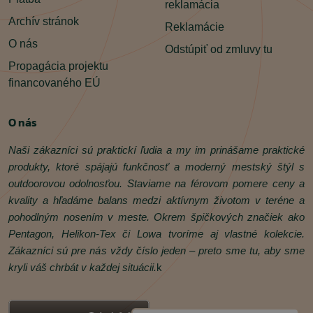
reklamácia
Archív stránok
Reklamácie
O nás
Odstúpiť od zmluvy tu
Propagácia projektu
financovaného EÚ
O nás
Naši zákazníci sú praktickí ľudia a my im prinášame praktické
produkty, ktoré spájajú funkčnosť a moderný mestský štýl s
outdoorovou odolnosťou. Staviame na férovom pomere ceny a
kvality a hľadáme balans medzi aktívnym životom v teréne a
pohodlným nosením v meste. Okrem špičkových značiek ako
Pentagon, Helikon‑Tex či Lowa tvoríme aj vlastné kolekcie.
Zákazníci sú pre nás vždy číslo jeden – preto sme tu, aby sme
kryli váš chrbát v každej situácii.
k