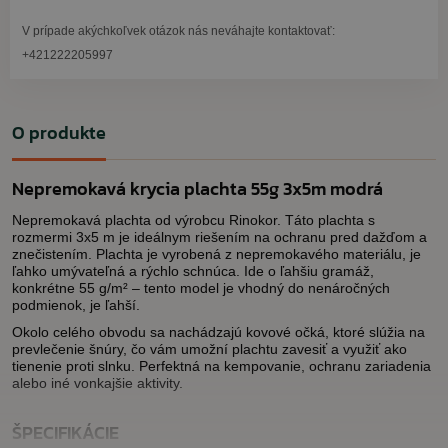
V prípade akýchkoľvek otázok nás neváhajte kontaktovať:
+421222205997
O produkte
Nepremokavá krycia plachta 55g 3x5m modrá
Nepremokavá plachta od výrobcu Rinokor. Táto plachta s
rozmermi 3x5 m je ideálnym riešením na ochranu pred dažďom a
znečistením. Plachta je vyrobená z nepremokavého materiálu, je
ľahko umývateľná a rýchlo schnúca. Ide o ľahšiu gramáž,
konkrétne 55 g/m² – tento model je vhodný do nenáročných
podmienok, je ľahší.
Okolo celého obvodu sa nachádzajú kovové očká, ktoré slúžia na
prevlečenie šnúry, čo vám umožní plachtu zavesiť a využiť ako
tienenie proti slnku. Perfektná na kempovanie, ochranu zariadenia
alebo iné vonkajšie aktivity.
ŠPECIFIKÁCIE