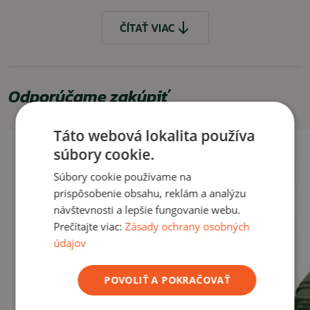
Materiál:
100% polyetylén (PE)
ČÍTAŤ VIAC
Váha
: 55g
Rozmery:
3 x 5m
Farba:
modrá
Odporúčame zakúpiť
VLASTNOSTI
ľahké
Táto webová lokalita používa
spratné
Výpredaj -30%
súbory cookie.
nepremokavý materiál
Súbory cookie používame na
VYUŽITIE
prispôsobenie obsahu, reklám a analýzu
návštevnosti a lepšie fungovanie webu.
Kemping, outdoorové aktivity, domácnosť.
Prečítajte viac:
Zásady ochrany osobných
údajov
ČÍTAŤ MENEJ
POVOLIŤ A POKRAČOVAŤ