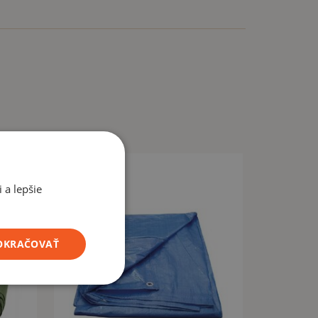
 a lepšie
POKRAČOVAŤ