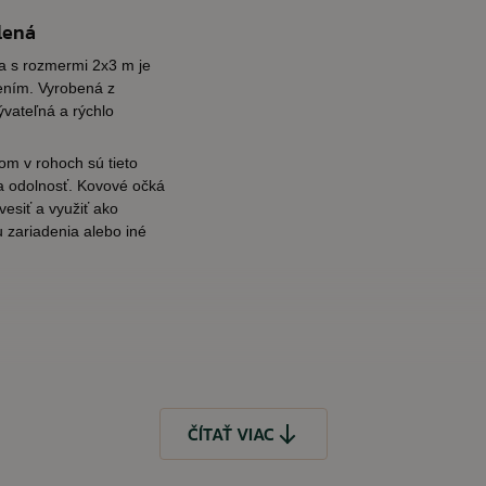
lená
a s rozmermi 2x3 m je
ením. Vyrobená z
vateľná a rýchlo
om v rohoch sú tieto
a odolnosť. Kovové očká
vesiť a využiť ako
u zariadenia alebo iné
ČÍTAŤ VIAC