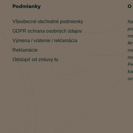
Podmienky
O
Všeobecné obchodné podmienky
Na
pr
GDPR ochrana osobných údajov
me
Výmena / vrátenie / reklamácia
fé
Reklamácie
me
no
Odstúpiť od zmluvy tu
Pe
ko
sm