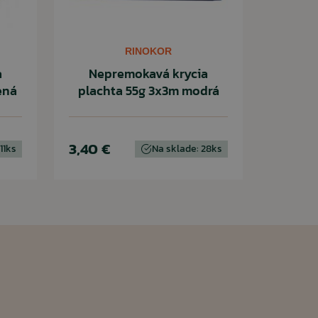
RINOKOR
a
Nepremokavá krycia
ená
plachta 55g 3x3m modrá
3,40 €
11ks
Na sklade: 28ks