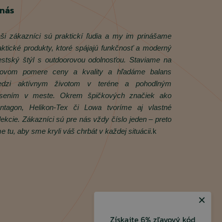
 nás
ši zákazníci sú praktickí ľudia a my im prinášame
aktické produkty, ktoré spájajú funkčnosť a moderný
stský štýl s outdoorovou odolnosťou. Staviame na
rovom pomere ceny a kvality a hľadáme balans
dzi aktívnym životom v teréne a pohodlným
sením v meste. Okrem špičkových značiek ako
ntagon, Helikon‑Tex či Lowa tvoríme aj vlastné
lekcie. Zákazníci sú pre nás vždy číslo jeden – preto
e tu, aby sme kryli váš chrbát v každej situácii.
k
✕
Získajte 6% zľavový kód