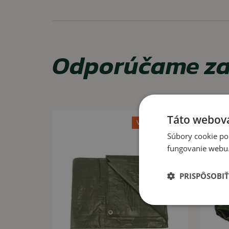
VLASTNOSTI
ľahké
spratné
Odporúčame za
nepremokavý a odolný materiál
VYUŽITIE
Kemping, outdoorové aktivity, domácnosť.
Táto webová
Výpredaj -30%
Súbory cookie po
fungovanie webu. 
PRISPÔSOBIŤ