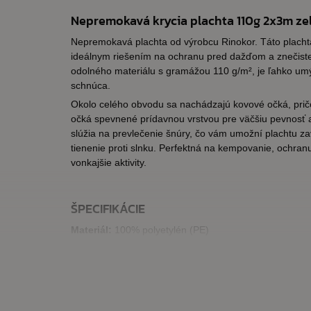
Nepremokavá krycia plachta 110g 2x3m ze
Nepremokavá plachta od výrobcu Rinokor. Táto placht
ideálnym riešením na ochranu pred dažďom a znečist
odolného materiálu s gramážou 110 g/m², je ľahko umý
schnúca.
Okolo celého obvodu sa nachádzajú kovové očká, prič
očká spevnené prídavnou vrstvou pre väčšiu pevnosť 
slúžia na prevlečenie šnúry, čo vám umožní plachtu za
tienenie proti slnku. Perfektná na kempovanie, ochran
vonkajšie aktivity.
ŠPECIFIKÁCIE
Materiál:
100% polyetylén (PE)
Váha
: 110g
Rozmery:
2 x 3m
Farba:
zelená