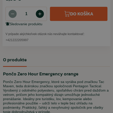
DO KOŠÍKA
Sledovanie produktu
V prípade akýchkoľvek otázok nás neváhajte kontaktovať:
+421222205997
O produkte
Pončo Zero Hour Emergency orange
Pončo Zero Hour Emergency, ktoré sa vyrába pod značkou Tac
Maven, teda dcérskou značkou spoločnosti Pentagon Tactical.
Vyrobený z odolného polyesteru, spoľahlivo chráni pred dažďom a
vetrom, pričom jeho kompaktný dizajn umožňuje jednoduché
prenášanie. Ideálny pre turistiku, lov, kempovanie alebo
profesionálne použitie – udrží telo v teple bez ohľadu na
podmienky. Praktický, ľahký a nevyhnutný spoločník pre všetky
tvoje dobrodružstvá v prírode.