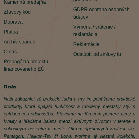
Kamenná predajňa
GDPR ochrana osobných
Zľavový kód
údajov
Doprava
Výmena / vrátenie /
Platba
reklamácia
Archív stránok
Reklamácie
O nás
Odstúpiť od zmluvy tu
Propagácia projektu
financovaného EÚ
O nás
Naši zákazníci sú praktickí ľudia a my im prinášame praktické
produkty, ktoré spájajú funkčnosť a moderný mestský štýl s
outdoorovou odolnosťou. Staviame na férovom pomere ceny a
kvality a hľadáme balans medzi aktívnym životom v teréne a
pohodlným nosením v meste. Okrem špičkových značiek ako
Pentagon, Helikon‑Tex či Lowa tvoríme aj vlastné kolekcie.