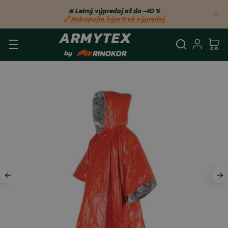
☀️ Letný výpredaj až do −40 %
🔗 Nakupujte, kým trvá výpredaj
Vyhľadá
Prihl
Ko