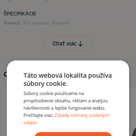
ŠPECIFIKÁCIE
Materiál
: 95% polyester, 5% hliník
Rozmery
: 127 x 100 cm
Váha
: 0,075 kg
ČÍTAŤ VIAC
VLASTNOSTI
kompaktný dizajn
Odporúčame zakúpiť
jednoduché prenášanie
Táto webová lokalita používa
udrží telo v teple
súbory cookie.
ľahká váha
Súbory cookie používame na
VYUŽITIE
prispôsobenie obsahu, reklám a analýzu
návštevnosti a lepšie fungovanie webu.
Turistika, kemping a pod.
Prečítajte viac:
Zásady ochrany osobných
údajov
ČÍTAŤ MENEJ