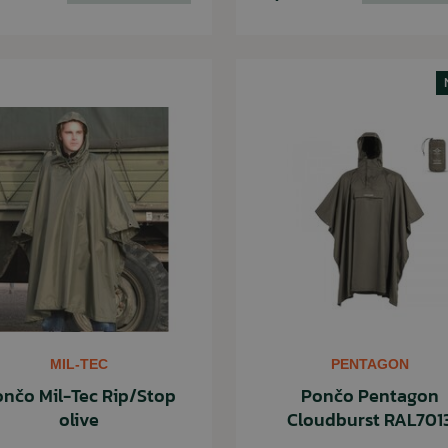
MIL-TEC
PENTAGON
nčo Mil-Tec Rip/Stop
Pončo Pentagon
olive
Cloudburst RAL701