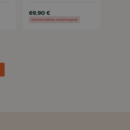
69,90 €
Momentálne nedostupné
edujúca
na