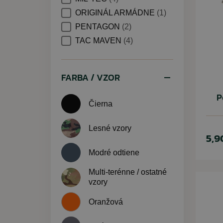
ORIGINÁL ARMÁDNE
(1)
PENTAGON
(2)
TAC MAVEN
(4)
FARBA / VZOR
P
Čierna
Lesné vzory
5,9
Modré odtiene
Multi-terénne / ostatné
vzory
Oranžová