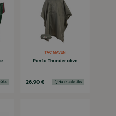
TAC MAVEN
ve
Pončo Thunder olive
26,90 €
20ks
Na sklade: 3ks