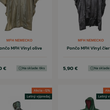
MFH NEMECKO
MFH NEMECKO
ončo MFH Vinyl olive
Pončo MFH Vinyl čie
0 €
5,90 €
Na sklade: 6ks
Na sklade:
Akcia -12%
Ak
Letný výpredaj
Letný v