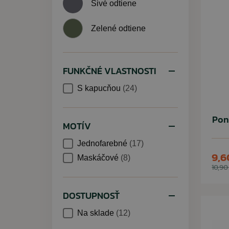
Sivé odtiene
Zelené odtiene
FUNKČNÉ VLASTNOSTI
S kapucňou
(24)
Pon
MOTÍV
Jednofarebné
(17)
9,6
Maskáčové
(8)
10,90
DOSTUPNOSŤ
Na sklade
(12)