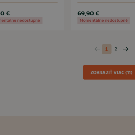
90 €
69,90 €
entálne nedostupné
Momentálne nedostupné
1
2
Predchádzajúca
Nasl
strana
stra
ZOBRAZIŤ VIAC (11)