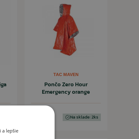
TAC MAVEN
iga
Pončo Zero Hour
Emergency orange
6,90 €
: 1ks
Na sklade: 2ks
 a lepšie