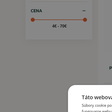
CENA
4€ - 70€
P
42,
Táto webová
Súbory cookie po
fungovanie webu. 