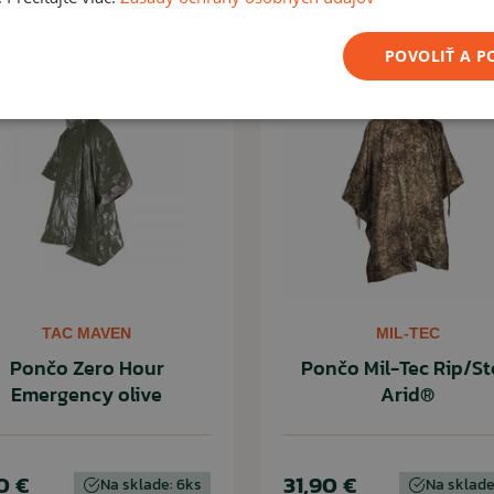
POVOLIŤ A 
TAC MAVEN
MIL-TEC
Pončo Zero Hour
Pončo Mil-Tec Rip/S
Emergency olive
Arid®
0 €
31,90 €
Na sklade: 6ks
Na sklade