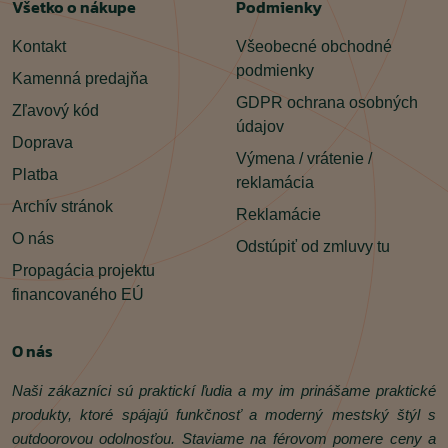
Všetko o nákupe
Podmienky
Kontakt
Všeobecné obchodné
podmienky
Kamenná predajňa
GDPR ochrana osobných
Zľavový kód
údajov
Doprava
Výmena / vrátenie /
Platba
reklamácia
Archív stránok
Reklamácie
O nás
Odstúpiť od zmluvy tu
Propagácia projektu
financovaného EÚ
O nás
Naši zákazníci sú praktickí ľudia a my im prinášame praktické
produkty, ktoré spájajú funkčnosť a moderný mestský štýl s
outdoorovou odolnosťou. Staviame na férovom pomere ceny a