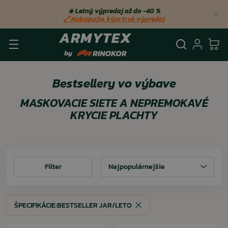
☀️ Letný výpredaj až do −40 %
🔗 Nakupujte, kým trvá výpredaj
Vyhľadá
Prihl
Ko
Bestsellery vo výbave
MASKOVACIE SIETE A NEPREMOKAVÉ
KRYCIE PLACHTY
Filter
Filter
Najpopulárnejšie
ŠPECIFIKÁCIE:
BESTSELLER JAR/LETO
ŠPECIFIKÁCIE:
BESTSELLER JAR/LETO