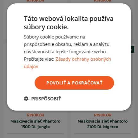
RINOKOR
RINOKOR
Maskovacia sieť Phantoro
Maskovacia sieť Phantoro
210D SL jungle
210D DL jungle
Táto webová lokalita používa
17,90 €
23,90 €
súbory cookie.
Momentálne nedostupné
Momentálne nedostupné
Súbory cookie používame na
prispôsobenie obsahu, reklám a analýzu
Novinka
návštevnosti a lepšie fungovanie webu.
Prečítajte viac:
Zásady ochrany osobných
údajov
POVOLIŤ A POKRAČOVAŤ
PRISPÔSOBIŤ
RINOKOR
RINOKOR
Maskovacia sieť Phantoro
Maskovacia sieť Phantoro
150D DL jungle
210D DL big tree