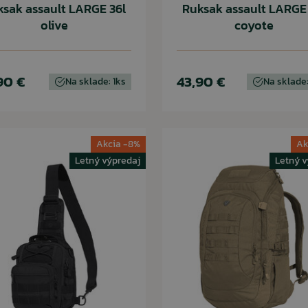
ksak assault LARGE 36l
Ruksak assault LARGE 
olive
coyote
90 €
43,90 €
Na sklade: 1ks
Na sklade:
Akcia -8%
Ak
Letný výpredaj
Letný v