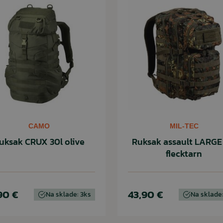
CAMO
MIL-TEC
uksak CRUX 30l olive
Ruksak assault LARGE 
flecktarn
90 €
43,90 €
Na sklade: 3ks
Na sklade: