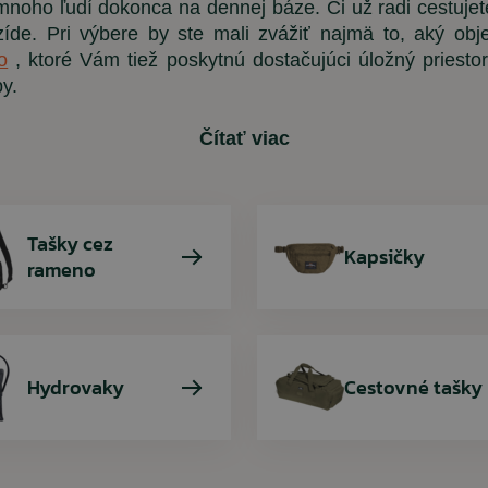
 mnoho ľudí dokonca na dennej báze.
Či už radi cestujet
zíde.
Pri výbere by ste mali zvážiť najmä to, aký ob
Detské oblečenie
Trekingové palice
Ponožky
o
, ktoré Vám tiež poskytnú dostačujúci úložný priestor
Chrániče kolien
y.
Slnečné okuliare
Čítať viac
Vybavenie
ARMYTEX /
PENT
ARES
RINO
Dámske tričko
Nohavice BDU 
Tričko Quick
Rolnička n
Tašky cez
Kapsičky
digital 
Rinokor
olive (
petrol
rameno
7,90 €
11,35 €
68,45 €
9,90 €
12,90 €
5,90 €
Hydrovaky
Cestovné tašky
77,80 €