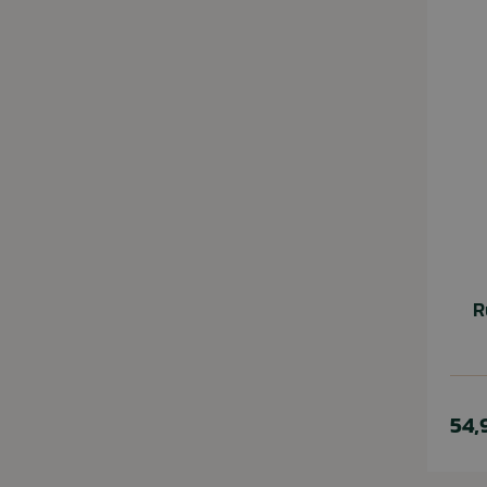
R
54,