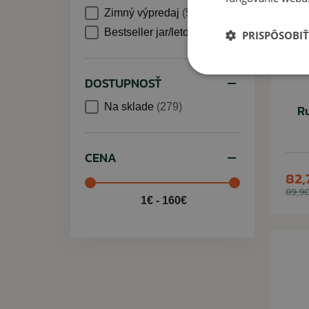
Zimný výpredaj
(5)
Bestseller jar/leto
(78)
PRISPÔSOBIŤ
DOSTUPNOSŤ
Na sklade
(279)
R
CENA
82,
89,90
1€ - 160€