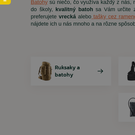
Batohy
sú niečo, čo využíva každý z nás,
do školy,
kvalitný batoh
sa Vám určite 
Svetre
Pracovná obuv
Dámske bundy
Cestovné tašky
Kresadlá a zapaľovače
preferujete
vrecká
alebo
tašky cez ramen
Taktické vesty
Gumáky a gumené čižmy
Dámske tričká
Potravinové dávky MRE
nájdete ich u nás mnoho a na rôzne spôsob
Tričká
Zimné topánky
Dámske mikiny
Spánok v prírode
Spodné prádlo a termo
Ošetrovanie a impregnácia obuvi
Čelovky
Ruksaky a
batohy