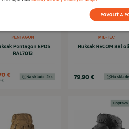
POVOLIŤ A 
PENTAGON
MIL-TEC
uksak Pentagon EPOS
Ruksak RECOM 88l ol
RAL7013
70 €
79,90 €
Na sklade: 2ks
Na sklade
 €
Doprava