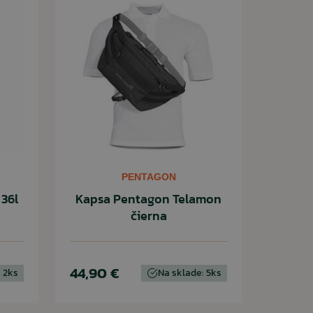
PENTAGON
36l
Kapsa Pentagon Telamon
čierna
44,90 €
 2ks
Na sklade: 5ks