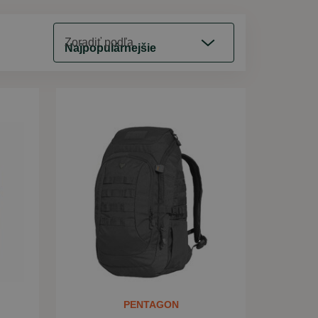
Zoradiť podľa
Najpopulárnejšie
PENTAGON