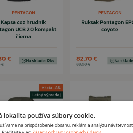
PENTAGON
PENTAGON
Kapsa cez hrudník
Ruksak Pentagon EP
tagon UCB 2.0 kompakt
coyote
čierna
80 €
82,70 €
Na sklade: 12ks
Na sklade
 €
89,90 €
Akcia -8%
Letný výpredaj
 lokalita používa súbory cookie.
užívame na prispôsobenie obsahu, reklám a analýzu návštevnosti
Prečítajte viac:
Zásady ochrany osobných údajov