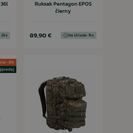
36l
Ruksak Pentagon EPOS
čierny
89,90 €
 2ks
Na sklade: 1ks
cia -8%
ýpredaj