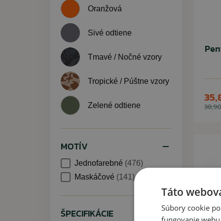
Oranžová
Sivé odtiene
Pen
Tmavé / Nočné vzory
Tropické / Púštne vzory
35,
Zelené odtiene
38,90
MOTÍV
Jednofarebné
(476)
Maskáčové
(141)
Táto webová
Súbory cookie po
ŠPECIFIKÁCIE
fungovanie webu. 