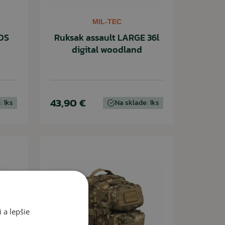
MIL-TEC
OS
Ruksak assault LARGE 36l
digital woodland
43,90 €
: 1ks
Na sklade: 1ks
 a lepšie