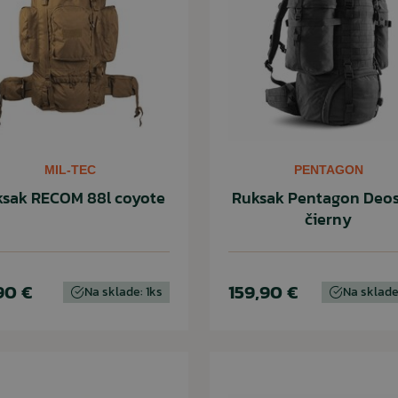
MIL-TEC
PENTAGON
sak RECOM 88l coyote
Ruksak Pentagon Deos
čierny
90 €
159,90 €
Na sklade: 1ks
Na sklade