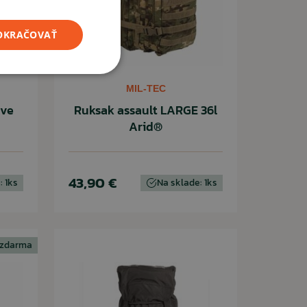
POKRAČOVAŤ
MIL-TEC
ive
Ruksak assault LARGE 36l
Arid®
43,90 €
: 1ks
Na sklade: 1ks
 zdarma