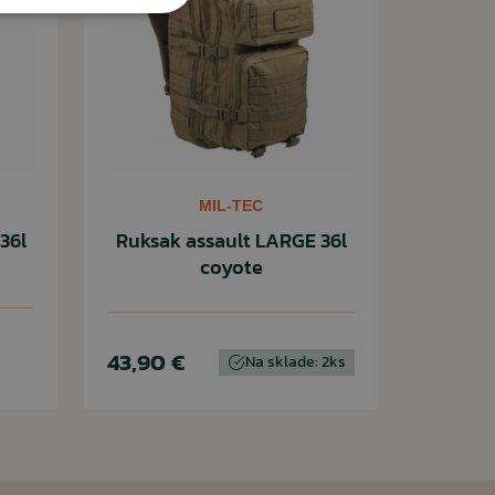
MIL-TEC
36l
Ruksak assault LARGE 36l
coyote
43,90 €
Na sklade: 2ks