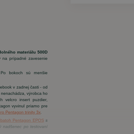
dolného materiálu 500D
na prípadné zavesenie
e. Po bokoch sú menšie
ebook v zadnej časti - od
u nenachádza, výrobca ho
 velcro insert puzdier,
tagon vyvinul priamo pre
ro Pentagon trinity 3x
.
a batoh Pentagon EPOS
s
vý nadšenec po testovaní