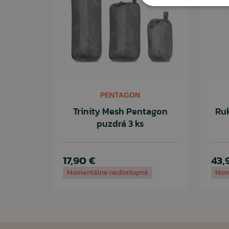
Vhodné na turistiku a bežné, každodenné nosenie.
PENTAGON
Trinity Mesh Pentagon
Ruk
puzdrá 3 ks
17,90 €
43,
Momentálne nedostupné
Mom