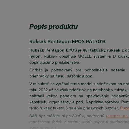
Popis produktu
Ruksak Pentagon EPOS RAL7013
Ruksak Pentagon EPOS je 40l taktický ruksak z o
nylon.
Ruksak obsahuje MOLLE systém a D krúžky 
doplňujúceho príslušenstva.
Chrbát je polstrovaný pre pohodlnejšie noseni
priehradky na fľašu, dáždnik a pod.
V minulosti sa vyrábal tento model s priečinkom na not
roku 2022 už sa však priečinok na notebook v ruksak
nahradil velcro panelom na upevňovanie prídavných
kapsičiek, organizérov a pod. Napríklad výrobca Pen
tento ruksak takéto 3 balenie prídavných puzdier,
Puzd
Náš tip:
môžete si prečítať aj podrobnú
recenziu n
množstvom fotiek z terénu, ktorú pripravil outdooro
tohto produktu.