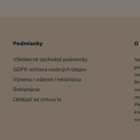
Podmienky
O
Všeobecné obchodné podmienky
Na
pr
GDPR ochrana osobných údajov
me
Výmena / vrátenie / reklamácia
fé
Reklamácie
me
no
Odstúpiť od zmluvy tu
Pe
ko
sm