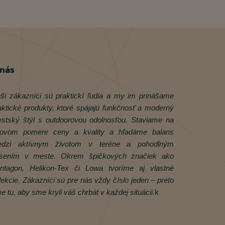
 nás
ši zákazníci sú praktickí ľudia a my im prinášame
aktické produkty, ktoré spájajú funkčnosť a moderný
stský štýl s outdoorovou odolnosťou. Staviame na
rovom pomere ceny a kvality a hľadáme balans
dzi aktívnym životom v teréne a pohodlným
sením v meste. Okrem špičkových značiek ako
ntagon, Helikon‑Tex či Lowa tvoríme aj vlastné
lekcie. Zákazníci sú pre nás vždy číslo jeden – preto
e tu, aby sme kryli váš chrbát v každej situácii.
k