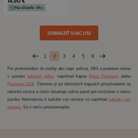
14,90 €
Na sklade: 6ks
ZOBRAZIŤ VIAC (15)
1
2
3
4
5
6
Predchádzajúca
Nasledujúca
strana
strana
Pre profesionálov do služby ako napr. polícia, SBS a podobne máme
v ponuke
taktické tašky
, napríklad kapsa
Kleos Pentagon
alebo
Pentagon UCB
. Členenie je pri taktických kapsách prispôsobené na
taktickú výstroj a často obsahuje velcro panel pre rozšírenie o velcro
puzdra. Alternatívou k taškám cez rameno sú napríklad
ruksaky cez
rameno.
Sú o niečo priestrannejšie.