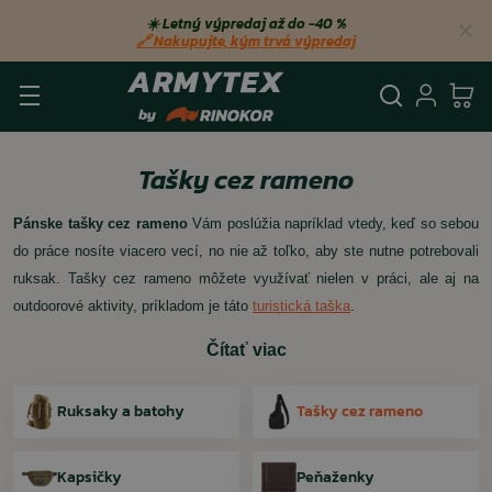
☀️ Letný výpredaj až do −40 %
🔗 Nakupujte, kým trvá výpredaj
Vyhľadá
Prihl
Ko
Tašky cez rameno
Pánske tašky cez rameno
Vám poslúžia napríklad vtedy, keď so sebou
do práce nosíte viacero vecí, no nie až toľko, aby ste nutne potrebovali
ruksak. Tašky cez rameno môžete využívať nielen v práci, ale aj na
outdoorové aktivity, príkladom je táto
turistická taška
.
Čítať viac
Ruksaky a batohy
Tašky cez rameno
Kapsičky
Peňaženky