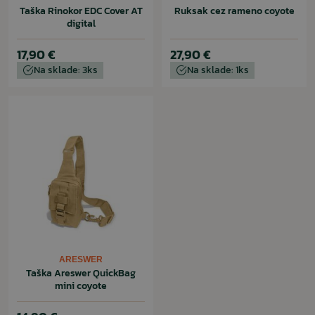
Taška Rinokor EDC Cover AT
Ruksak cez rameno coyote
digital
17,90 €
27,90 €
Na sklade: 3ks
Na sklade: 1ks
ARESWER
Taška Areswer QuickBag
mini coyote