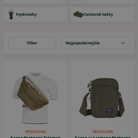
Hydrovaky
Cestovné tašky
Filter
Filter
Najpopulárnejšie
PENTAGON
PENTAGON
Kapsa Pentagon Telamon
Kapsa cez rameno Pentagon