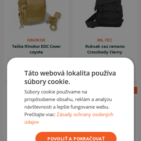
RINOKOR
MIL-TEC
Taška Rinokor EDC Cover
Ruksak cez rameno
coyote
Crossbody čierny
17,90 €
21,90 €
Táto webová lokalita používa
Na sklade: 9ks
Na sklade: 1ks
súbory cookie.
Akcia -39%
Akcia -20%
Súbory cookie používame na
prispôsobenie obsahu, reklám a analýzu
návštevnosti a lepšie fungovanie webu.
Prečítajte viac:
Zásady ochrany osobných
údajov
POVOLIŤ A POKRAČOVAŤ