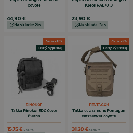
coyote
Kleos RAL7013
44,90 €
24,90 €
Na sklade: 2ks
Na sklade: 3ks
Akcia -12%
Akcia -8%
Letný výpredaj
Letný výpredaj
RINOKOR
PENTAGON
Taška Rinokor EDC Cover
Taška cez rameno Pentagon
čierna
Messenger coyote
15,75 €
31,20 €
17,90 €
33,90 €