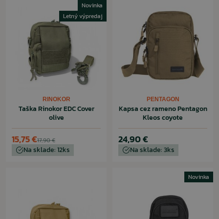
Novinka
Letný výpredaj
RINOKOR
PENTAGON
Taška Rinokor EDC Cover
Kapsa cez rameno Pentagon
olive
Kleos coyote
15,75 €
24,90 €
17,90 €
Na sklade: 12ks
Na sklade: 3ks
Novinka