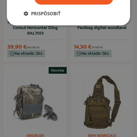
PRISPÔSOBIŤ
PENTAGON
ARESWER
Kapsa cez rameno Pentagon
Taška cez rameno Areswer
Consul Horizontal Sling
Fastbag digital woodland
RAL7013
39,90 €
14,30 €
64,90 €
17,90 €
Na sklade: 2ks
Na sklade: 5ks
Novinka
RINOKOR
MFH NEMECKO