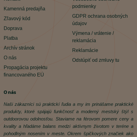
podmienky
Kamenná predajňa
GDPR ochrana osobných
Zľavový kód
údajov
Doprava
Výmena / vrátenie /
Platba
reklamácia
Archív stránok
Reklamácie
O nás
Odstúpiť od zmluvy tu
Propagácia projektu
financovaného EÚ
O nás
Naši zákazníci sú praktickí ľudia a my im prinášame praktické
produkty, ktoré spájajú funkčnosť a moderný mestský štýl s
outdoorovou odolnosťou. Staviame na férovom pomere ceny a
kvality a hľadáme balans medzi aktívnym životom v teréne a
pohodlným nosením v meste. Okrem špičkových značiek ako