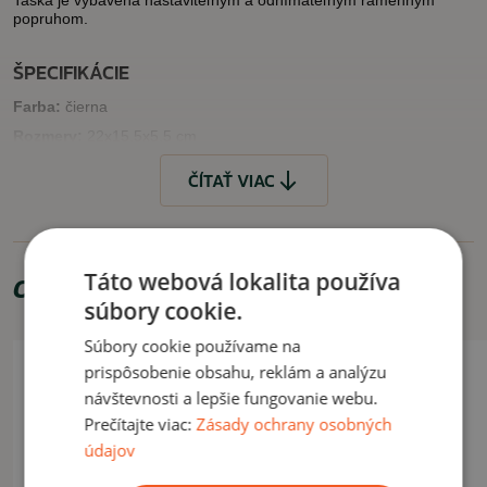
Taška je vybavená nastaviteľným a odnímateľným ramenným
popruhom.
ŠPECIFIKÁCIE
Farba:
čierna
Rozmery:
22x15,5x5,5 cm
ČÍTAŤ VIAC
VLASTNOSTI
velcro panel
nastaviteľný a odnímateľný ramenný popruh
praktický organizér
Táto webová lokalita používa
Odporúčame zakúpiť
súbory cookie.
VYUŽITIE
Súbory cookie používame na
Akcia -8%
Vhodné pre každodenné použitie.
prispôsobenie obsahu, reklám a analýzu
Letný výpredaj
návštevnosti a lepšie fungovanie webu.
ČÍTAŤ MENEJ
Prečítajte viac:
Zásady ochrany osobných
údajov