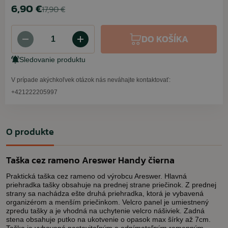
6,90 €
17,90 €
DO KOŠÍKA
Sledovanie produktu
V prípade akýchkoľvek otázok nás neváhajte kontaktovať:
+421222205997
O produkte
Taška cez rameno Areswer Handy čierna
Praktická taška cez rameno od výrobcu Areswer. Hlavná
priehradka tašky obsahuje na prednej strane priečinok. Z prednej
strany sa nachádza ešte druhá priehradka, ktorá je vybavená
organizérom a menším priečinkom. Velcro panel je umiestnený
zpredu tašky a je vhodná na uchytenie velcro nášiviek. Zadná
stena obsahuje putko na ukotvenie o opasok max šírky až 7cm.