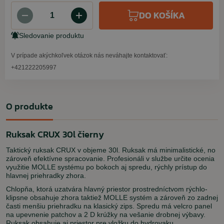
DO KOŠÍKA
Sledovanie produktu
V prípade akýchkoľvek otázok nás neváhajte kontaktovať:
+421222205997
O produkte
Ruksak CRUX 30l čierny
Taktický ruksak CRUX v objeme 30l. Ruksak má minimalistické, no
zároveň efektívne spracovanie. Profesionáli v službe určite ocenia
využitie MOLLE systému po bokoch aj spredu, rýchly prístup do
hlavnej priehradky zhora.
Chlopňa, ktorá uzatvára hlavný priestor prostredníctvom rýchlo-
klipsne obsahuje zhora taktiež MOLLE systém a zároveň zo zadnej
časti menšiu priehradku na klasický zips. Spredu má velcro panel
na upevnenie patchov a 2 D krúžky na vešanie drobnej výbavy.
Ruksak obsahuje aj priestor pre vložku do hydrovaku.