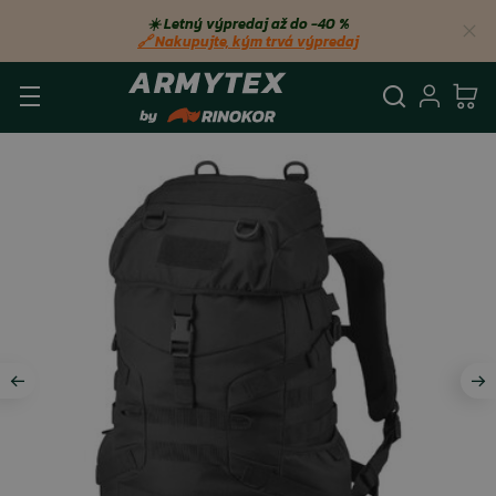
☀️ Letný výpredaj až do −40 %
🔗 Nakupujte, kým trvá výpredaj
Vyhľadá
Prihl
Ko