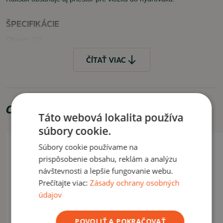
ŠPECIFIKÁCIE
Objem
: 30l
Farba:
čierna
ČÍTAŤ VIAC
Materiál
:
100% polyester, 600D
Rozmery
: celkový rozmer ruksaku: 57x28x19cm, hlavná
priehradka. 46x28x18cm
Odporúčame zakúpiť
VLASTNOSTI
Táto webová lokalita používa
súbory cookie.
polstrovanie chrbtovej časti
MOLLE systém
Súbory cookie používame na
skvelé možnosti organizácie batožiny a príslušenstva
prispôsobenie obsahu, reklám a analýzu
kompatibilita s hydrovakom
návštevnosti a lepšie fungovanie webu.
Prečítajte viac:
Zásady ochrany osobných
VYUŽITIE
údajov
Je vhodný na turistiku, kratšie cesty, taktické cvičenia a pod.
POVOLIŤ A POKRAČOVAŤ