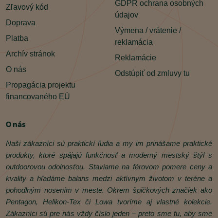
GDPR ochrana osobných
Zľavový kód
údajov
Doprava
Výmena / vrátenie /
Platba
reklamácia
Archív stránok
Reklamácie
O nás
Odstúpiť od zmluvy tu
Propagácia projektu
financovaného EÚ
O nás
Naši zákazníci sú praktickí ľudia a my im prinášame praktické
produkty, ktoré spájajú funkčnosť a moderný mestský štýl s
outdoorovou odolnosťou. Staviame na férovom pomere ceny a
kvality a hľadáme balans medzi aktívnym životom v teréne a
pohodlným nosením v meste. Okrem špičkových značiek ako
Pentagon, Helikon‑Tex či Lowa tvoríme aj vlastné kolekcie.
Zákazníci sú pre nás vždy číslo jeden – preto sme tu, aby sme