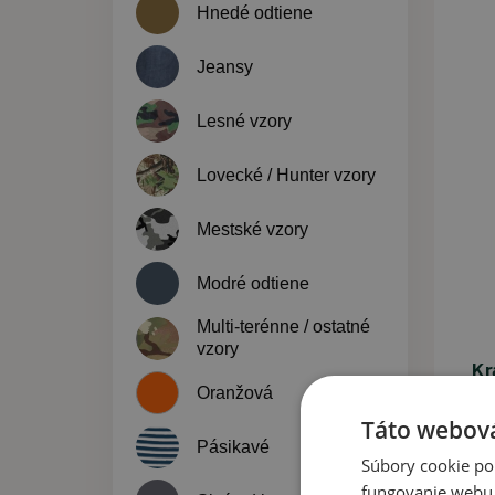
Hnedé odtiene
Jeansy
Lesné vzory
Lovecké / Hunter vzory
Mestské vzory
Modré odtiene
Multi-terénne / ostatné
vzory
Kr
Oranžová
Táto webová
Pásikavé
Súbory cookie po
37,
fungovanie webu. 