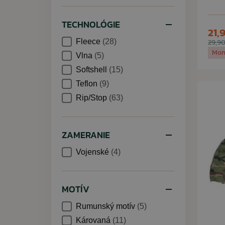
TECHNOLÓGIE
21,
Fleece
(28)
29,90
Mom
Vlna
(5)
Softshell
(15)
Teflon
(9)
Rip/Stop
(63)
ZAMERANIE
Vojenské
(4)
MOTÍV
Rumunský motív
(5)
Károvaná
(11)