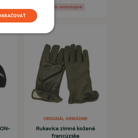
Momentálne nedostupné
POKRAČOVAŤ
ORIGINÁL ARMÁDNE
KON-
Rukavice zimné kožené
francúzske