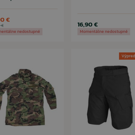
90 €
16,90 €
 €
entálne nedostupné
Momentálne nedostupné
Výpred