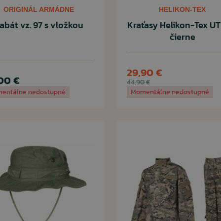
ORIGINÁL ARMÁDNE
HELIKON-TEX
abát vz. 97 s vložkou
Kraťasy Helikon-Tex UT
čierne
29,90 €
00 €
44,90 €
entálne nedostupné
Momentálne nedostupné