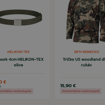
HELIKON-TEX
MFH NEMECKO
sok 4cm HELIKON-TEX
Tričko US woodland d
olive
rukáv
0 €
15,90 €
€
entálne nedostupné
Momentálne nedostupné