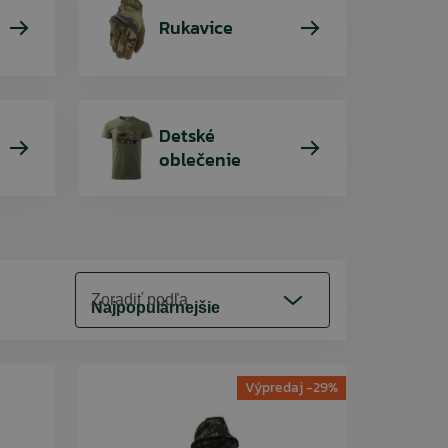
Rukavice
Detské
oblečenie
Zoradiť podľa
Najpopulárnejšie
Výpredaj -29%