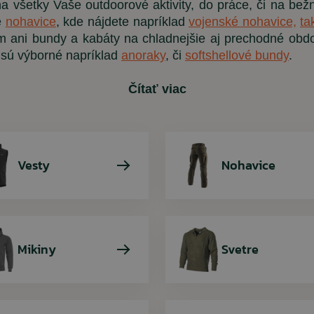
a všetky Vaše outdoorové aktivity, do práce, či na be
e
nohavice
, kde nájdete napríklad
vojenské nohavice,
ta
Detské oblečenie
Trekingové palice
Ponožky
 ani bundy a kabáty na chladnejšie aj prechodné obdo
Chrániče kolien
sú výborné napríklad
anoraky
,
či
softshellové bundy
.
Slnečné okuliare
Čítať viac
Vybavenie
ARMYTEX /
PENT
ARES
RINO
Dámske tričko
Nohavice BDU 
Tričko Quick
Rolnička n
Vesty
Nohavice
digital 
Rinokor
olive (
petrol
7,90 €
11,35 €
68,45 €
9,90 €
12,90 €
5,90 €
Mikiny
Svetre
77,80 €