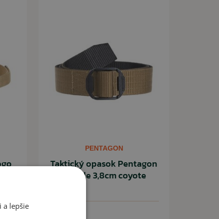
PENTAGON
ogo
Taktický opasok Pentagon
double 3,8cm coyote
 a lepšie
17,90 €