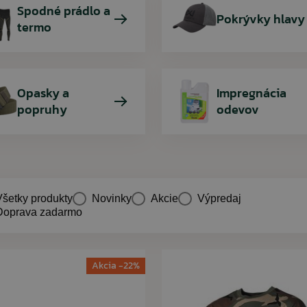
Spodné prádlo a
Pokrývky hlavy
termo
Opasky a
Impregnácia
popruhy
odevov
Všetky produkty
Novinky
Akcie
Výpredaj
Doprava zadarmo
Akcia -22%