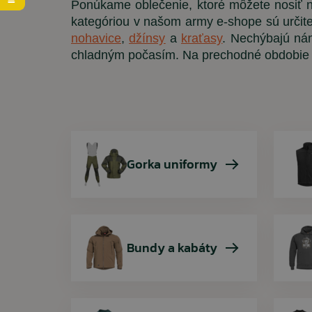
Ponúkame oblečenie, ktoré môžete nosiť n
kategóriou v našom army e-shope sú určit
Svetre
Pracovná obuv
Dámske bundy
Cestovné tašky
Kresadlá a zapaľovače
nohavice
,
džínsy
a
kraťasy
. Nechýbajú nám
Taktické vesty
Gumáky a gumené čižmy
Dámske tričká
Potravinové dávky MRE
chladným počasím. Na prechodné obdobie 
Tričká
Zimné topánky
Dámske mikiny
Spánok v prírode
Spodné prádlo a termo
Ošetrovanie a impregnácia obuvi
Čelovky
Gorka uniformy
Bundy a kabáty