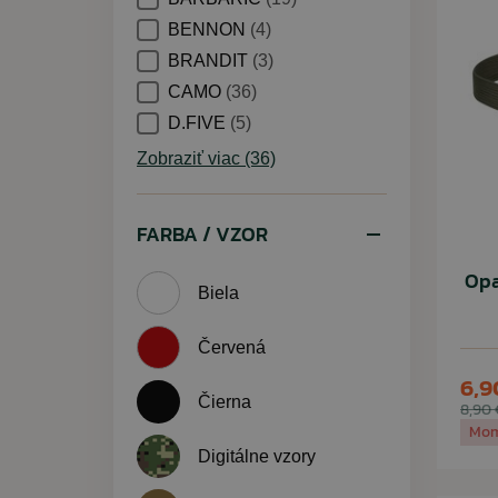
BENNON
(4)
BRANDIT
(3)
CAMO
(36)
D.FIVE
(5)
Zobraziť viac (36)
FARBA / VZOR
Opa
Biela
Červená
6,9
Čierna
8,90 
Mom
Digitálne vzory