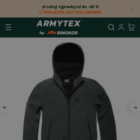
☀️ Letný výpredaj až do −40 %
🔗 Nakupujte, kým trvá výpredaj
Vyhľadá
Prihl
Ko