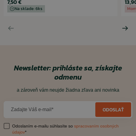
7,50 €
13,9
ČÍTAŤ MENEJ
Na sklade: 6ks
Mom
Newsletter: prihláste sa, získajte
odmenu
a zároveň vám neujde žiadna zľava ani novinka
ODOSLAŤ
Zadajte Váš e-mail*
Odoslaním e-mailu súhlasíte so
spracovaním osobných
údajov
*