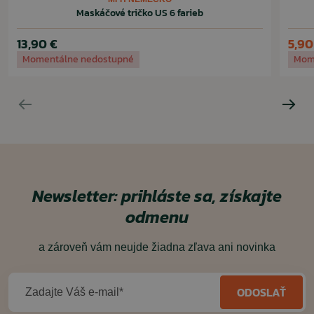
Maskáčové tričko US 6 farieb
13,90 €
5,90
Momentálne nedostupné
Mom
Newsletter: prihláste sa, získajte
odmenu
a zároveň vám neujde žiadna zľava ani novinka
ODOSLAŤ
Zadajte Váš e-mail*