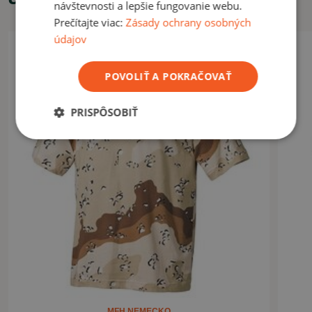
návštevnosti a lepšie fungovanie webu.
pohodlný strih
Prečítajte viac:
Zásady ochrany osobných
materiál dobre saje pot
údajov
VYUŽITIE
POVOLIŤ A POKRAČOVAŤ
Vhodné na bežné každodenné nosenie.
PRISPÔSOBIŤ
ČÍTAŤ MENEJ
MFH NEMECKO