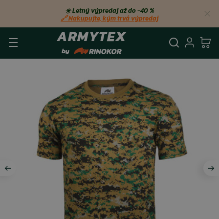
☀️ Letný výpredaj až do −40 %
🔗 Nakupujte, kým trvá výpredaj
Vyhľadá
Prihl
Ko