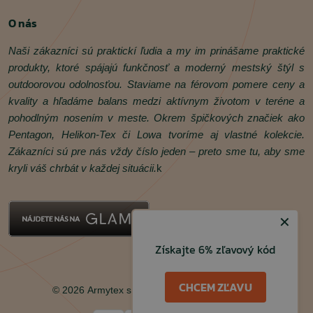
O nás
Naši zákazníci sú praktickí ľudia a my im prinášame praktické
produkty, ktoré spájajú funkčnosť a moderný mestský štýl s
outdoorovou odolnosťou. Staviame na férovom pomere ceny a
kvality a hľadáme balans medzi aktívnym životom v teréne a
pohodlným nosením v meste. Okrem špičkových značiek ako
Pentagon, Helikon‑Tex či Lowa tvoríme aj vlastné kolekcie.
Zákazníci sú pre nás vždy číslo jeden – preto sme tu, aby sme
kryli váš chrbát v každej situácii.
k
✕
Získajte 6% zľavový kód
Facebook
Instagram
CHCEM ZĽAVU
© 2026 Armytex s.r.o. Všetky práva vyhradené.