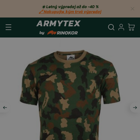
☀️ Letný výpredaj až do −40 %
🔗 Nakupujte, kým trvá výpredaj
Vyhľadá
Prihl
Ko