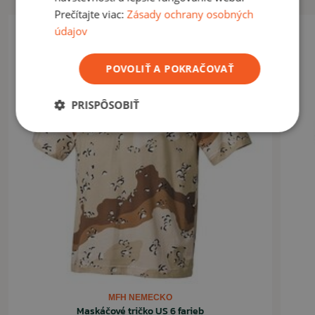
materiál dobre saje pot
Prečítajte viac:
Zásady ochrany osobných
údajov
VYUŽITIE
Vhodné na bežné každodenné nosenie.
POVOLIŤ A POKRAČOVAŤ
ČÍTAŤ MENEJ
PRISPÔSOBIŤ
MFH NEMECKO
Maskáčové tričko US 6 farieb