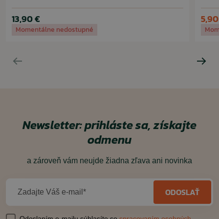
13,90 €
5,90
Momentálne nedostupné
Mom
Newsletter: prihláste sa, získajte
odmenu
a zároveň vám neujde žiadna zľava ani novinka
ODOSLAŤ
Zadajte Váš e-mail*
Odoslaním e-mailu súhlasíte so
spracovaním osobných