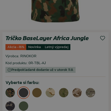
Tričko BaseLayer Africa Jungle
Akcia -16%
Novinka
Letný výpredaj
Výrobca:
RINOKOR
Kód produktu:
0R-TBL-AJ
Predpokladané dodanie už v utorok 11.8.
Vyberte si farbu: