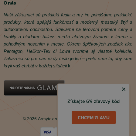
O nás
Naši zákazníci sú praktickí ľudia a my im prinášame praktické
produkty, ktoré spájajú funkčnosť a moderný mestský štýl s
outdoorovou odolnosťou. Staviame na férovom pomere ceny a
kvality a hľadáme balans medzi aktívnym životom v teréne a
pohodlným nosením v meste. Okrem špičkových značiek ako
Pentagon, Helikon‑Tex či Lowa tvoríme aj vlastné kolekcie.
Zákazníci sú pre nás vždy číslo jeden – preto sme tu, aby sme
kryli váš chrbát v každej situácii.
k
✕
Získajte 6% zľavový kód
Facebook
Instagram
CHCEM ZĽAVU
© 2026 Armytex s.r.o. Všetky práva vyhradené.