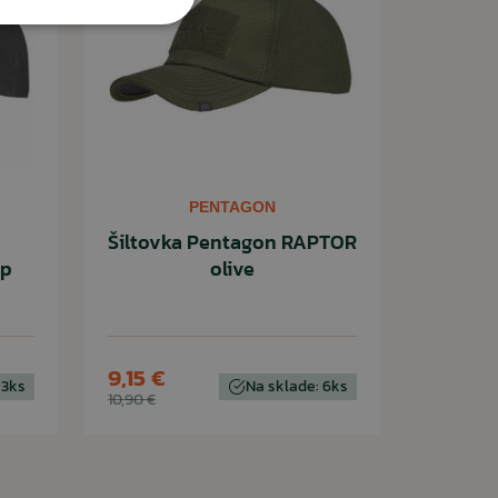
PENTAGON
Šiltovka Pentagon RAPTOR
op
olive
9,15 €
 3ks
Na sklade: 6ks
10,90 €