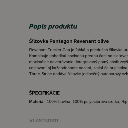
Popis produktu
Šiltovka Pentagon Revenant olive
Revenant Trucker Cap je ľahká a priedušná šiltovka u
Kombinuje pohodlnú bavlnenú prednú časť so sieťova
maximálne odvetrávanie. Integrovaný potný pásik zvyšuj
cestovaní aj každodennom nosení, zatiaľ čo origináln
Three-Stripe dodáva šiltovke jedinečný outdoorový vzh
ŠPECIFIKÁCIE
Materiál
: 100% bavlna, 100% polyesterová sieťka, Rip
VLASTNOSTI