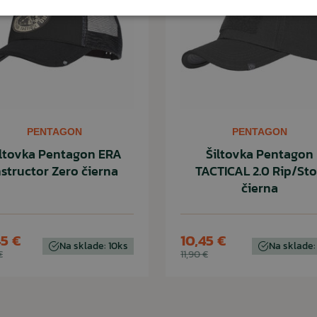
PENTAGON
PENTAGON
iltovka Pentagon ERA
Šiltovka Pentagon
nstructor Zero čierna
TACTICAL 2.0 Rip/St
čierna
45 €
10,45 €
Na sklade: 10ks
Na sklade:
€
11,90 €