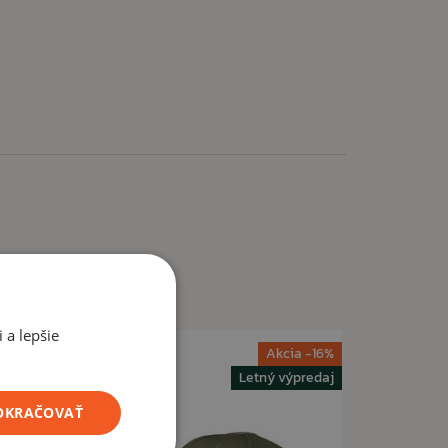
 a lepšie
ia -12%
Akcia -16%
ýpredaj
Letný výpredaj
POKRAČOVAŤ