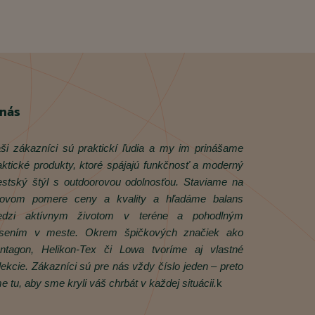
 nás
ši zákazníci sú praktickí ľudia a my im prinášame
aktické produkty, ktoré spájajú funkčnosť a moderný
stský štýl s outdoorovou odolnosťou. Staviame na
rovom pomere ceny a kvality a hľadáme balans
dzi aktívnym životom v teréne a pohodlným
sením v meste. Okrem špičkových značiek ako
ntagon, Helikon‑Tex či Lowa tvoríme aj vlastné
lekcie. Zákazníci sú pre nás vždy číslo jeden – preto
e tu, aby sme kryli váš chrbát v každej situácii.
k