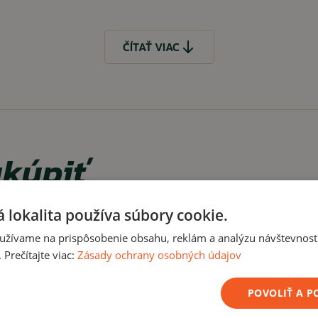
om na zadnej časti)
ČÍTAŤ VIAC
kúpiť
ČÍTAŤ MENEJ
 lokalita používa súbory cookie.
užívame na prispôsobenie obsahu, reklám a analýzu návštevnosti
Akcia -12%
Akc
Prečítajte viac:
Zásady ochrany osobných údajov
Letný výpredaj
Letný v
POVOLIŤ A 