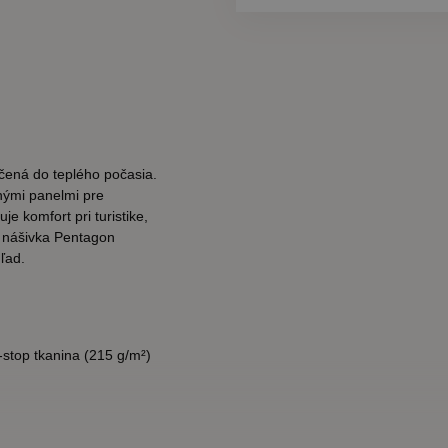
rčená do teplého počasia.
nými panelmi pre
e komfort pri turistike,
a nášivka Pentagon
ľad.
-stop tkanina (215 g/m²)