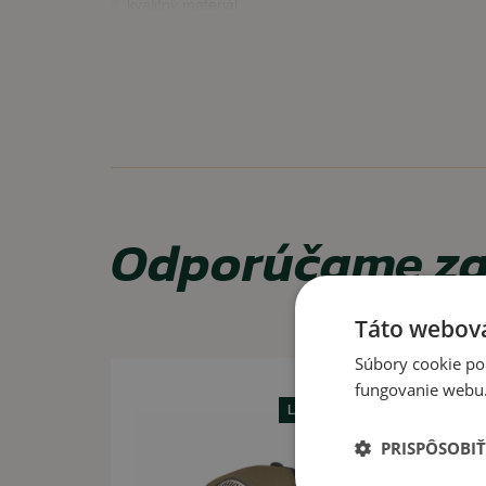
kvalitný materiál
ľahká konštrukcia vhodná do teplého počasia
univerzálna veľkosť
(nastavuje sa plastovým uzáver
VYUŽITIE
Ideálna pre aktívne aj celodenné bežné nosenie.
Odporúčame za
Táto webová
Súbory cookie po
Akcia -10%
fungovanie webu. 
Letný výpredaj
PRISPÔSOBIŤ