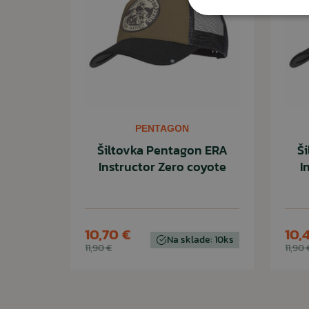
PENTAGON
Šiltovka Pentagon ERA
Š
Instructor Zero coyote
I
10,70 €
10,
Na sklade: 10ks
11,90 €
11,90 