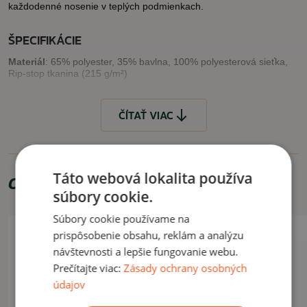
každodenné nosenie v teplých podmienkach.
ŠPECIFIKÁCIE
Materiál
: 65% polyester, 35% bavlna, 100% polyesterová sieťka,
Rip-stop tkanina (215 g/m²)
VLASTNOSTI
ČÍTAŤ VIAC
kvalitný materiál
vodoodpudivá úprava
zosilnený, dvojvrstvový šilt
Táto webová lokalita používa
univerzálna veľkosť
(nastavuje sa plastovým uzáverom na
Odporúčame zakúpiť
zadnej časti)
súbory cookie.
Súbory cookie používame na
VYUŽITIE
Akcia -10%
prispôsobenie obsahu, reklám a analýzu
Ideálna pre aktívne aj celodenné bežné nosenie.
Letný výpredaj
návštevnosti a lepšie fungovanie webu.
Prečítajte viac:
Zásady ochrany osobných
ČÍTAŤ MENEJ
údajov