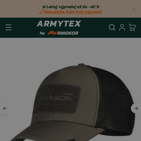
☀️ Letný výpredaj až do −40 %
🔗 Nakupujte, kým trvá výpredaj
Vyhľadá
Prihl
Ko