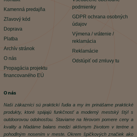
podmienky
Kamenná predajňa
GDPR ochrana osobných
Zľavový kód
údajov
Doprava
Výmena / vrátenie /
Platba
reklamácia
Archív stránok
Reklamácie
O nás
Odstúpiť od zmluvy tu
Propagácia projektu
financovaného EÚ
O nás
Naši zákazníci sú praktickí ľudia a my im prinášame praktické
produkty, ktoré spájajú funkčnosť a moderný mestský štýl s
outdoorovou odolnosťou. Staviame na férovom pomere ceny a
kvality a hľadáme balans medzi aktívnym životom v teréne a
pohodlným nosením v meste. Okrem špičkových značiek ako