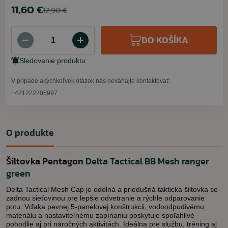
11,60 €
12,90 €
DO KOŠÍKA
Sledovanie produktu
V prípade akýchkoľvek otázok nás neváhajte kontaktovať:
+421222205997
O produkte
Šiltovka Pentagon
Delta Tactical BB Mesh ranger
green
Delta Tactical Mesh Cap je odolná a priedušná taktická šiltovka so
zadnou sieťovinou pre lepšie odvetranie a rýchle odparovanie
potu. Vďaka pevnej 5-panelovej konštrukcii, vodoodpudivému
materiálu a nastaviteľnému zapínaniu poskytuje spoľahlivé
pohodlie aj pri náročných aktivitách. Ideálna pre službu, tréning aj