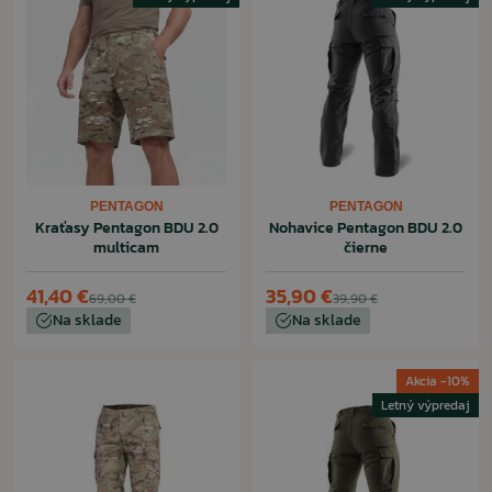
PENTAGON
PENTAGON
Kraťasy Pentagon BDU 2.0
Nohavice Pentagon BDU 2.0
multicam
čierne
41,40 €
35,90 €
69,00 €
39,90 €
Na sklade
Na sklade
Akcia -10%
Letný výpredaj