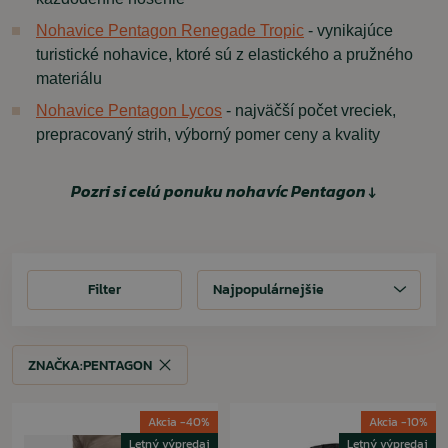
Nohavice Pentagon Renegade Tropic
- vynikajúce
turistické nohavice, ktoré sú z elastického a pružného
materiálu
Nohavice Pentagon Lycos
- najväčší počet vreciek,
prepracovaný strih, výborný pomer ceny a kvality
Pozri si celú ponuku nohavíc Pentagon ↓
Filter
Filter
Najpopulárnejšie
ZNAČKA:
PENTAGON
ZNAČKA:
PENTAGON
Akcia -40%
Akcia -10%
Letný výpredaj
Letný výpredaj