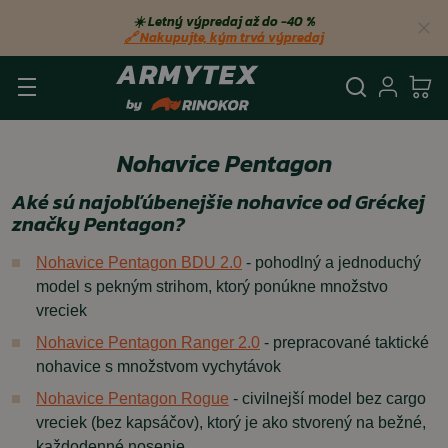
☀️ Letný výpredaj až do −40 %
🔗 Nakupujte, kým trvá výpredaj
Vyhľadá
Prihl
Ko
Nohavice Pentagon
Aké sú najobľúbenejšie nohavice od Gréckej
značky Pentagon?
Nohavice Pentagon BDU 2.0
- pohodlný a jednoduchý
model s pekným strihom, ktorý ponúkne množstvo
vreciek
Nohavice Pentagon Ranger 2.
0
- prepracované taktické
nohavice s množstvom vychytávok
Nohavice Pentagon Rogue
- civilnejší model bez cargo
vreciek (bez kapsáčov), ktorý je ako stvorený na bežné,
každodenné nosenie