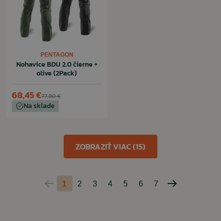
PENTAGON
Nohavice BDU 2.0 čierne +
olive (2Pack)
68,45 €
77,80 €
Na sklade
ZOBRAZIŤ VIAC (15)
1
2
3
4
5
6
7
Predchádzajúca
Nasledujúca
strana
strana