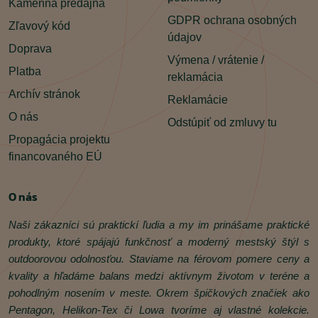
Kamenná predajňa
GDPR ochrana osobných
Zľavový kód
údajov
Doprava
Výmena / vrátenie /
Platba
reklamácia
Archív stránok
Reklamácie
O nás
Odstúpiť od zmluvy tu
Propagácia projektu
financovaného EÚ
O nás
Naši zákazníci sú praktickí ľudia a my im prinášame praktické
produkty, ktoré spájajú funkčnosť a moderný mestský štýl s
outdoorovou odolnosťou. Staviame na férovom pomere ceny a
kvality a hľadáme balans medzi aktívnym životom v teréne a
pohodlným nosením v meste. Okrem špičkových značiek ako
Pentagon, Helikon‑Tex či Lowa tvoríme aj vlastné kolekcie.