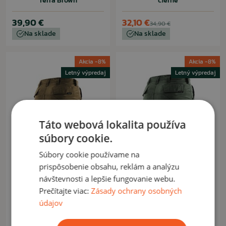
Terra Brown
čierne
39,90 €
32,10 €
34,90 €
Na sklade
Na sklade
Akcia -8%
Akcia -8%
Letný výpredaj
Letný výpredaj
Táto webová lokalita používa
súbory cookie.
Súbory cookie používame na
prispôsobenie obsahu, reklám a analýzu
PENTAGON
PENTAGON
návštevnosti a lepšie fungovanie webu.
Kraťasy Pentagon BDU 2.0
Kraťasy Pentagon BDU 2.0
coyote
olive drab
Prečítajte viac:
Zásady ochrany osobných
údajov
32,10 €
32,10 €
34,90 €
34,90 €
Na sklade
Na sklade