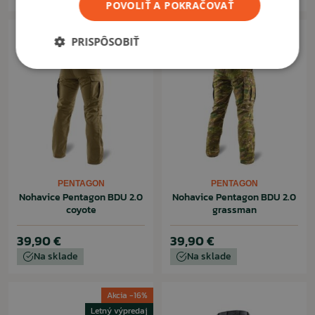
POVOLIŤ A POKRAČOVAŤ
PRISPÔSOBIŤ
PENTAGON
PENTAGON
Nohavice Pentagon BDU 2.0
Nohavice Pentagon BDU 2.0
coyote
grassman
39,90 €
39,90 €
Na sklade
Na sklade
Akcia -16%
Letný výpredaj