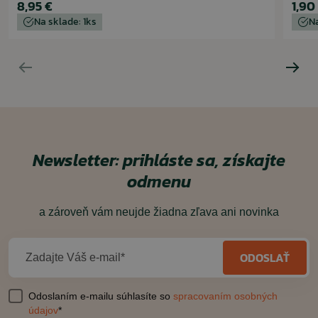
8,95 €
1,90
Na sklade: 1ks
Na
Newsletter: prihláste sa, získajte
odmenu
a zároveň vám neujde žiadna zľava ani novinka
ODOSLAŤ
Zadajte Váš e-mail*
Odoslaním e-mailu súhlasíte so
spracovaním osobných
údajov
*