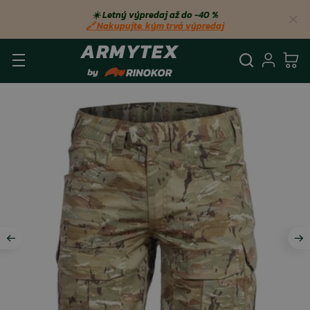
☀️ Letný výpredaj až do −40 %
🔗 Nakupujte, kým trvá výpredaj
Vyhľadá
Prihl
Ko