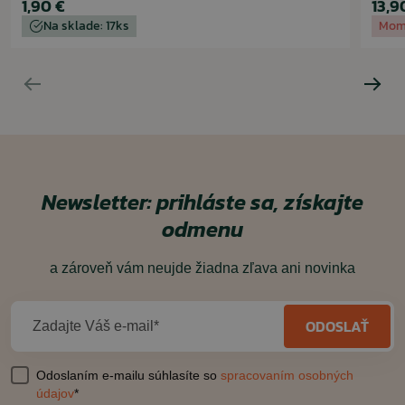
1,90 €
13,9
Na sklade: 17ks
Mom
Newsletter: prihláste sa, získajte
odmenu
a zároveň vám neujde žiadna zľava ani novinka
ČÍTAŤ MENEJ
ODOSLAŤ
Zadajte Váš e-mail*
Odoslaním e-mailu súhlasíte so
spracovaním osobných
údajov
*