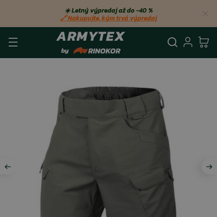
☀️ Letný výpredaj až do −40 %
🔗 Nakupujte, kým trvá výpredaj
Vyhľadá
Prihl
Ko