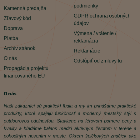
podmienky
Kamenná predajňa
GDPR ochrana osobných
Zľavový kód
údajov
Doprava
Výmena / vrátenie /
Platba
reklamácia
Archív stránok
Reklamácie
O nás
Odstúpiť od zmluvy tu
Propagácia projektu
financovaného EÚ
O nás
Naši zákazníci sú praktickí ľudia a my im prinášame praktické
produkty, ktoré spájajú funkčnosť a moderný mestský štýl s
outdoorovou odolnosťou. Staviame na férovom pomere ceny a
kvality a hľadáme balans medzi aktívnym životom v teréne a
pohodlným nosením v meste. Okrem špičkových značiek ako