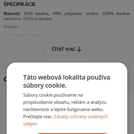
ŠPECIFIKÁCIE
Materiál
: 51% bavlna, 49% polyester, vnútro: 100% bavlna,
sieťovina: 100% polyester
Vrecká:
1 kengura vrecko
nad ním 1 vrecko na zips
ČÍTAŤ VIAC
2 vrecká na zips na ramenách
VLASTNOSTI
príjemný materiál
Táto webová lokalita používa
Odporúčame zakúpiť
množstvo vreciek
súbory cookie.
kapucňa
v páse a na koncoch rukávov sú manžetové patenty
Súbory cookie používame na
prispôsobenie obsahu, reklám a analýzu
VYUŽITIE
návštevnosti a lepšie fungovanie webu.
Prečítajte viac:
Zásady ochrany osobných
Vhodná na bežné, každodenné nosenie.
údajov
Video