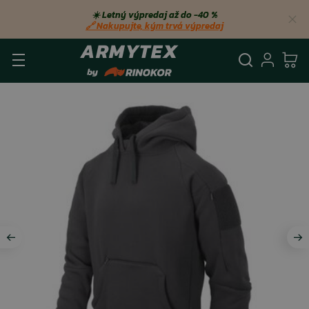
☀️ Letný výpredaj až do −40 %
🔗 Nakupujte, kým trvá výpredaj
Vyhľadá
Prihl
Ko