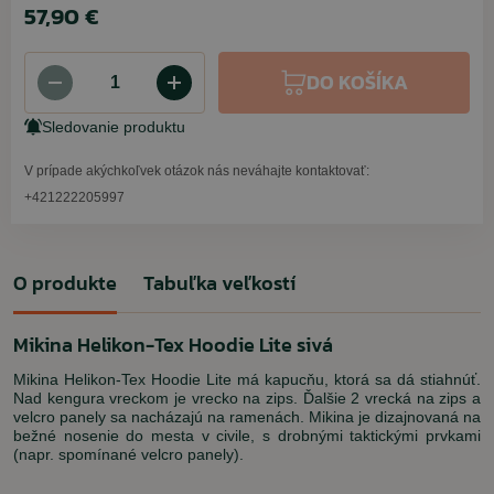
57,90 €
DO KOŠÍKA
Sledovanie produktu
V prípade akýchkoľvek otázok nás neváhajte kontaktovať:
+421222205997
O produkte
Tabuľka veľkostí
Mikina Helikon-Tex Hoodie Lite sivá
Mikina Helikon-Tex Hoodie Lite má kapucňu, ktorá sa dá stiahnúť.
Nad kengura vreckom je vrecko na zips. Ďalšie 2 vrecká na zips a
velcro panely sa nacházajú na ramenách. Mikina je dizajnovaná na
bežné nosenie do mesta v civile, s drobnými taktickými prvkami
(napr. spomínané velcro panely).