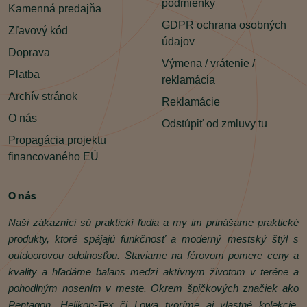
podmienky
Kamenná predajňa
GDPR ochrana osobných
Zľavový kód
údajov
Doprava
Výmena / vrátenie /
Platba
reklamácia
Archív stránok
Reklamácie
O nás
Odstúpiť od zmluvy tu
Propagácia projektu
financovaného EÚ
O nás
Naši zákazníci sú praktickí ľudia a my im prinášame praktické
produkty, ktoré spájajú funkčnosť a moderný mestský štýl s
outdoorovou odolnosťou. Staviame na férovom pomere ceny a
kvality a hľadáme balans medzi aktívnym životom v teréne a
pohodlným nosením v meste. Okrem špičkových značiek ako
Pentagon, Helikon‑Tex či Lowa tvoríme aj vlastné kolekcie.