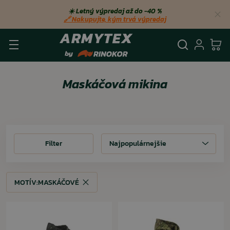
☀️ Letný výpredaj až do −40 %
🔗 Nakupujte, kým trvá výpredaj
Vyhľadá
Prihl
Ko
Maskáčová mikina
Filter
Filter
Najpopulárnejšie
MOTÍV:
MASKÁČOVÉ
MOTÍV:
MASKÁČOVÉ