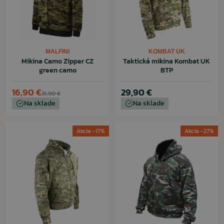
MALFINI
KOMBAT UK
Mikina Camo Zipper CZ
Taktická mikina Kombat UK
green camo
BTP
16,90 €
29,90 €
31,90 €
Na sklade
Na sklade
Akcia -17%
Akcia -27%