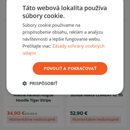
16,90 €
29,90 €
31,90 €
59,90 €
Táto webová lokalita používa
Na sklade
Momentálne nedostupné
súbory cookie.
Súbory cookie používame na
Výpredaj -50%
prispôsobenie obsahu, reklám a analýzu
návštevnosti a lepšie fungovanie webu.
Prečítajte viac:
Zásady ochrany osobných
údajov
POVOLIŤ A POKRAČOVAŤ
PRISPÔSOBIŤ
HELIKON-TEX
MFH NEMECKO
Mikina Helikon Rogue
Bunda fleece COMBAT vz. 95
Hoodie Tiger Stripe
34,90 €
52,90 €
69,90 €
Momentálne nedostupné
Momentálne nedostupné