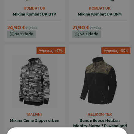
KOMBAT UK
KOMBAT UK
Mikina Kombat UK BTP
Mikina Kombat UK DPM
24,90 €
21,90 €
29,90 €
29,90 €
Na sklade
Na sklade
Výpredaj -47%
Výpredaj -50%
MALFINI
HELIKON-TEX
Mikina Camo Zipper urban
Bunda fleece Helikon
Infantry čierna / PLwoodland