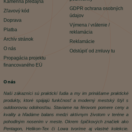
Kamenná predajňa
GDPR ochrana osobných
Zľavový kód
údajov
Doprava
Výmena / vrátenie /
Platba
reklamácia
Archív stránok
Reklamácie
O nás
Odstúpiť od zmluvy tu
Propagácia projektu
financovaného EÚ
O nás
Naši zákazníci sú praktickí ľudia a my im prinášame praktické
produkty, ktoré spájajú funkčnosť a moderný mestský štýl s
outdoorovou odolnosťou. Staviame na férovom pomere ceny a
kvality a hľadáme balans medzi aktívnym životom v teréne a
pohodlným nosením v meste. Okrem špičkových značiek ako
Pentagon, Helikon‑Tex či Lowa tvoríme aj vlastné kolekcie.