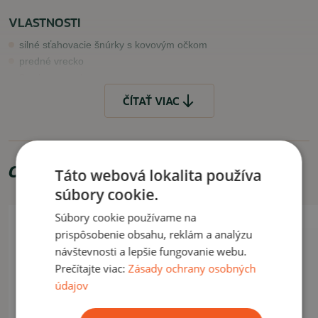
VLASTNOSTI
silné sťahovacie šnúrky s kovovým očkom
predné vrecko
2 velcro panely
1 taktické vrecko na rukáve
ČÍTAŤ VIAC
VYUŽITIE
Vhodná na bežné každodenné nosenie.
Odporúčame zakúpiť
Táto webová lokalita používa
ČÍTAŤ MENEJ
súbory cookie.
Súbory cookie používame na
prispôsobenie obsahu, reklám a analýzu
návštevnosti a lepšie fungovanie webu.
Prečítajte viac:
Zásady ochrany osobných
údajov