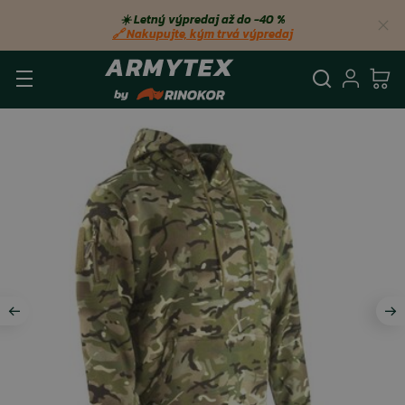
☀️ Letný výpredaj až do −40 %
🔗 Nakupujte, kým trvá výpredaj
Vyhľadá
Prihl
Ko