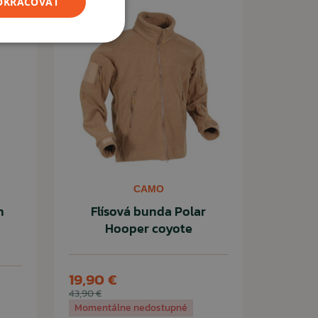
POKRAČOVAŤ
CAMO
n
Flísová bunda Polar
Hooper coyote
19,90 €
43,90 €
Momentálne nedostupné