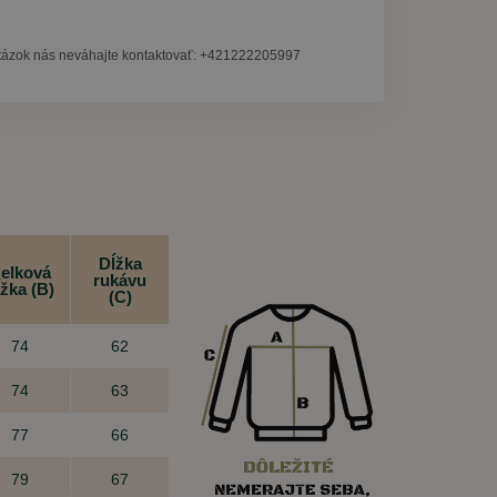
tázok nás neváhajte kontaktovať: +421222205997
Dĺžka
elková
rukávu
ĺžka (B)
(C)
74
62
74
63
77
66
79
67