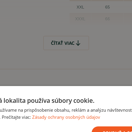
XXL
65
XXXL
66
Tolerovaná odchýlka +/- 2 cm
ČÍTAŤ VIAC
ips)
Čo, ak mi veľkosť 
Samozrejme, že to, že Vá
je problém veľkosť vymeni
kúpiť
 lokalita používa súbory cookie.
é
užívame na prispôsobenie obsahu, reklám a analýzu návštevnosti
Prečítajte viac:
Zásady ochrany osobných údajov