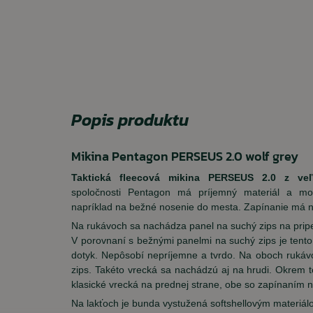
Popis produktu
Mikina Pentagon PERSEUS 2.0 wolf grey
Taktická fleecová mikina PERSEUS 2.0 z veľ
spoločnosti Pentagon má príjemný materiál a mo
napríklad na bežné nosenie do mesta. Zapínanie má na
Na rukávoch sa nachádza panel na suchý zips na pripe
V porovnaní s bežnými panelmi na suchý zips je tent
dotyk. Nepôsobí nepríjemne a tvrdo. Na oboch rukáv
zips. Takéto vrecká sa nachádzú aj na hrudi. Okrem 
klasické vrecká na prednej strane, obe so zapínaním n
Na lakťoch je bunda vystužená softshellovým materiál