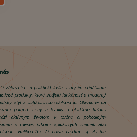
 nás
ši zákazníci sú praktickí ľudia a my im prinášame
aktické produkty, ktoré spájajú funkčnosť a moderný
stský štýl s outdoorovou odolnosťou. Staviame na
rovom pomere ceny a kvality a hľadáme balans
dzi aktívnym životom v teréne a pohodlným
sením v meste. Okrem špičkových značiek ako
ntagon, Helikon‑Tex či Lowa tvoríme aj vlastné