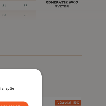
81
68
84
70
nesadne?
m veľkosť sadne, Vám nikto nemôže zaručiť. Preto nie
ť za inú.
 a lepšie
Výpredaj -55%