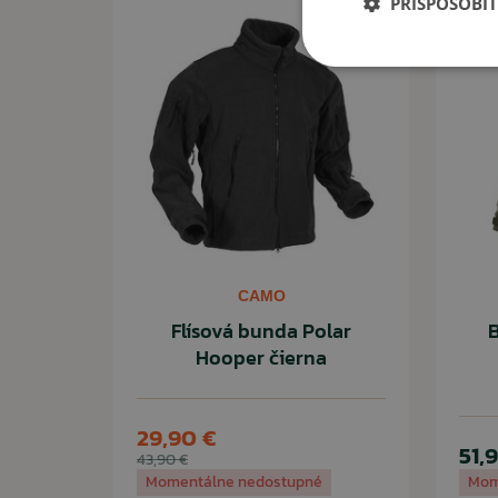
PRISPÔSOBIŤ
POUŽITIE
Vďaka peknému, modernému strihu je mikina vho
nosenie. Môžete ju použiť aj na rôzne outdoorové aktivi
CAMO
Flísová bunda Polar
B
Hooper čierna
29,90 €
51,
43,90 €
Momentálne nedostupné
Mom