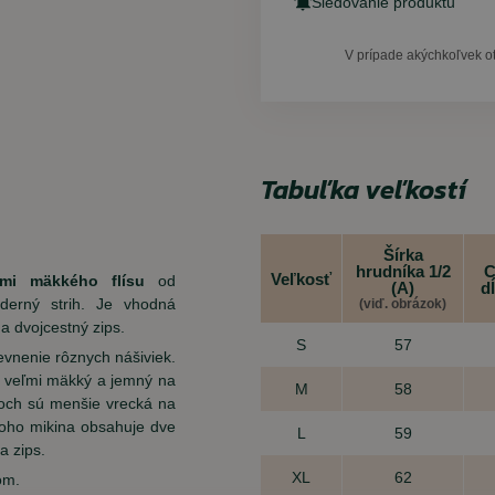
Sledovanie produktu
V prípade akýchkoľvek o
Tabuľka veľkostí
Šírka
hrudníka 1/2
C
Veľkosť
mi mäkkého flísu
od
(A)
d
derný strih. Je vhodná
(viď. obrázok)
 dvojcestný zips.
S
57
vnenie rôznych nášiviek.
o veľmi mäkký a jemný na
M
58
och sú menšie vrecká na
toho mikina obsahuje dve
L
59
a zips.
XL
62
om.