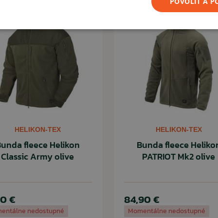
POVOLIŤ A 
dná na bežné, civilné
ty.
ČÍTAŤ MENEJ
HELIKON-TEX
HELIKON-TEX
unda fleece Helikon
Bunda fleece Heliko
Classic Army olive
PATRIOT Mk2 olive
90 €
84,90 €
entálne nedostupné
Momentálne nedostupné