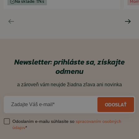
Na sklade: 17ks
Mom
Newsletter: prihláste sa, získajte
odmenu
a zároveň vám neujde žiadna zľava ani novinka
ODOSLAŤ
Zadajte Váš e-mail*
Odoslaním e-mailu súhlasíte so
spracovaním osobných
údajov
*