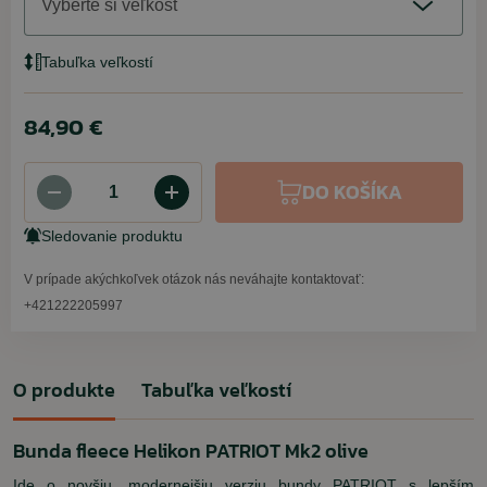
Vyberte si veľkosť
Tabuľka veľkostí
84,90 €
DO KOŠÍKA
Sledovanie produktu
V prípade akýchkoľvek otázok nás neváhajte kontaktovať:
+421222205997
O produkte
Tabuľka veľkostí
Bunda fleece Helikon PATRIOT Mk2 olive
Ide o novšiu, modernejšiu verziu bundy PATRIOT s lepším