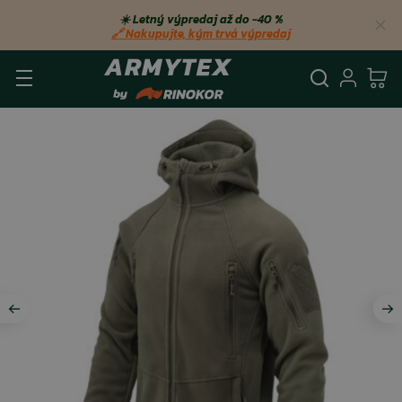
☀️ Letný výpredaj až do −40 %
🔗 Nakupujte, kým trvá výpredaj
Vyhľadá
Prihl
Ko